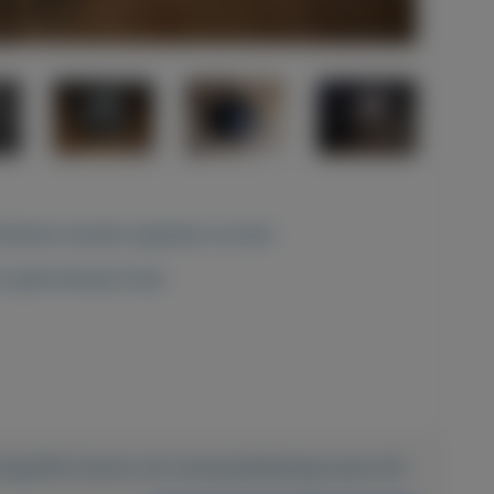
hillende standen geplaats worden
ne gebruiksspoortjes
hting/836-Zwarte-ufo-bureautafellampje-jaren-80