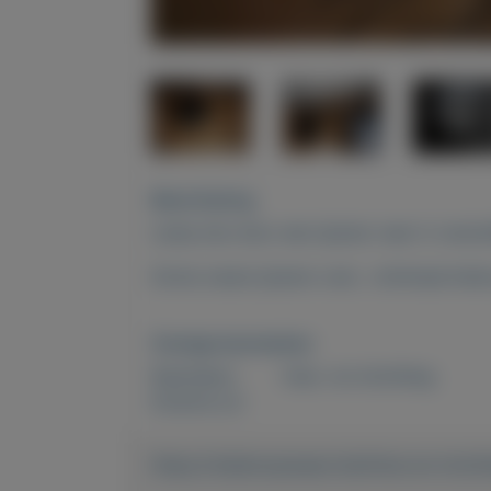
Beschrijving
Lamp kan door een ijzeren veer in versc
Grote zware ijzeren voet , minimaal klei
Overige kenmerken
Rubrieken:
Huis- en inrichting
Externe url:
https://mijnkoopwaar.nl/a/Huis-en-inric