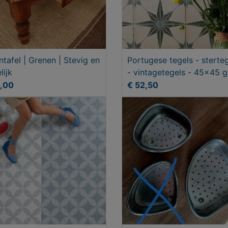
ntafel | Grenen | Stevig en
Portugese tegels - sterte
lijk
- vintagetegels - 45x45 
5,00
€ 52,50