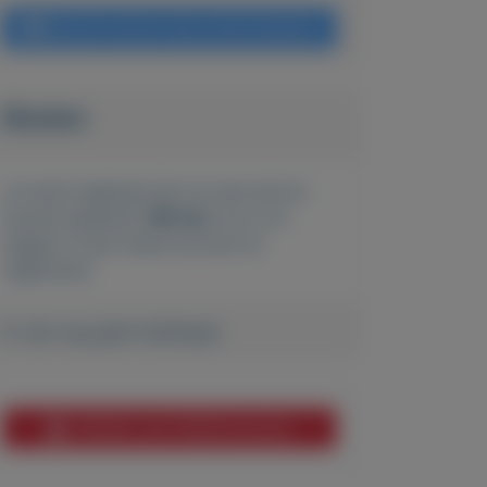
Bericht sturen naar adverteerder
Bieden
Je moet ingelogd zijn om een bod te
kunnen plaatsen.
Klik hier
om in te
loggen of een nieuw account te
registreren.
Er zijn nog geen biedingen
Melden aan MijnKoopwaar