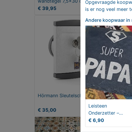
wandtegel 7,5x30 cm glans
Opgevraagde koopwaa
groen
€ 39,95
€ 2
is er nog veel meer 
Andere koopwaar
in
Hörmann Sleutelschakelaar
Spee
donk
Leisteen
scal
€ 35,00
€ 9
Onderzetter –
Perfect kado voor
€ 6,90
Vader!