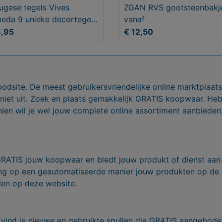
ugese tegels Vives
ZGAN RVS gootsteenbakj
eda 9 unieke decortegels
vanaf
20
4,95
€ 12,50
bodsite. De meest gebruikersvriendelijke online marktplaa
 niet uit. Zoek en plaats gemakkelijk GRATIS koopwaar. He
ien wil je wel jouw complete online assortiment aanbieden
GRATIS jouw koopwaar en biedt jouw produkt of dienst aan
ling op een geautomatiseerde manier jouw produkten op de
den op deze website.
vind je nieuwe en gebruikte spullen die GRATIS aangebode