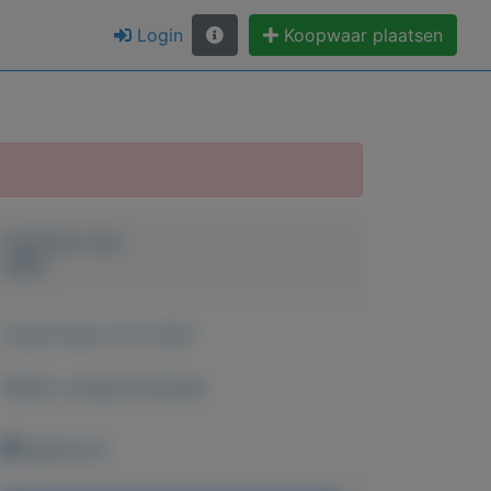
Login
Koopwaar plaatsen
Geplaatst door
Hilde
Actief sinds:
24-2-2021
Bekijk overige koopwaar
Maastricht