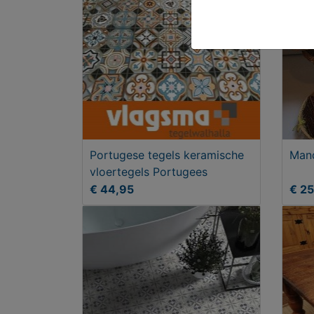
Portugese tegels keramische
Mand
vloertegels Portugees
€ 44,95
€ 2