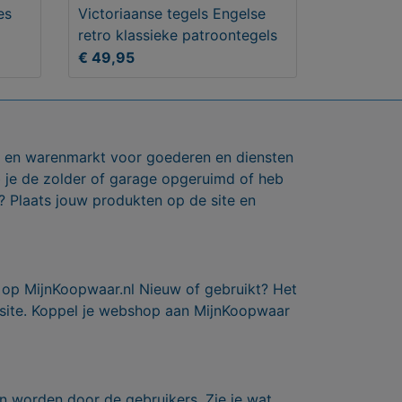
es
Victoriaanse tegels Engelse
retro klassieke patroontegels
€ 49,95
ts en warenmarkt voor goederen en diensten
b je de zolder of garage opgeruimd of heb
? Plaats jouw produkten op de site en
 op MijnKoopwaar.nl Nieuw of gebruikt? Het
 site. Koppel je webshop aan MijnKoopwaar
n worden door de gebruikers. Zie je wat