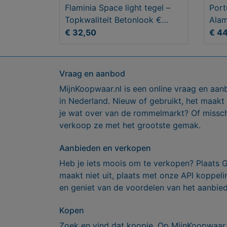
Flaminia Space light tegel –
Port
Topkwaliteit Betonlook €
Alam
32,50
20x
€ 32,50
€ 4
Vraag en aanbod
MijnKoopwaar.nl is een online vraag en aan
in Nederland. Nieuw of gebruikt, het maakt
je wat over van de rommelmarkt? Of missch
verkoop ze met het grootste gemak.
Aanbieden en verkopen
Heb je iets moois om te verkopen? Plaats 
maakt niet uit, plaats met onze API koppe
en geniet van de voordelen van het aanbie
Kopen
Zoek en vind dat koopje. Op MijnKoopwaar 