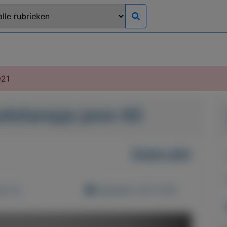
021
afellampje jaren 80
Gebruikt
d: 0x
Geplaatst: 28-2-2021