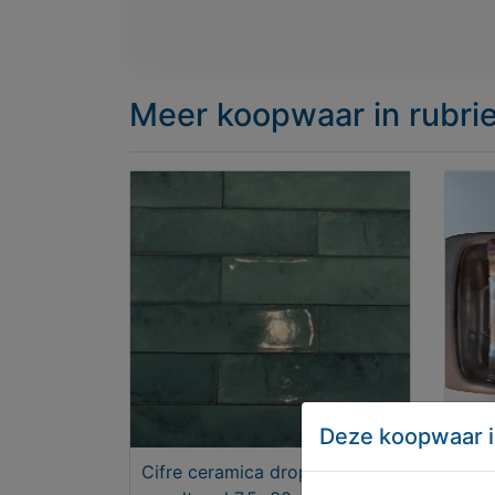
Meer koopwaar
in rubri
Deze koopwaar i
Cifre ceramica drop emerald
ASP