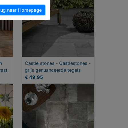
ug naar Homepage
m
Castle stones - Castlestones -
vast
grijs genuanceerde tegels
€ 49,95