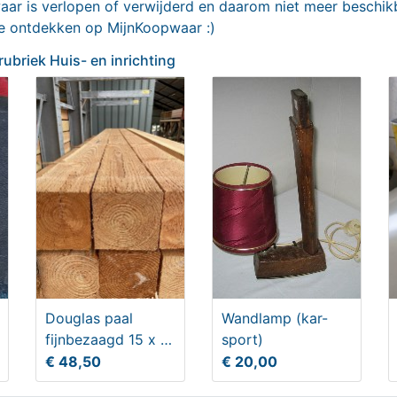
wandtegel glans blauw en
r is verlopen of verwijderd en daarom niet meer beschikb
groen 7,5x30 cm
9,50
€ 40,00
te ontdekken op MijnKoopwaar :)
 rubriek Huis- en inrichting
lse visschub tegels
ART DÉCO DIENBLAD
er blauw 12x12,5 of fisch
Douglas paal
Wandlamp (kar-
e
9,95
€ 44,50
fijnbezaagd 15 x 15
sport)
cm lengte 250 cm
€ 48,50
€ 20,00