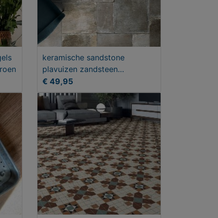
gels
keramische sandstone
groen
plavuizen zandsteen
vloertegels module
€ 49,95