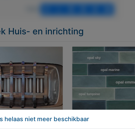
Delen
ek Huis- en inrichting
s helaas niet meer beschikbaar
ERGE/LEK SCHAAL
Cifre opal handvorm