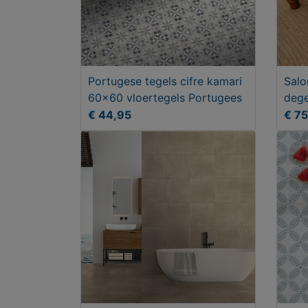
Portugese tegels cifre kamari
Salo
60x60 vloertegels Portugees
dege
€ 44,95
€ 7