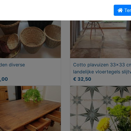
Ter
en diverse
Cotto plavuizen 33x33 c
landelijke vloertegels slijt
5,00
€ 32,50