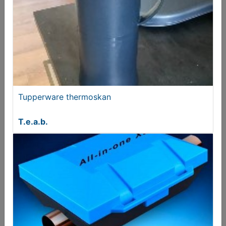
Messen Huishoud
€ 25,00
Tupperware thermoskan
T.e.a.b.
Plastic feest tafelkleden Verschillende. Herbruikbaar
€ 8,00