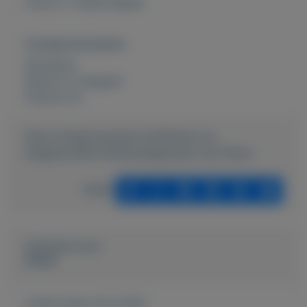
tevens 2 maatschepjes
Overige kenmerken
Rubrieken:
Keuken en eetgerei
Externe url:
https://mijnkoopwaar.nl/a/Keuken-en-
eetgerei/1993-Koffiezetapparaat-met-filters
Delen
Geplaatst door
Gerda
Actief sinds:
25-5-2021