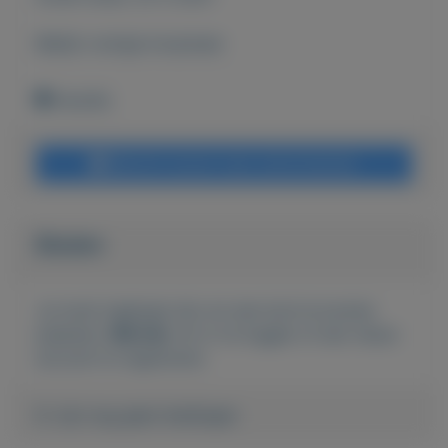
Bekijk overige koopwaar
Havelte
Bericht sturen naar adverteerder
Bieden
Je moet ingelogd zijn om een bod te kunnen
plaatsen.
Klik hier
om in te loggen of een nieuw
account te registreren.
Er zijn nog geen biedingen