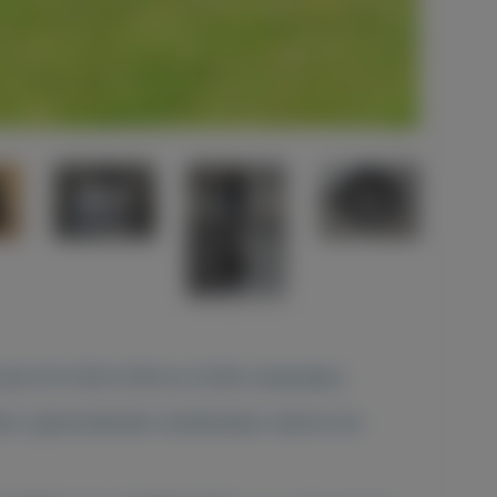
 heb k75 k100 k1100 en k1200 onderdelen.
en, (gereviseerde) cardanassen, electra etc.