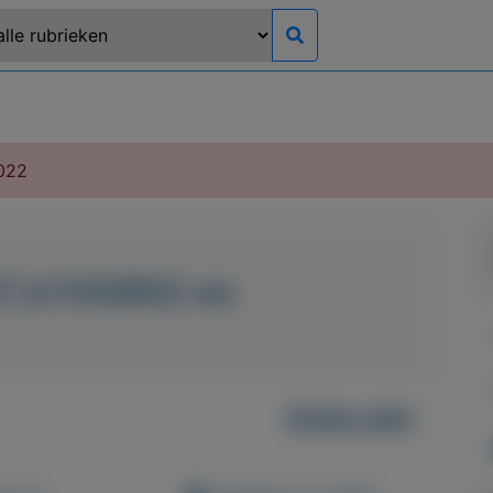
022
T,k1100RS) en
Gebruikt