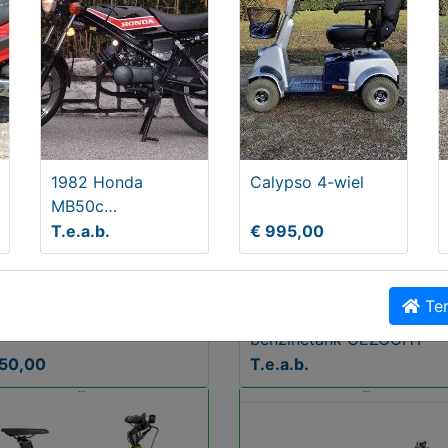
1982 Honda
Calypso 4-wiel
MB50c
benzinetank
T.e.a.b.
€ 995,00
GEZOCHT
Ter
oop scooter
1982 Honda MB50c
benzinetank GEZOCHT
150,00
T.e.a.b.