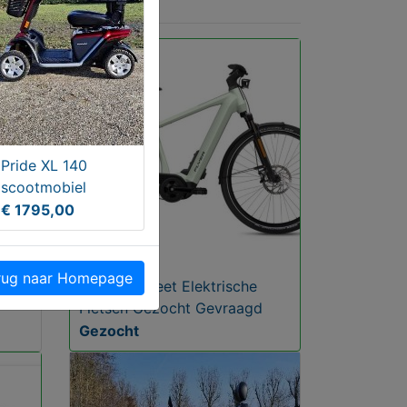
Pride XL 140
scootmobiel
€ 1795,00
ug naar Homepage
Flyer Upstreet Elektrische
Fietsen Gezocht Gevraagd
Gezocht