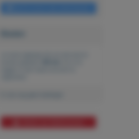
Bericht sturen naar adverteerder
Bieden
Je moet ingelogd zijn om een bod te
kunnen plaatsen.
Klik hier
om in te
loggen of een nieuw account te
registreren.
Er zijn nog geen biedingen
Melden aan MijnKoopwaar