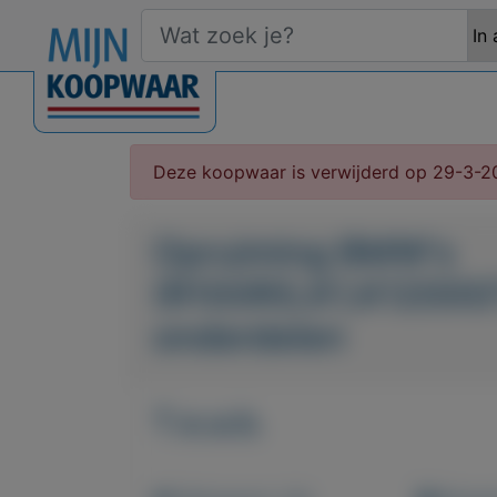
Deze koopwaar is verwijderd op 29-3-2
Opruiming BMW's
(R100RS,K1,K1200G
onderdelen
T.e.a.b.