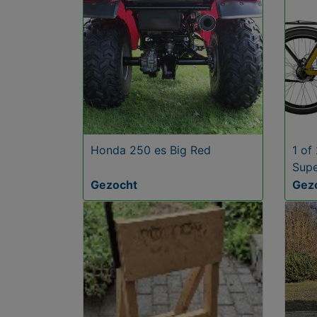
Honda 250 es Big Red
1 of
Supe
Gev
Gezocht
Gez