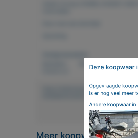
Verder te koop k1100RS, K1200GT 2006 (
motorrijden.
Stuur even een berichtje!
Opruiming
Overige kenmerken
Rubrieken:
Motoren en scooters
Deze koopwaar i
Externe url:
Opgevraagde koopwaa
https://mijnkoopwaar.nl/a/Motoren-en-
is er nog veel meer 
R100RSK1K1200GTk1100RS-en-onderdel
Andere koopwaar
in
Meer koopwaar
in rubr