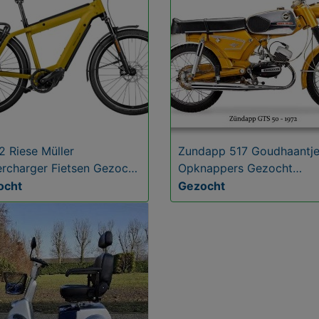
 2 Riese Müller
Zundapp 517 Goudhaantj
rcharger Fietsen Gezocht
Opknappers Gezocht
raagd
Gevraagd
ocht
Gezocht