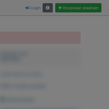
Login
Koopwaar plaatsen
Geplaatst door
Opruiming
Actief sinds:
6-3-2022
Bekijk overige koopwaar
Vijfheerenlanden