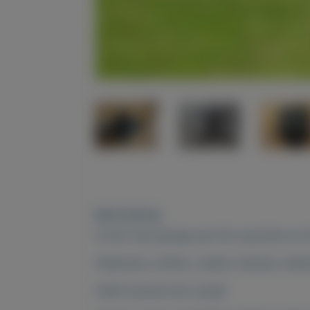
Beschrijving
Ik ben mijn garage aan het opruimen en
Plaatwerk, koffers, wielen, blokken, bakk
Heeft iemand iets nodig?