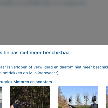
156PK), K1 en R100RS 1982 i.v.m. stoppen met
s helaas niet meer beschikbaar
r is verlopen of verwijderd en daarom niet meer beschikb
scooters/3202-Opruiming-BMWs-
te ontdekken op MijnKoopwaar :)
en
 rubriek Motoren en scooters
Delen
iek Motoren en scooters