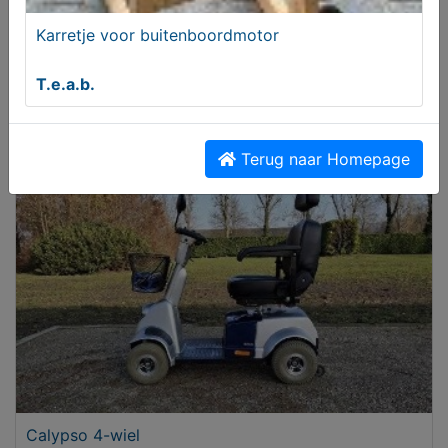
Karretje voor buitenboordmotor
T.e.a.b.
Zundapp 517 Goudhaantje Opknappers Gezocht
Gevraagd
Gezocht
Terug naar Homepage
Calypso 4-wiel