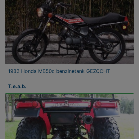
1982 Honda MB50c benzinetank GEZOCHT
T.e.a.b.