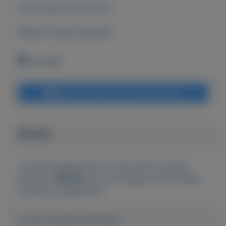
Actief sinds:
18-12-2022
Bekijk overige koopwaar
Bruxelles
Bericht sturen naar adverteerder
Bieden
Je moet ingelogd zijn om een bod te kunnen
plaatsen.
Klik hier
om in te loggen of een nieuw
account te registreren.
Er zijn nog geen biedingen