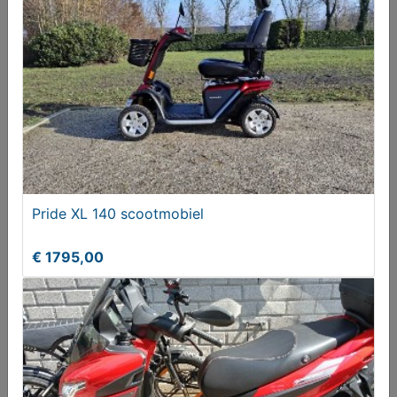
Pride XL 140 scootmobiel
€ 1795,00
Pride XL 140 scootmobiel
€ 1795,00