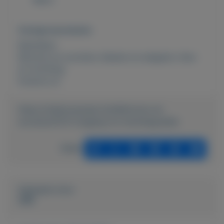
Overige kenmerken
Rubrieken:
Motoren en scooters
,
Keuken en eetgerei
,
Huis-
en inrichting
Externe url:
https://mijnkoopwaar.nl/a/Motoren-en-
scooters/5131-toegang-tot-kersttegoeden
Delen
Geplaatst door
UBA