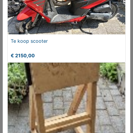
Te koop scooter
€ 2150,00
Karretje voor buitenboordmotor
T.e.a.b.