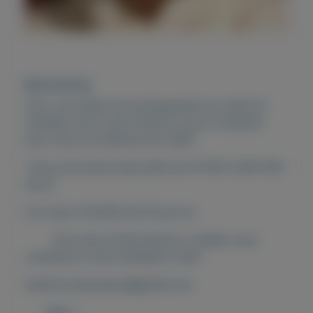
Beschrijving
Pour vous aider économiquement en cette fin
d'année, nous vous invitons à nous contacter
pour tous vos besoins de crédit.
Nous accordons des prêts de 10 000 à 900 000
euros
à un taux d'intérêt de 2% par an.
Pour plus d'informations, veuillez nous
contacter à notre adresse e-mail:
direttore.uba.banca@gmail.com
Merci