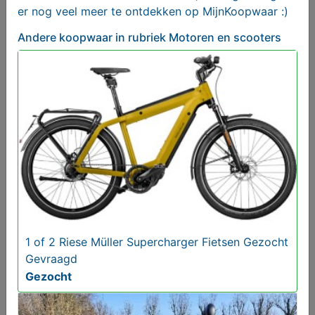
er nog veel meer te ontdekken op MijnKoopwaar :)
Andere koopwaar
in rubriek Motoren en scooters
Te koop scooter
€ 2150,00
1 of 2 Riese Müller Supercharger Fietsen Gezocht
Gevraagd
Gezocht
1 of 2 Riese Müller Supercharger Fietsen Gezocht
Gevraagd
Gezocht