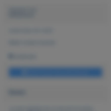
Geplaatst door
BobbyDeluxe
Actief sinds:
30-1-2023
Bekijk overige koopwaar
Goedereede
Bericht sturen naar adverteerder
Bieden
Je moet ingelogd zijn om een bod te kunnen