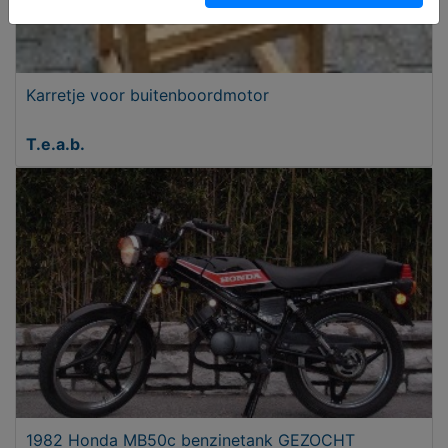
Karretje voor buitenboordmotor
T.e.a.b.
1982 Honda MB50c benzinetank GEZOCHT