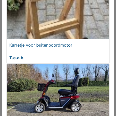
Honda 250 es Big Red
Gezocht
Karretje voor buitenboordmotor
T.e.a.b.
Zundapp 517 Goudhaantje Opknappers Gezocht
Gevraagd