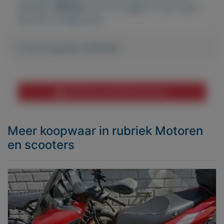
plaatsen.
Klik hier
om in te loggen of een nieuw
account te registreren.
Er zijn nog geen biedingen
Melden aan MijnKoopwaar
Meer koopwaar
in rubriek Motoren
en scooters