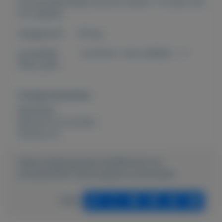
Scootmobiel Bobby de luxe carbon 1 1/2 jaar oud
incl rijplaten
draagkracht :115 kg
accubekijk :ca 20 km max snelheid : 7-
10km per/h
Overige kenmerken
Rubrieken:
Motoren en scooters
Externe url:
https://mijnkoopwaar.nl/a/Motoren-en-
scooters/5427-Opvouwbare-scootmobiel
Delen