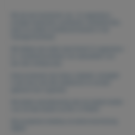
Wij zijn een leverancier van , DJ-apparatuur ,
arranger-keyboards, synthesizer toetsenborden,
piano en andere muziekinstrumenten in het
Verenigd Koninkrijk.
We hebben een ander assortiment DJ-apparatuur
en muziekinstrumenten van topkwaliteit voor
een zeer scherpe prijs.
Deze producten zijn nieuw, origineel, verzegeld
in een doos met alle toebehoren en worden
geleverd met 3 garantie.
We bieden expreslevering naar de meeste landen
over de hele wereld via DHL of FEDEX.
Wij accepteren betaling via bankoverschrijving
(IBAN).