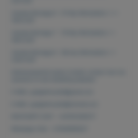
520 EUR
Yamaha Montage 6 - 61-Key Workstation ===
1500 EUR
Yamaha Montage 7 - 76-Key Workstation ==
1650 EUR
Yamaha Montage 8 - 88-key Workstation ==
2200 EUR
Geïnteresseerde kopers moeten contact met ons
opnemen en een bestelling plaatsen:
E-MAIL: gadgethousltd@gmail.com
E-MAIL: gadgethousltd@hotmail.com
WHATSAPP CHAT : +447451285577
Whatsapp Chat : +27640608327