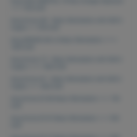
Korg Pa4X ORIENTAL 76-Key Arranger Keyboard
=== 1750 EUR
Korg Kronos 88 - Music Workstation with SGX-2
Engine == 1700 EUR
Korg KRONOS 88 LS Music Workstation ====
1500 EUR
Korg Kronos 73 - Music Workstation with SGX-2
Engine ==== 1650 EUR
Korg Kronos 61 - Music Workstation with SGX-2
Engine === 1450 EUR
Korg Krome EX 88 Music Workstation === 750
EUR
Korg Krome EX 61 Music Workstation === 550
EUR