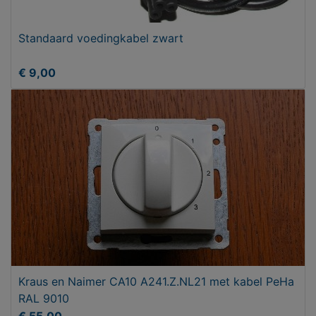
Standaard voedingkabel zwart
€ 9,00
Kraus en Naimer CA10 A241.Z.NL21 met kabel PeHa
RAL 9010