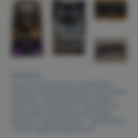
Beschrijving
Pioneer Cdj-3000, Pioneer Cdj 2000 NXS2,
Pioneer Djm 900 NXS2,Pioneer Ddj 1000, Pioneer
Ddj 1000srt , Yamaha PSR-SX900 , Yamaha
Genos 76-Key ,Korg Pa4X 76 , Korg Kronos 61 ,
Korg PA-1000, Yamaha PSR-SX700, Roland
FANTOM-8 , WHATSAPP CHAT : +447451285577
, EMAIL: gadgethousltd@gmail.com