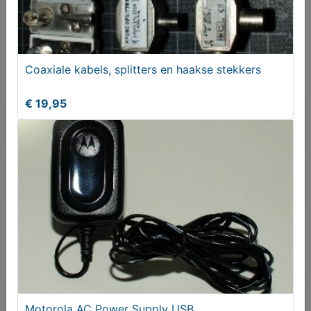
Actief sinds:
9-8-2021
Bekijk overige koopwaar
Coaxiale kabels, splitters en haakse stekkers
Verenigd Koninkrijk
€ 19,95
Bericht sturen naar adverteerder
Bieden
Je moet ingelogd zijn om een bod te kunnen
plaatsen.
Klik hier
om in te loggen of een nieuw
account te registreren.
Er zijn nog geen biedingen
Motorola AC Power Supply USB