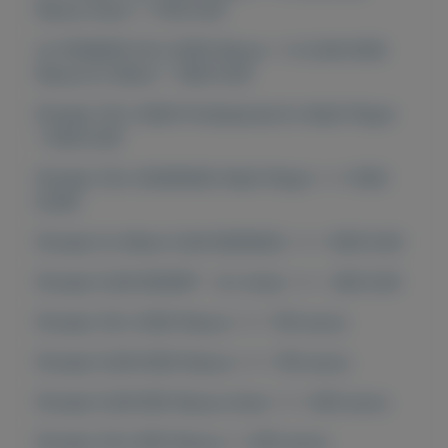
Nexus mixer = 1700 EUR
2x PIONEER CDJ-2000 Nexus + 1x DJM-2000
Nexus DJ Mixer = 1850 EUR
Pioneer CDJ-3000 Professional DJ Multi Player
=1400 EUR
Pioneer CDJ-2000NXS2 Multi Player ===1000
EURO
Pioneer DJ Mixer DJM-900NXS2 === 1000 EUR
Pioneer DJM-900SRT - DJ mixer === 800 EUR
Pioneer CDJ 2000 Nexus === 700 euros
Pioneer DJM-2000 Nexus === 700 euros
Pioneer DJM-900 Nexus mixer === 600 euros
Pioneer CDJ-900 Nexus == 600 euros