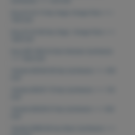
Synthesizer === 520 EUR
Korg SV-2S 73-Key Stage Vintage Piano ===
1100 EUR
Korg SV-2S 88-Key Stage Vintage Piano ===
1280 EUR
Korg ARP 2600 M Semi-Modular Synthesizer
=== 1000 EUR
Yamaha MODX8 88-Key Synthesizer === 850
EUR
Yamaha MODX7 76-Key Synthesizer === 720
EUR
Yamaha MODX6 61 Key Synthesizer === 650
EUR
Yamaha MX88 88-key Music Synthesizer ===