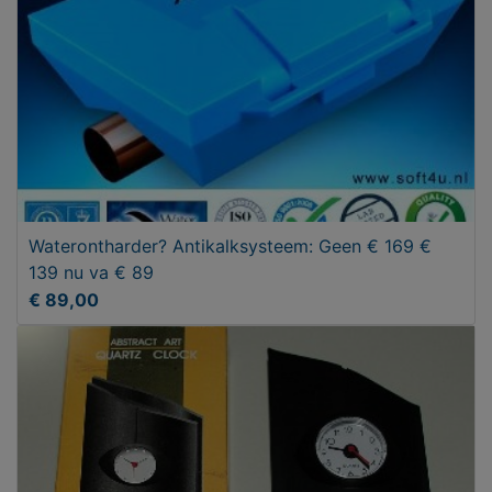
Waterontharder? Antikalksysteem: Geen € 169 €
139 nu va € 89
€ 89,00