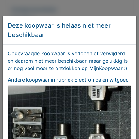
Overige kenmerken
Rubrieken:
Deze koopwaar is helaas niet meer
Electronica en witgoed
,
Muziekinstrumenten
,
Audio en MP3 apparatuur
beschikbaar
Externe url:
Opgevraagde koopwaar is verlopen of verwijderd
https://mijnkoopwaar.nl/a/Muziekinstrumenten/19
en daarom niet meer beschikbaar, maar gelukkig is
60-Pioneer-CDJ-3000-Pioneer-CDJ-2000NXS2-
er nog veel meer te ontdekken op MijnKoopwaar :)
Pioneer-DJM-900NXS2
Andere koopwaar
in rubriek Electronica en witgoed
Delen
Geplaatst door
Louis Thomas