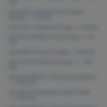
EUR
Korg Pa600 Professional 61-Key Arranger
Keyboard == 520 EUR
Korg Pa300 - Professional Arranger == 400 EUR
Korg Pa700 ORIENTAL 61-Key Arranger == 760
EUR
Korg Pa1000 61-Key Pro Arranger == 1000 EUR
Korg Pa4X 61 Professional Arranger === 1460
EUR
Korg Pa4X ORIENTAL 61-Key Arranger Keyboard
=== 1650 EUR
Korg Pa4X 76 Professional Arranger (76-Key)
=== 1650 EUR