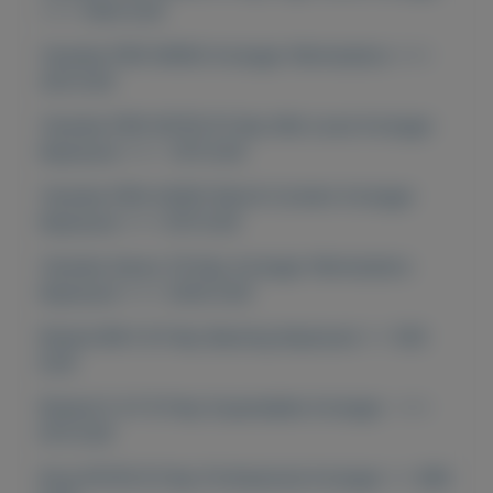
=== 1000 EUR
Yamaha PSR-SX600 Arranger Workstation ===
420 EUR
Yamaha PSR-SX700 61-Key Mid-Level Arranger
Keyboard === 670 EUR
Yamaha PSR-A3000 World-Content Arranger
Keyboard === 870 EUR
Yamaha Genos 76-Key Arranger Workstation
Keyboard === 2500 EUR
Roland BK-5 61-Key Backing Keyboard == 500
EUR
Roland E-A7 61 Key Expandable Arranger ===
670 EUR
Korg PA700 61 Key Professional Arranger == 680