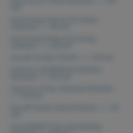
Korg Krome EX 73 Music Workstation === 650
EUR
Korg Prologue 61-Key 16-Voice Analog
Synthesizer === 750 EUR
Korg Prologue 49-Key 8-Voice Analog
Synthesizer === 500 EUR
Korg ARP ODYSSEY FSQ REV1 === 670 EUR
Korg Kross 2-88-MB 88-key Synthesizer
Workstation === 620 EUR
Korg Kross 2 61-Key Synthesizer Workstation
=== 450 EUR
Korg ARP Odyssey Analog Synthesizer === 420
EUR
Korg KingKORG 61-Key Analog Modeling