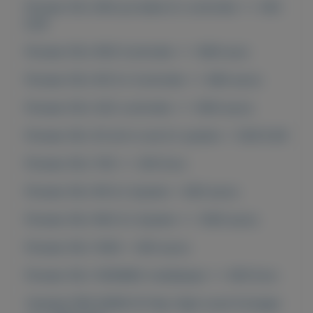
Pioneer DDJ 800 portable DJ controller == 450
EUR
Pioneer DDJ-RZX Controller == 1600 euro
Pioneer DDJ-RZ DJ Controller == 680 euros
Pioneer DDJ-SZ2 controller == 1000 euros
Pioneer XDJ XZ all-in-one DJ system = 1200 EUR
Pioneer XDJ-700 == 350 Euro
Pioneer XDJ-RX DJ System = 600 euros
Pioneer XDJ-RX2 DJ System == 1000 euros
Pioneer XDJ-1000 = 400 euros
Pioneer XDJ-1000MK2 multiplayer == 650 Euro
Yamaha PSR-SX900 61-Key High-Level Arranger