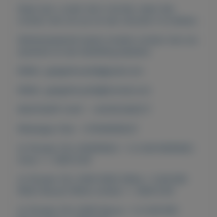
Staat wat u zoekt niet in de lijst, neem dan
contact met ons op om een verzoek in te dienen.
Geïnteresseerde kopers moeten contact met ons
opnemen en een bestelling plaatsen:
EMAIL: gadgethousltd@gmail.com
EMAIL: gadgethousltd@hotmail.com
WHATSAPP CHAT : +447451285577
Whatsapp Chat : +27640608327
2x Pioneer CDJ-2000NXS2 + 1x DJM-900NXS2
mixer == 2600 EUR
2x Pioneer CDJ 2000 NXS2 White + DJM 900
NXS2 Nexus2 White Limited == 2800 EUR
2x Pioneer CDJ-2000 Nexus + 1x DJM-900