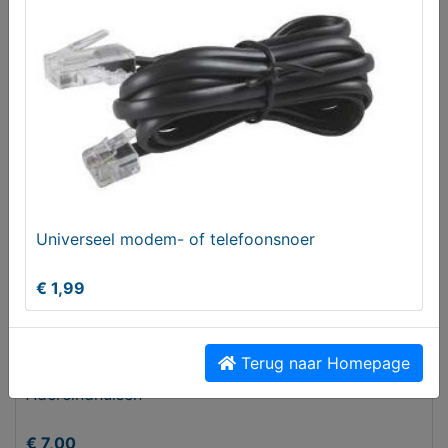
Britse UK stekker netsnoer
€ 5,95
Universeel modem- of telefoonsnoer
€ 1,99
Terug naar Homepage
Adereindhulsen
€ 7,00