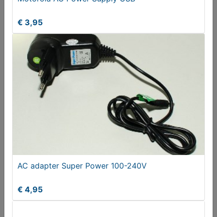
€ 3,95
Melden aan MijnKoopwaar
Meer koopwaar
in rubriek
Electronica en witgoed
AC adapter Super Power 100-240V
€ 4,95