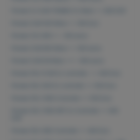
Pioneer DJ DJM-750MK2 DJ Mixer == 600 EUR
Pioneer DJM 450 Mixer == 300 Euro
Pioneer CDJ 850 == 350 euros
Pioneer DJM 850 Mixer == 350 euros
Pioneer DJM-S9 Mixer === 600 euros
Pioneer DDJ-FLX6 DJ controller == 400 Euro
Pioneer DDJ SX3 DJ controller == 550 Euro
Pioneer DDJ-1000 Controller == 550 Euro
Pioneer DDJ-1000 SRT DJ Controller == 650
EUR
Pioneer DDJ-SR2 Controller == 400 Euro