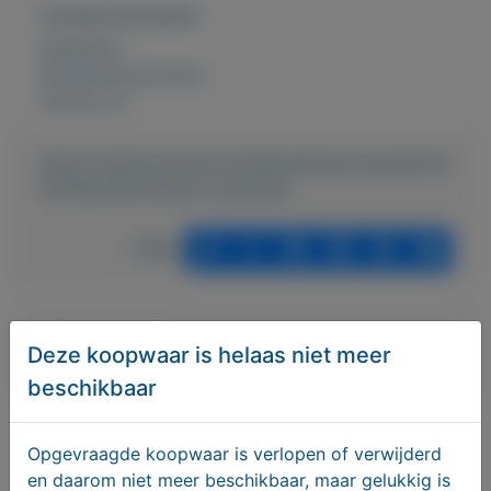
Overige kenmerken
Rubrieken:
Muziekinstrumenten
Externe url:
https://mijnkoopwaar.nl/a/Muziekinstrumenten/37
09-Marchall-buizen-versterker
Delen
Geplaatst door
Deze koopwaar is helaas niet meer
Gerard den Arend
beschikbaar
Actief sinds:
29-5-2022
Opgevraagde koopwaar is verlopen of verwijderd
en daarom niet meer beschikbaar, maar gelukkig is
Bekijk overige koopwaar