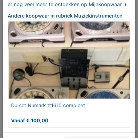
er nog veel meer te ontdekken op MijnKoopwaar :)
Haren Gn
Andere koopwaar
in rubriek Muziekinstrumenten
Bericht sturen naar adverteerder
Bieden
Je moet ingelogd zijn om een bod te kunnen
plaatsen.
Klik hier
om in te loggen of een nieuw
account te registreren.
DJ set Numark tt1610 compleet
Er zijn nog geen biedingen
Vanaf € 100,00