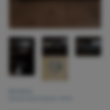
Beschrijving
Marchall buizenversterker JTM 30