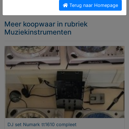
Melden aan MijnKoopwaar
Terug naar Homepage
Meer koopwaar
in rubriek
Muziekinstrumenten
DJ set Numark tt1610 compleet