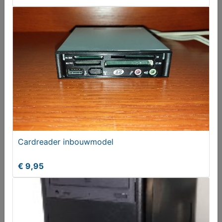
DELL laptop parallel-2-floppy kabel
€ 5,95
Cardreader inbouwmodel
€ 9,95