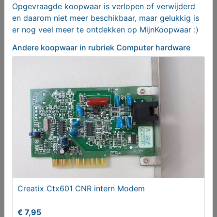
Opgevraagde koopwaar is verlopen of verwijderd
en daarom niet meer beschikbaar, maar gelukkig is
er nog veel meer te ontdekken op MijnKoopwaar :)
Andere koopwaar
in rubriek Computer hardware
HP Toner zwart HP LaserJet 5L 6L 3100 3150
Canon L350 L360
€ 25,00
Creatix Ctx601 CNR intern Modem
€ 7,95