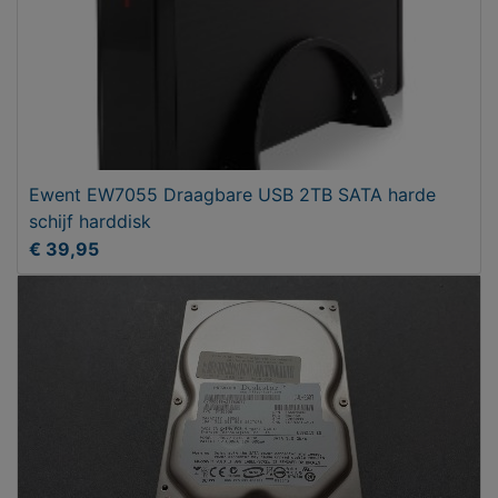
Ewent EW7055 Draagbare USB 2TB SATA harde
schijf harddisk
€ 39,95