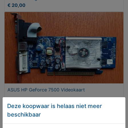
€ 20,00
ASUS HP GeForce 7500 Videokaart
€ 22,95
Deze koopwaar is helaas niet meer
beschikbaar