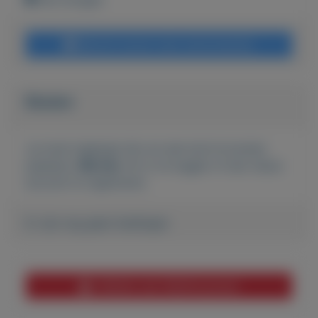
Bericht sturen naar adverteerder
Bieden
Je moet ingelogd zijn om een bod te kunnen
plaatsen.
Klik hier
om in te loggen of een nieuw
account te registreren.
Er zijn nog geen biedingen
Melden aan MijnKoopwaar