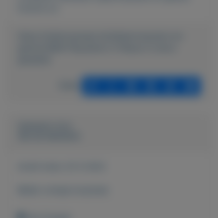
Externe url:
https://mijnkoopwaar.nl/a/Spelcomputers-en-
games/3689-Playstation-5-Nieuw-in-doos-
gesealed
Delen
Geplaatst door
Van de Veerdonk
Actief sinds:
25-5-2022
Bekijk overige koopwaar
Den Dungen