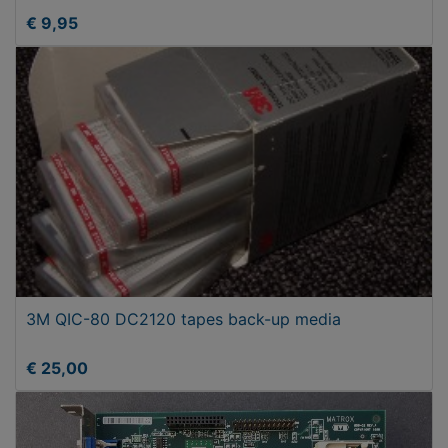
€ 9,95
3M QIC-80 DC2120 tapes back-up media
€ 25,00