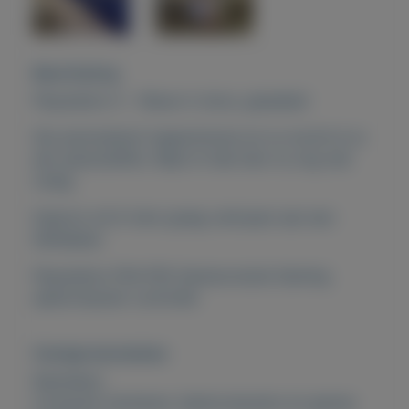
Beschrijving
Playstation 5 - Nieuw in doos, gesealed
Sta automatisch ingeschreven en nu mocht ik er
een aanschaffen. Maar ik heb hem nu nog niet
nodig.
Daarom wil ik hem graag verkopen aan een
liefhebber.
Playstation PS4 PS5 Gameconsole Gaming
spelcomputer controller
Overige kenmerken
Rubrieken:
Computer hardware
,
Spelcomputers en games