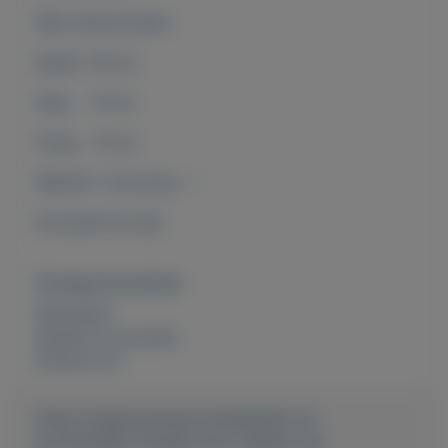
Wijn thermometer
Breed 36 cm
Diep 31 cm
Hoog 14 cm
NIEUW in de doos !
Exclusief de wijn
Overige kenmerken
Rubrieken:
Spellen en puzzels
Externe url:
https://mijnkoopwaar.nl/a/Spellen-en-
puzzels/882-Schaak-wijn-Cadeau-set