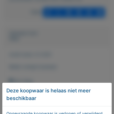
Delen
Geplaatst door
Hans
Actief sinds:
3-2-2021
Bekijk overige koopwaar
Den Haag
Deze koopwaar is helaas niet meer
Bericht sturen naar adverteerder
beschikbaar
Opgevraagde koopwaar is verlopen of verwijderd