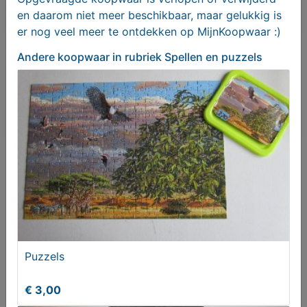
Bieden
en daarom niet meer beschikbaar, maar gelukkig is
er nog veel meer te ontdekken op MijnKoopwaar :)
Je moet ingelogd zijn om een bod te kunnen
Andere koopwaar
in rubriek Spellen en puzzels
plaatsen.
Klik hier
om in te loggen of een nieuw
account te registreren.
Er zijn nog geen biedingen
Melden aan MijnKoopwaar
Meer koopwaar
in rubriek Spellen en
Puzzels
puzzels
€ 3,00