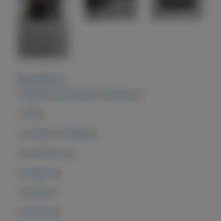
Beschrijving
Origineel Schaak-wijn Cadeau set
6 delig :
Compleet schaakspel
Sommelier mes
Druppelring
Schenktuit
Flessenstop