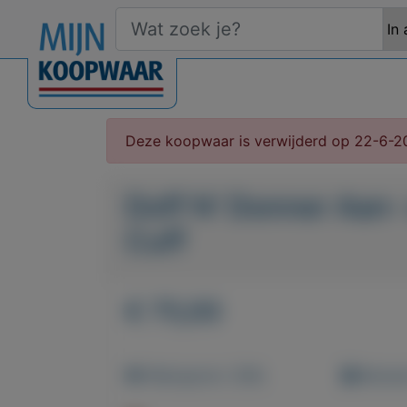
Deze koopwaar is verwijderd op 22-6-2
Doff N' Donner Aan-
Cuff
€ 75,00
Weergaven: 208x
Bewaar