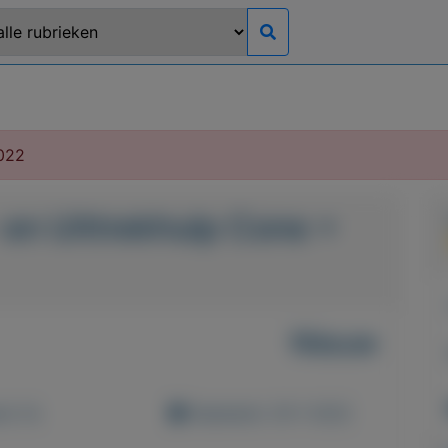
022
 en Uittrekhulp Cone +
Nieuw
d: 0x
Geplaatst: 29-1-2022