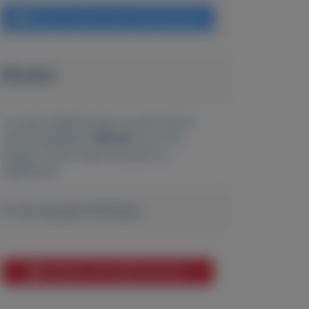
Bericht sturen naar adverteerder
Bieden
Je moet ingelogd zijn om een bod te
kunnen plaatsen.
Klik hier
om in te
loggen of een nieuw account te
registreren.
Er zijn nog geen biedingen
Melden aan MijnKoopwaar