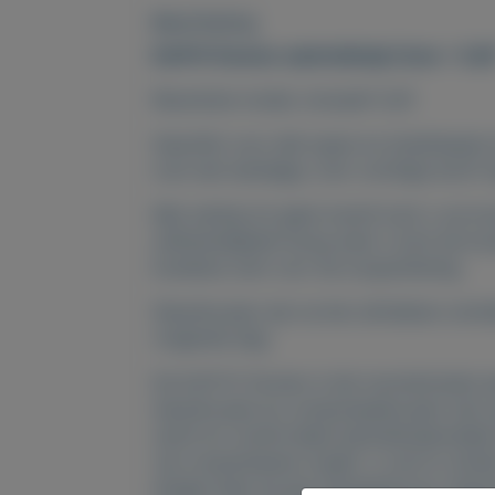
Beschrijving
Doff N' Donner aantrekhulp Cone + Cuf
Recentste model, inclusief Cuff.
Geschikt voor alle typen en drukklassen
over een bandage, over vochtige en/of i
Met weinig tot geen kracht kunt u uw kou
zelfstandigheid terug want u kunt de k
kostbare uren voor de zorgverlening.
Steunkousen zijn na het uittrekken onmi
volgende dag.
De Doff N' Donner is het revolutionaire 
steunkousen en compressiekousen met op
zacht en comfortabel aantrekhulpmiddel 
van zorgverleners maakt. U zult er mind
draagt weer bij aan therapietrouw. Daa