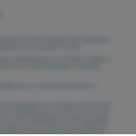
f
 kousen met open en gesloten teen. Gemakkelijk
ngesmeerde (onder)benen te rollen.
sen (zelfstandig) aan- en uittrekken.U krijgt uw
ousen op elk moment aantrekken. U bespaart
ddellijk klaar om ook weer aan te doen de
aantrekhulpmiddel voor alle typen en drukklassen
en en gesloten teen. De Doff N' Donner is een
dat u weer zelfstandiger en minder afhankelijk
er tegenop zien om steunkousen te dragen. Dit
rnaast gaan de steunkousen langer mee omdat