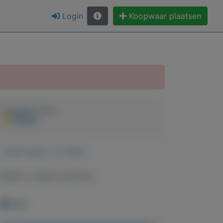
Login
Koopwaar plaatsen
Geplaatst door
PERON
Actief sinds:
3-2-2020
Bekijk overige koopwaar
Wehl