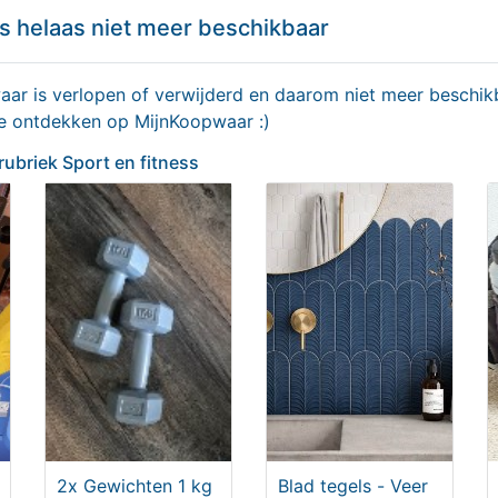
ittrekken aanzienlijk wordt beperkt.
s helaas niet meer beschikbaar
r is verlopen of verwijderd en daarom niet meer beschikb
erzendkosten.
te ontdekken op MijnKoopwaar :)
nding.
 rubriek Sport en fitness
ness/2841-Doff-N-Donner-Aan-en-Uittrekhulp-
Delen
2x Gewichten 1 kg
Blad tegels - Veer