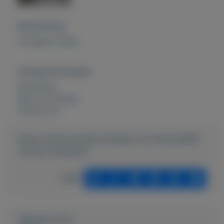
Beschrijving
Armspier trainer
Overige kenmerken
Rubrieken:
Sport en fitness
Externe url:
https://mijnkoopwaar.nl/a/Sport-en-fitness/968-
Trainer-armspieren
Delen
Geplaatst door