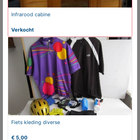
Infrarood cabine
Verkocht
Blad tegels - Veer tegels - Visschubtegels -
Badkamertegels
€ 64,95
Fiets kleding diverse
€ 5,00