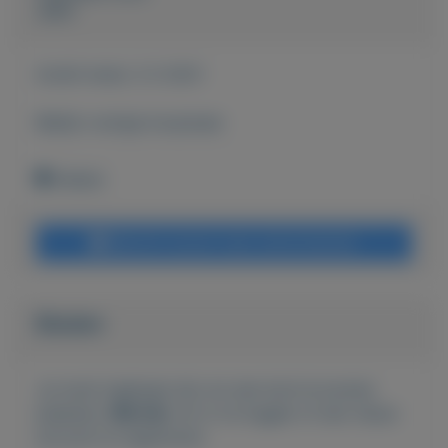
John
Actief sinds:
2-2-2021
Bekijk overige koopwaar
Geleen
Bericht sturen naar adverteerder
Bieden
Je moet ingelogd zijn om een bod te kunnen
plaatsen.
Klik hier
om in te loggen of een nieuw
account te registreren.