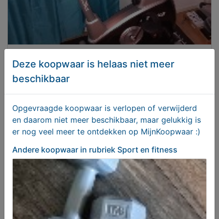
Bijna gratis €10 Fit Bike hometrainer zgan
Deze koopwaar is helaas niet meer
beschikbaar
€ 10,00
Opgevraagde koopwaar is verlopen of verwijderd
en daarom niet meer beschikbaar, maar gelukkig is
er nog veel meer te ontdekken op MijnKoopwaar :)
Andere koopwaar
in rubriek Sport en fitness