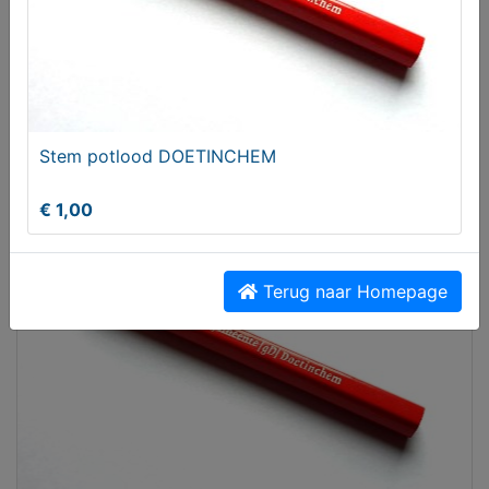
Melden aan MijnKoopwaar
Meer koopwaar
in rubriek
Stem potlood DOETINCHEM
Stempotlood 2021
€ 1,00
Terug naar Homepage