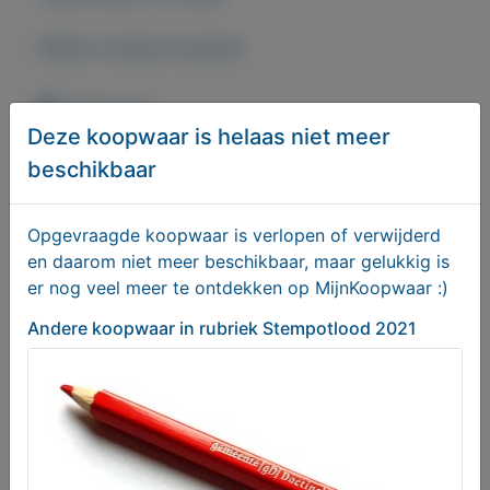
Bekijk overige koopwaar
Zoetermeer
Deze koopwaar is helaas niet meer
beschikbaar
Bericht sturen naar adverteerder
Opgevraagde koopwaar is verlopen of verwijderd
en daarom niet meer beschikbaar, maar gelukkig is
Bieden
er nog veel meer te ontdekken op MijnKoopwaar :)
Andere koopwaar
in rubriek Stempotlood 2021
Je moet ingelogd zijn om een bod te kunnen
plaatsen.
Klik hier
om in te loggen of een nieuw
account te registreren.
Er zijn nog geen biedingen