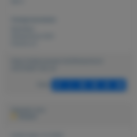
één é
Overige kenmerken
Rubrieken:
Stempotlood 2021
Externe url:
https://mijnkoopwaar.nl/a/Stempotlood-
2021/2640-Test-ad
Delen
Geplaatst door
Jacques
Actief sinds:
3-2-2020