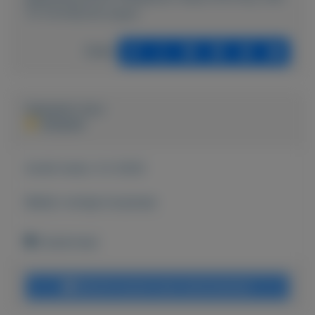
TV-TX-P42V10-Zwart
Delen
Geplaatst door
Jacques
Actief sinds:
3-2-2020
Bekijk overige koopwaar
Zoetermeer
Bericht sturen naar adverteerder