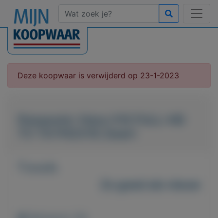
Deze koopwaar is verwijderd op 23-1-2023
Panasonic Viera V10 FULL-HD
TV TX-P42V10 Zwart
T.e.a.b.
Zo goed als nieuw
Weergaven: 39x