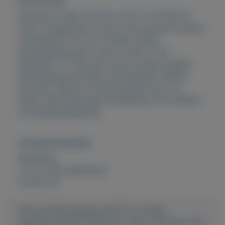
Beschrijving
Panasonic Viera V10 FULL-HD TV TX-P42V10
Zwart Aangeboden, onze in zeer goede toestand
verkerende FULL-HD TV.Geen enkele
beschadiging, geen 'dode' pixels of iets
dergelijks. TV met zeer hoog contrast, goede
kleurweergave.Goede zwartwaarden. 600Hz
techniek, ideaal om (bijvoorbeeld) sport te
kijken. Met meertalige handleiding, stroomkabel
en afstandsbediening.
Overige kenmerken
Rubrieken:
TV en Video apparatuur
Externe url:
https://mijnkoopwaar.nl/a/TV-en-Video-
apparatuur/5372-Panasonic-Viera-V10-FULL-HD-