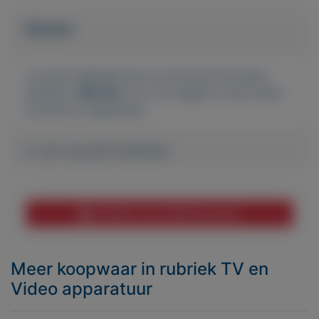
Bieden
Je moet ingelogd zijn om een bod te kunnen
plaatsen.
Klik hier
om in te loggen of een nieuw
account te registreren.
Er zijn nog geen biedingen
Melden aan MijnKoopwaar
Meer koopwaar
in rubriek TV en
Video apparatuur