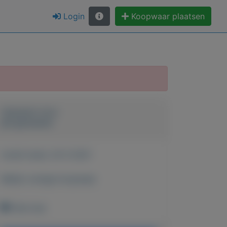
Login
Koopwaar plaatsen
Geplaatst door
jan goossens
Actief sinds:
24-5-2021
Bekijk overige koopwaar
Etten leur