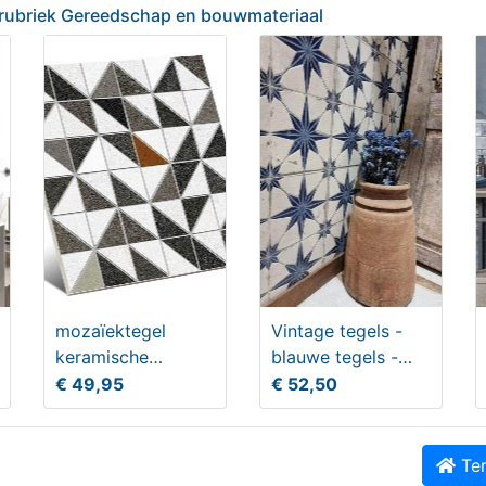
 rubriek Gereedschap en bouwmateriaal
age vloertegels - Peronda
Portugese tegels - Portu
arfalla Mustard - 45x45
vloertegels - 20x20 tegel
4,95
€ 44,95
mozaïektegel
Vintage tegels -
keramische
blauwe tegels -
cementtegel look
Ster vloertegels -
€ 49,95
€ 52,50
20x20 Vives
Peronda
Ter