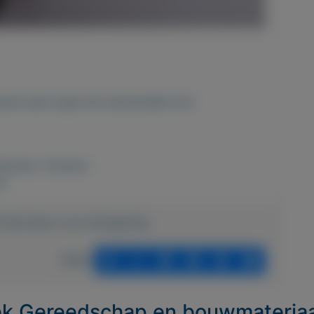
ede staat tegen elk aannemelijk bod .
eriaal
,
Tuinieren
od
3-Sproeiers-voor-beregening
Delen
iek Gereedschap en bouwmateriaa