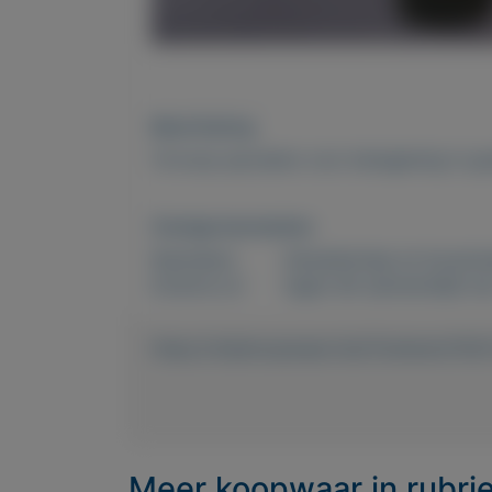
Beschrijving
Te koop sproeiers voor beregening in go
Overige kenmerken
Rubrieken:
Gereedschap en bouwmat
Externe url:
tegen elk aannemelijk b
https://mijnkoopwaar.nl/a/Tuinieren/154
Meer koopwaar
in rubr