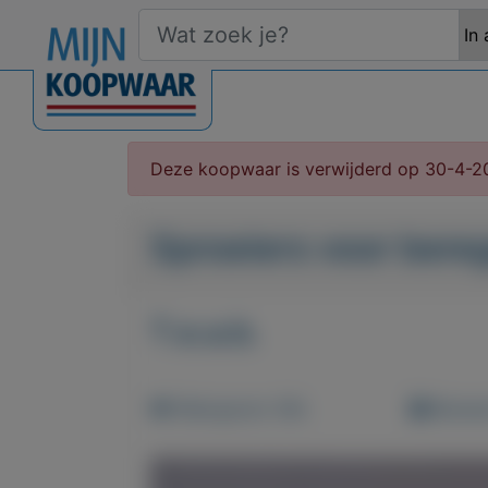
Deze koopwaar is verwijderd op 30-4-2
Sproeiers voor bere
T.e.a.b.
Weergaven: 69x
Bewaar