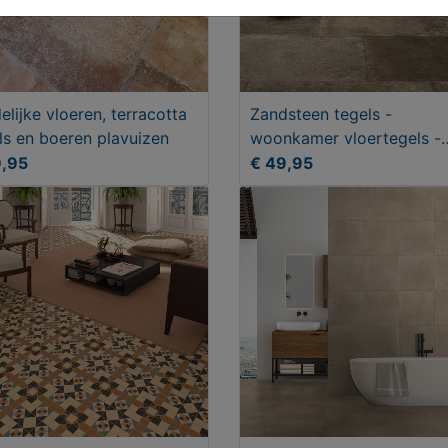
elijke vloeren, terracotta
Zandsteen tegels -
ls en boeren plavuizen
woonkamer vloertegels -
landelijke tegels
9,95
€ 49,95