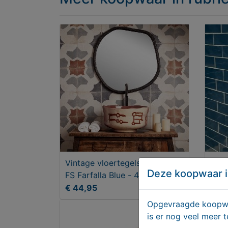
Vintage vloertegels - Peronda
Hand
Deze koopwaar i
FS Farfalla Blue - 45x45 cm
colo
€ 44,95
€ 3
Opgevraagde koopwaa
is er nog veel meer 