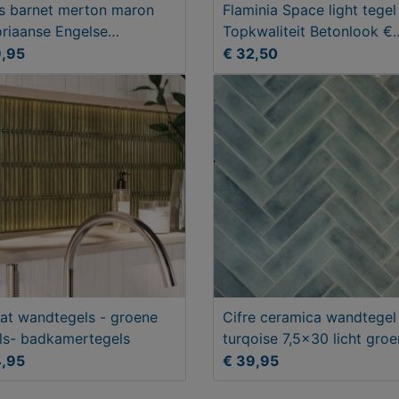
s barnet merton maron
Flaminia Space light tegel
oriaanse Engelse
Topkwaliteit Betonlook €
oontegel
32,50
9,95
€ 32,50
kat wandtegels - groene
Cifre ceramica wandtegel
ls- badkamertegels
turqoise 7,5x30 licht groe
4,95
€ 39,95