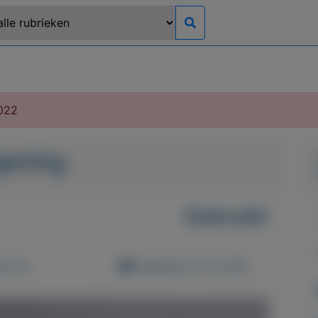
022
gening
Gebruikt
d: 0x
Geplaatst: 24-5-2021