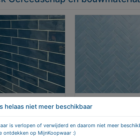
vormtegels blauw cifre
Handvormtegels lichtbla
s helaas niet meer beschikbaar
nial marine glans 7,5x30
visgraattegels
badkamertegels
9,95
€ 39,95
r is verlopen of verwijderd en daarom niet meer beschikb
te ontdekken op MijnKoopwaar :)