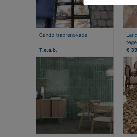
Cando traprenovatie
Land
tege
T.e.a.b.
€ 3