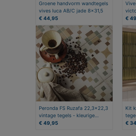
Groene handvorm wandtegels
Vive
vives luca AB/C jade 8x31,5
vict
patr
€ 44,95
€ 4
Peronda FS Ruzafa 22,3x22,3
Kit 
vintage tegels - kleurige
tege
tegels
€ 49,95
€ 3