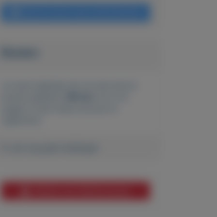
Bericht sturen naar adverteerder
Bieden
Je moet ingelogd zijn om een bod te
kunnen plaatsen.
Klik hier
om in te
loggen of een nieuw account te
registreren.
Er zijn nog geen biedingen
Melden aan MijnKoopwaar