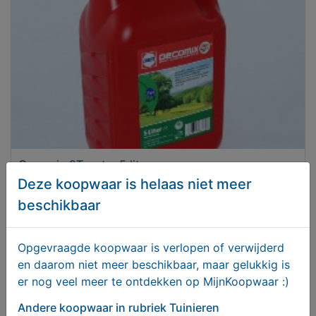
Oecomix 2T, vat a 5 liter
Deze koopwaar is helaas niet meer
€ 28,00
beschikbaar
Opgevraagde koopwaar is verlopen of verwijderd
en daarom niet meer beschikbaar, maar gelukkig is
er nog veel meer te ontdekken op MijnKoopwaar :)
Andere koopwaar
in rubriek Tuinieren