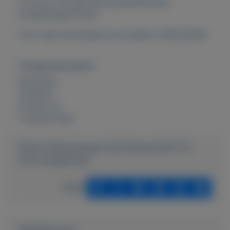
Te koop ±30 gebruikte goedwerkende
beregeningsproeiers .
Voor meer informatie kun je bellen: 0765012636
Overige kenmerken
Rubrieken:
Tuinieren
Externe url:
in goede staat
https://mijnkoopwaar.nl/a/Tuinieren/3041-Te-
koop-aangeboden
Delen
Geplaatst door