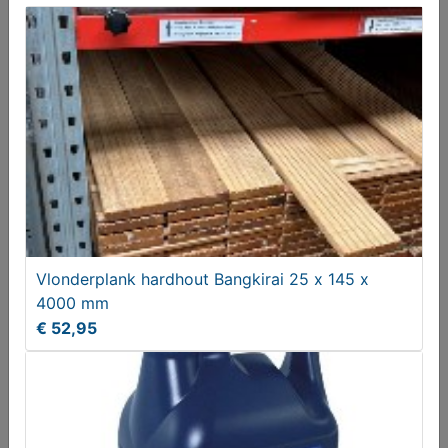
Tuinscherm Wilg in frame 180 x 90 cm
€ 76,95
Vlonderplank hardhout Bangkirai 25 x 145 x
4000 mm
€ 52,95