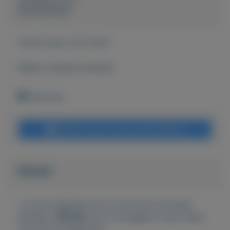
jan goossens
Actief sinds:
24-5-2021
Bekijk overige koopwaar
Etten leur
Bericht sturen naar adverteerder
Bieden
Je moet ingelogd zijn om een bod te kunnen
plaatsen.
Klik hier
om in te loggen of een nieuw
account te registreren.