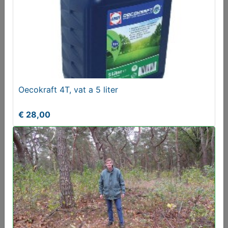
PVC Damwandplaat helder 76/18 lengte 305 cm
€ 49,95
Oecokraft 4T, vat a 5 liter
€ 28,00
Te huur: tuinfrees
€ 40,00