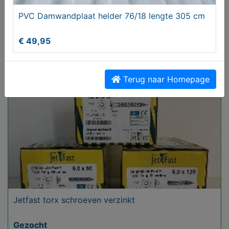
PVC Damwandplaat helder 76/18 lengte 305 cm
Mooie royale loungeset zwart voor 4 personen
€ 49,95
Vanaf € 200,00
Terug naar Homepage
Jetfast torx schroeven verzinkt
Gezocht