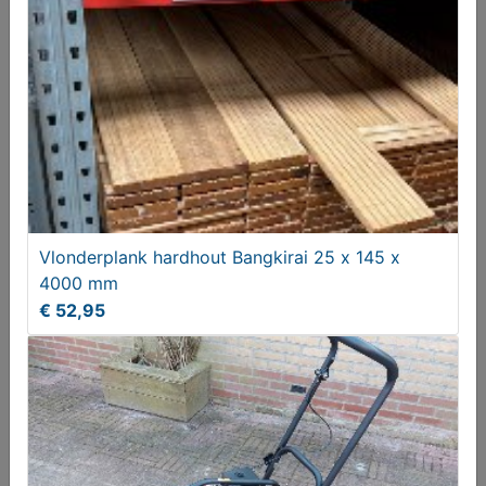
Vlonderplank hardhout Bangkirai 25 x 145 x
Tuinplank geimpregneerd 16 x 140 x 3600 mm
4000 mm
€ 52,95
€ 5,85