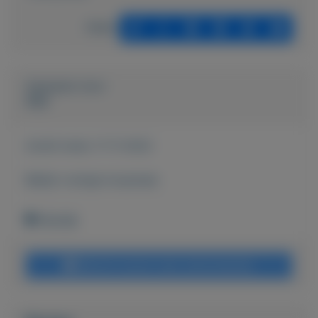
Delen
Geplaatst door
Stijn
Actief sinds:
11-11-2022
Bekijk overige koopwaar
Klijndijk
Bericht sturen naar adverteerder