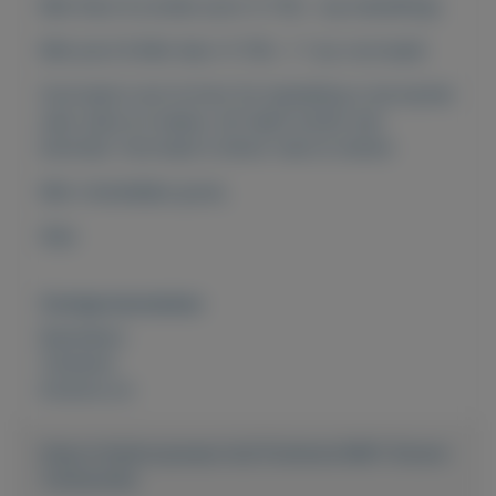
Met Deur & zonder poot: € 135,- (op bestelling)
Met poot & Met deur: € 150,- ( 1 op voorraad)
Voorraad is de 1e foto! Oo bestelling is de kachel
naar wens te maken, dit heeft echter een
levertijd. Voorraad is direct mee te nemen
Met vriendelijke groet,
Stijn
Overige kenmerken
Rubrieken:
Tuinieren
Externe url:
https://mijnkoopwaar.nl/a/Tuinieren/4861-Stoere-
Tuinkachels