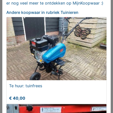
Te huur: trilplaat 10 kn
er nog veel meer te ontdekken op MijnKoopwaar :)
Andere koopwaar
in rubriek Tuinieren
€ 30,00
Te huur: tuinfrees
Douglas paal fijnbezaagd 15 x 15 cm lengte 250 cm
€ 40,00
€ 48,50