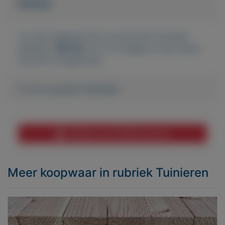
Bieden
Je moet ingelogd zijn om een bod te kunnen
plaatsen.
Klik hier
om in te loggen of een nieuw
account te registreren.
Er zijn nog geen biedingen
Melden aan MijnKoopwaar
Meer koopwaar
in rubriek Tuinieren