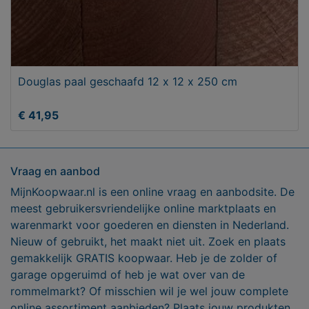
Douglas paal geschaafd 12 x 12 x 250 cm
€ 41,95
Vraag en aanbod
MijnKoopwaar.nl is een online vraag en aanbodsite. De
meest gebruikersvriendelijke online marktplaats en
warenmarkt voor goederen en diensten in Nederland.
Nieuw of gebruikt, het maakt niet uit. Zoek en plaats
gemakkelijk GRATIS koopwaar. Heb je de zolder of
garage opgeruimd of heb je wat over van de
rommelmarkt? Of misschien wil je wel jouw complete
online assortiment aanbieden? Plaats jouw produkten