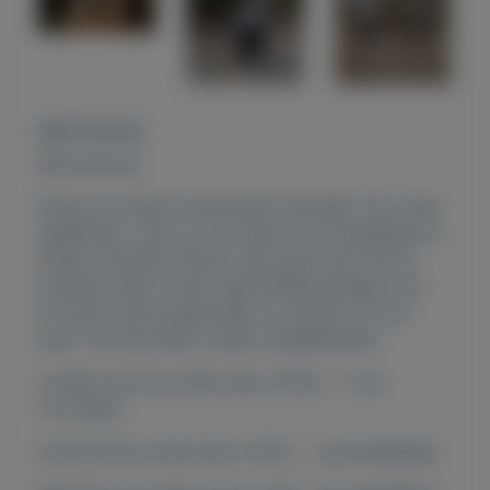
Beschrijving
Beschrijving
Mooie en stoere tuinkachels! Gemaakt van oude
gasflessen. Veel op voorraad en op bestelling te
maken. Kachels stoken zeer goed (zie foto’s).
Kachels staan in een laag hittebestendige verf.
Dit dient wel bij gehouden te worden (2x per
jaar). Zie hieronder model mogelijkheden.
zonder poot & zonder deur: €100,- ( 2 op
voorraad)
met poot & zonder deur: €125. ,- (op bestelling)