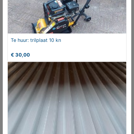
Te huur: trilplaat 10 kn
Oecomix 2T, vat a 5 liter
€ 30,00
€ 28,00