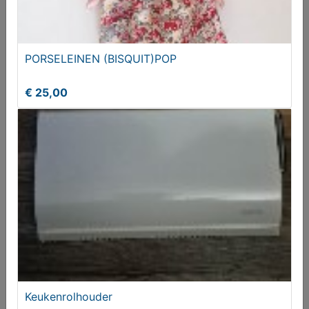
fish scale tegels of schubben tegels uniek in zijn
soort
PORSELEINEN (BISQUIT)POP
€ 99,95
€ 25,00
VINTAGE 10-DELIG HOUTEN PINDASTELLETJE
Keukenrolhouder
€ 49,50