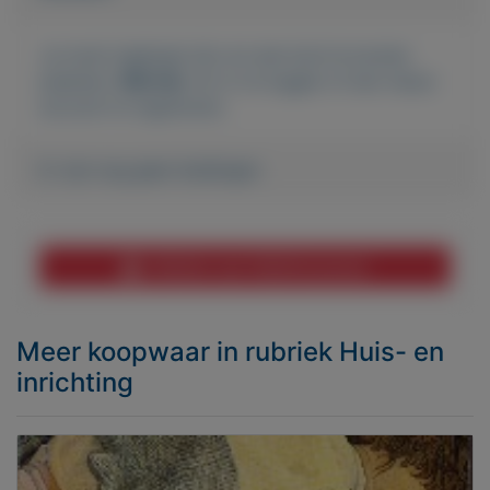
Je moet ingelogd zijn om een bod te kunnen
plaatsen.
Klik hier
om in te loggen of een nieuw
account te registreren.
Er zijn nog geen biedingen
Melden aan MijnKoopwaar
Meer koopwaar
in rubriek Huis- en
inrichting