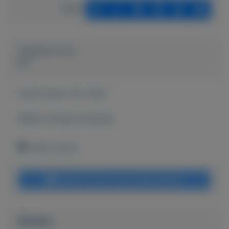
Delen
Geplaatst door
jos
Actief sinds:
10-2-2021
Bekijk overige koopwaar
budel-schoot
Bericht sturen naar adverteerder
Bieden