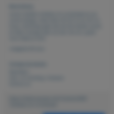
Beschrijving
mooie metalen tuinlamp uit cortenstaal en op
zonne energie. maat lamp 20x20 cm en 45 cm
hoog. verlichting gaat aan als het donker wordt.
en laad overdag weer op door de zon. gratis
mooi sfeervol licht.
vraagprijs 90 euro.
Overige kenmerken
Rubrieken:
Huis- en inrichting
,
Tuinieren
Externe url:
https://mijnkoopwaar.nl/a/Tuinieren/699-
Tuinlamp-uit-cortenstaal