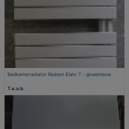
Badkamerradiator Radson Elato T - gloednieuw
T.e.a.b.