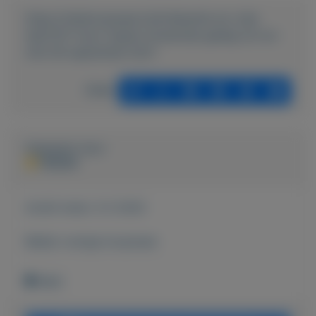
https://mijnkoopwaar.nl/a/Vakantie-en-vrije-
tijd/2107-Auto-Vignet-Oostenrijk-geldig-tot-en-
met-28-september-2021
Delen
Geplaatst door
PERON
Actief sinds:
3-2-2020
Bekijk overige koopwaar
Wehl