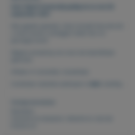
Auto Vignet Oostenrijk geldig tot en met 28
september 2021
Niet geplakt geweest, (dus) inclusief barcode die
u moet kunnen overleggen indien hier om
gevraagd wordt.
Wegens annulering van onze reis beschikbaar
gekomen.
Afhalen of verzenden, traceerbaar.
Combineer meerdere aankopen in ��n zending.
Overige kenmerken
Rubrieken:
Caravans en kamperen
,
Vakantie en vrije tijd
Externe url: