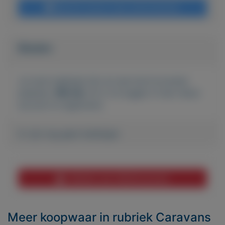
Bericht sturen naar adverteerder
Bieden
Je moet ingelogd zijn om een bod te kunnen
plaatsen.
Klik hier
om in te loggen of een nieuw
account te registreren.
Er zijn nog geen biedingen
Melden aan MijnKoopwaar
Meer koopwaar
in rubriek Caravans