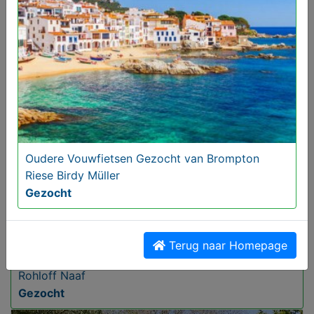
Brompton en of Riese Birdy Müller Vouwfietsen
Gezocht
Gezocht
Oudere Vouwfietsen Gezocht van Brompton
Riese Birdy Müller
Gezocht
Terug naar Homepage
Brompton Vouwfietsen Gezocht met of zonder
Rohloff Naaf
Gezocht