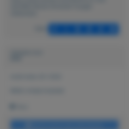
tijd/2866-Nieuwe-Norlander-Voyager-
weekendtas
Delen
Geplaatst door
IEKIE
Actief sinds:
26-1-2022
Bekijk overige koopwaar
Thorn
Bericht sturen naar adverteerder