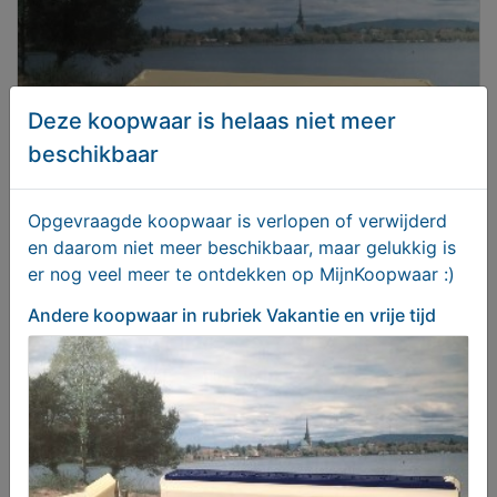
Deze koopwaar is helaas niet meer
beschikbaar
Opgevraagde koopwaar is verlopen of verwijderd
en daarom niet meer beschikbaar, maar gelukkig is
3x van der Graaf Venlo
er nog veel meer te ontdekken op MijnKoopwaar :)
Andere koopwaar
in rubriek Vakantie en vrije tijd
Vanaf € 12,50