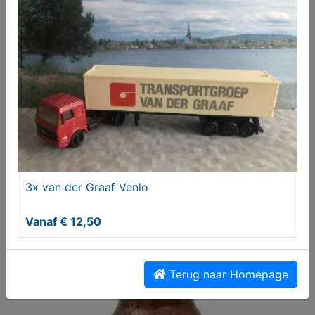
3x van der Graaf Venlo
Oudere Vouwfietsen Gezocht van Brompton Riese
Birdy Müller
Vanaf € 12,50
Gezocht
Terug naar Homepage