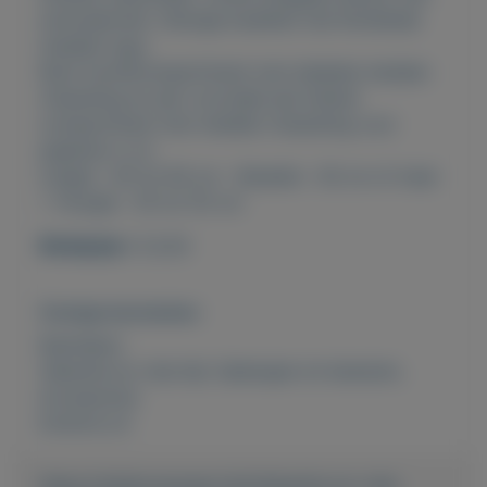
schouderriem.
Stevige kwaliteit met Norländer
metalen logo.
Ruim hoofdcompartiment met dubbele metalen
ritssluiting en aan voorzijde een kleiner
compartiment met metalen ritssluiting voor
papieren o.i.d.
Lengte : 40 tot 60 cm - Breedte : 30 cm of meer
= Hoogte : 35 tot 55 cm
Richtprijs
€ 22,50
Overige kenmerken
Rubrieken:
Vakantie en vrije tijd
,
Opbergen en bewaren
,
Accessoires
Externe url:
https://mijnkoopwaar.nl/a/Vakantie-en-vrije-