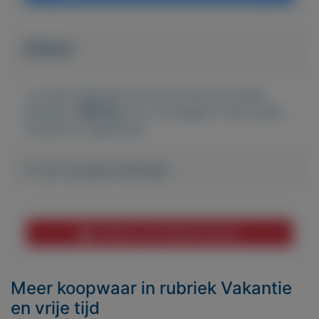
Bieden
Je moet ingelogd zijn om een bod te kunnen
plaatsen.
Klik hier
om in te loggen of een nieuw
account te registreren.
Er zijn nog geen biedingen
Melden aan MijnKoopwaar
Meer koopwaar
in rubriek Vakantie
en vrije tijd