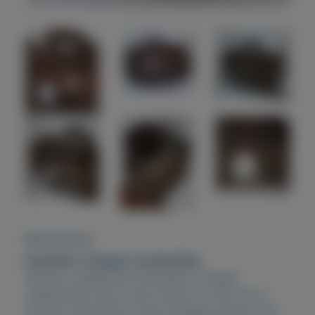
Beschrijving
Norländer Voyager weekendtas
Nieuwe, ongebruikte Norländer Voyager
weekendtas. Bruin.
Zeer fraaie en ruime tas in
imitatie nubuckleer.
Zowel draagtas alsook met