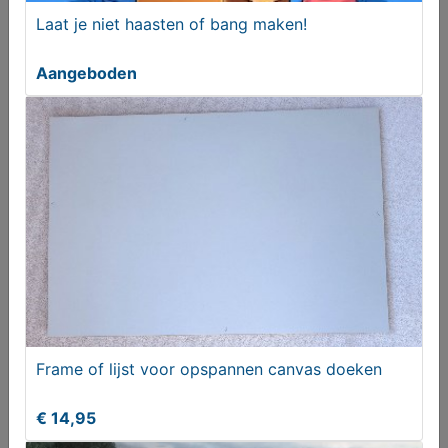
Laat je niet haasten of bang maken!
Te koop houten Schakel
Aangeboden
T.e.a.b.
Frame of lijst voor opspannen canvas doeken
Heuptas LifeVenture incl 2 bidons en OTRS rugzak
€ 14,95
€ 34,95