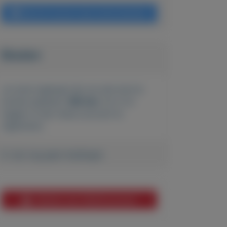
Bericht sturen naar adverteerder
Bieden
Je moet ingelogd zijn om een bod te
kunnen plaatsen.
Klik hier
om in te
loggen of een nieuw account te
registreren.
Er zijn nog geen biedingen
Melden aan MijnKoopwaar