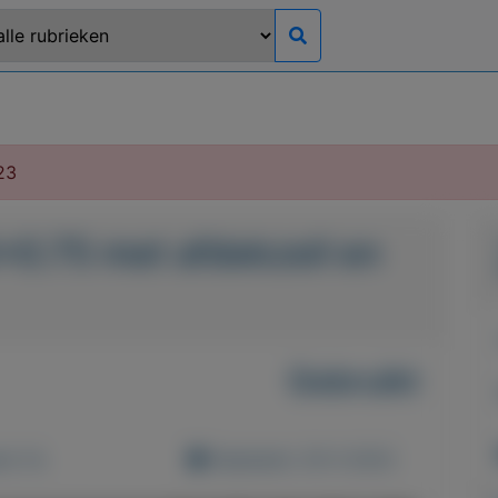
23
0.75 met afdekzeil en
Gebruikt
d: 0x
Geplaatst: 29-3-2023