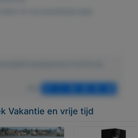
we hebben ook nog zwembadtegels liggen.
vrije-tijd/6051-Zwembad-Intex-2x3x075-met-
Delen
ek Vakantie en vrije tijd