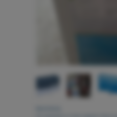
Beschrijving
Dit zwembad is 2 keer opgezet. Nog in 