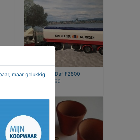
Van Gelder Daf F2800
aar, maar gelukkig
75cl
Nijmegen 1:60
T.e.a.b.