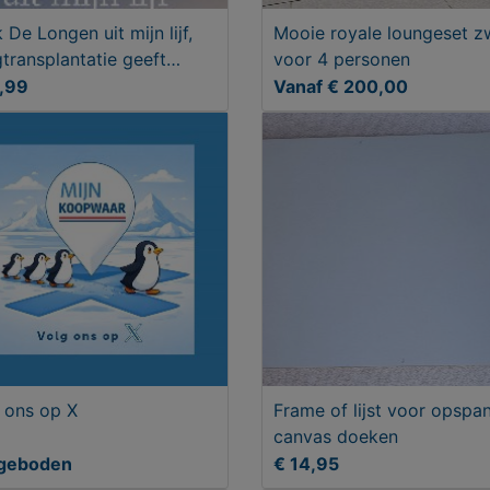
 De Longen uit mijn lijf,
Mooie royale loungeset z
transplantatie geeft
voor 4 personen
.
,99
Vanaf € 200,00
 ons op X
Frame of lijst voor opspa
canvas doeken
geboden
€ 14,95