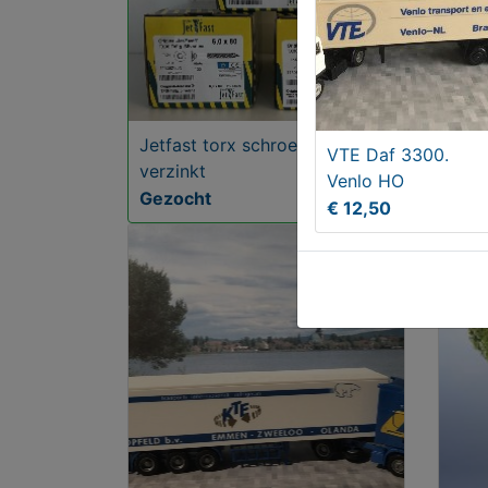
Jetfast torx schroeven
Phil
VTE Daf 3300.
verzinkt
Inkl
Venlo HO
Gezocht
Vana
€ 12,50