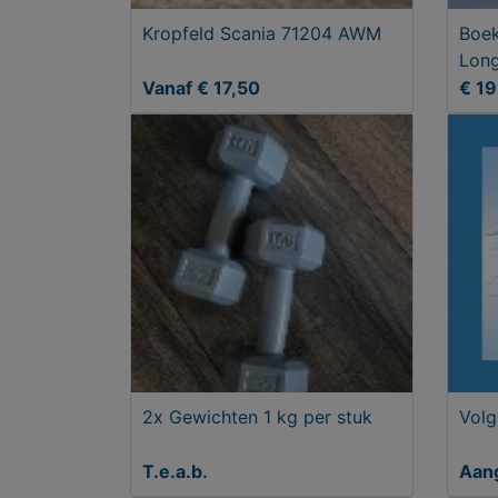
Kropfeld Scania 71204 AWM
Boek
Long
hoop
Vanaf € 17,50
€ 19
2x Gewichten 1 kg per stuk
Volg
T.e.a.b.
Aan