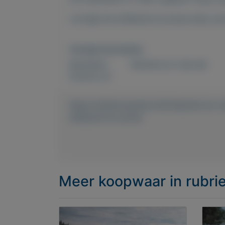
Je krijgt het afdekzeil en pomp erbij, 
Overige kenmerken
Rubrieken:
Vakantie en vrije tijd
Externe url:
https://mijnkoopwaar.nl/a/Vakantie-en-
afdekzeil-en-pomp
Meer koopwaar
in rubri