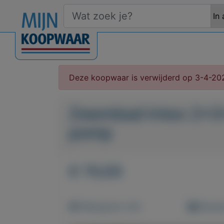
Deze koopwaar is verwijderd op 3-4-20
Zwembad Intex 2x3x
pomp
€ 70,00
Weergaven: 40x
Bewaar