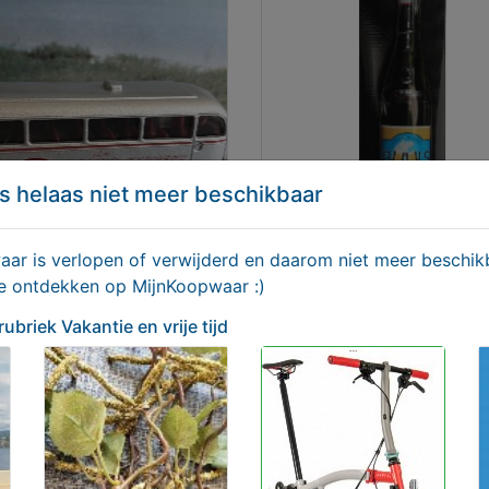
s helaas niet meer beschikbaar
no express Mercedes
BUULS Bier -
r is verlopen of verwijderd en daarom niet meer beschikb
ina HO
Cadeauverpakking Vlerk 
te ontdekken op MijnKoopwaar :)
0,00
Aangeboden
 rubriek Vakantie en vrije tijd