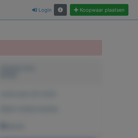
Login
Koopwaar plaatsen
Geplaatst door
Boukje
Actief sinds:
29-3-2023
Bekijk overige koopwaar
Bemmel