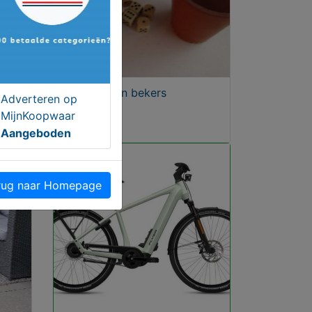
aar
Dobbelsteen bekers
Adverteren op
MijnKoopwaar
€ 15,00
Aangeboden
ug naar Homepage