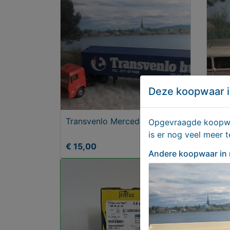
Deze koopwaar i
Transvenlo Mercedes HO
Casi
Opgevraagde koopwaa
Brek
is er nog veel meer 
€ 15,00
€ 2
Andere koopwaar
in