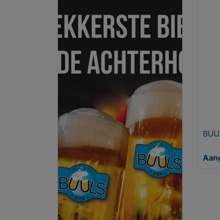
BUUL
Aan