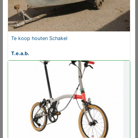
Te koop houten Schakel
T.e.a.b.
Brompton Vouwfietsen Gezocht met of zonder
Rohloff Naaf
Gezocht