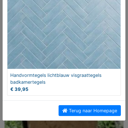
badkamertegels
€ 39,95
Handvormtegels lichtblauw visgraattegels
badkamertegels
€ 39,95
Riese Birdy Müller en of Brompton Vouwfietsen
Gezocht
Terug naar Homepage
Gezocht