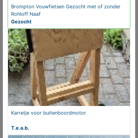
Brompton Vouwfietsen Gezocht met of zonder
Rohloff Naaf
Gezocht
BB-line met Yamaha 8pk fourstroke
€ 1400,00
Karretje voor buitenboordmotor
T.e.a.b.
Handvormtegels lichtblauw visgraattegels