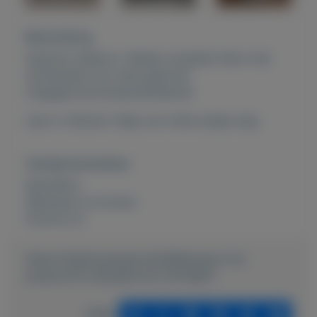
Beschrijving
Optimist zeilboot. Geheel compleet: Boot met
luchtkasten/ alu mast giek/zeil
/tuigage/roer/zwaard/afdekzeil.
Ligt in s Bossch. Mag voor klein prijsje weg.
Overige kenmerken
Rubrieken:
Watersport en boten
Externe url:
https://mijnkoopwaar.nl/a/Watersport-en-
boten/3715-ZEILBOOTJE-OPTIMIST
Delen