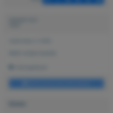
Geplaatst door
Tonni
Actief sinds:
2-1-2022
Bekijk overige koopwaar
S-Hertogenbosch
Bericht sturen naar adverteerder
Bieden