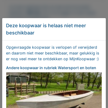
Je moet ingelogd zijn om een bod te kunnen
plaatsen.
Klik hier
om in te loggen of een nieuw
account te registreren.
Deze koopwaar is helaas niet meer
beschikbaar
Er zijn nog geen biedingen
Opgevraagde koopwaar is verlopen of verwijderd
en daarom niet meer beschikbaar, maar gelukkig is
Melden aan MijnKoopwaar
er nog veel meer te ontdekken op MijnKoopwaar :)
Andere koopwaar
in rubriek Watersport en boten
Meer koopwaar
in rubriek
Watersport en boten