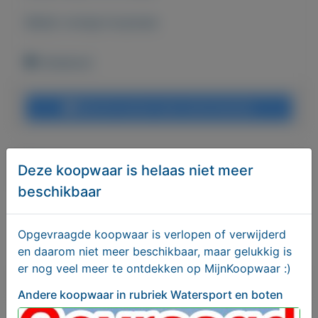
Bekijk overige koopwaar
Onbekend
Bericht sturen naar adverteerder
Bieden
Deze koopwaar is helaas niet meer
beschikbaar
Je moet ingelogd zijn om een bod te kunnen
plaatsen.
Klik hier
om in te loggen of een nieuw
Opgevraagde koopwaar is verlopen of verwijderd
account te registreren.
en daarom niet meer beschikbaar, maar gelukkig is
er nog veel meer te ontdekken op MijnKoopwaar :)
Er zijn nog geen biedingen
Andere koopwaar
in rubriek Watersport en boten