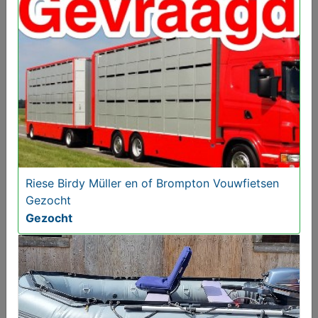
Melden aan MijnKoopwaar
Meer koopwaar
in rubriek
Watersport en boten
Riese Birdy Müller en of Brompton Vouwfietsen
Gezocht
Gezocht