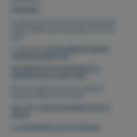
Beschrijving
Goedendag
Ik verkoop al mijn roofvis kunst aas omdat ik
method feeder vissen veel leuker vind om te
doen .
In totaal heb ik
50 verschillende wobbers
crankbaits pluggen jerks.
Verschillende grote's duik dieptes en
gewichten met en zonder ratel
.
Mooi als cadeau voor de kerst dagen of
natuurlijk gewoon voor uw zelf.
Voor €70,- mag het opgehaald worden in
utrecht.
De
verzendkosten zijn voor de koper
.