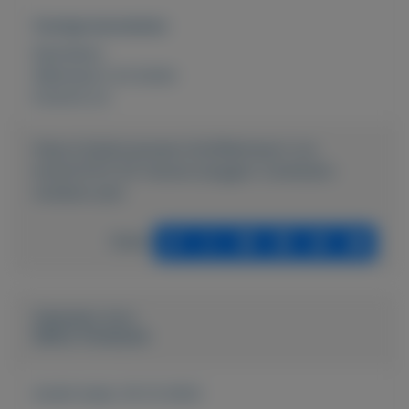
Overige kenmerken
Rubrieken:
Watersport en boten
Externe url:
https://mijnkoopwaar.nl/a/Watersport-en-
boten/5123-50-nieuwe-pluggen-crankbaits-
wobbers-jerk
Delen
Geplaatst door
Selina Tomassen
Actief sinds:
16-12-2022