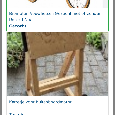
Brompton Vouwfietsen Gezocht met of zonder
Rohloff Naaf
Gezocht
Te koop houten Schakel
T.e.a.b.
Karretje voor buitenboordmotor
T.e.a.b.