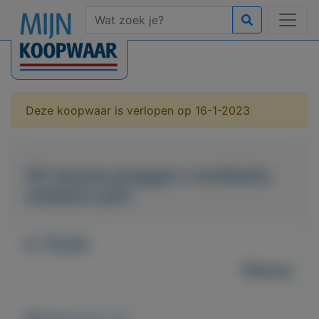
Deze koopwaar is verlopen op 16-1-2023
50 nieuwe pluggen crankbaits
wobbers jerk
€ 70,00
Nieuw
Weergaven: 34x