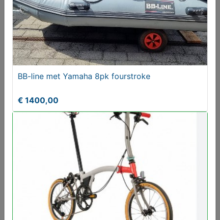
Riese Birdy Müller en of Brompton Vouwfietsen
Gezocht
Gezocht
BB-line met Yamaha 8pk fourstroke
€ 1400,00
Karretje voor buitenboordmotor
T.e.a.b.