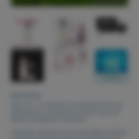
Beschrijving
Wat is fm : fm verkoopt vooral parfums die zijn
geinspireerd op de bekende merken maar dan
stukken goedkoper te bestellen.
Daarnaast verkopen wij nog veel meer producten