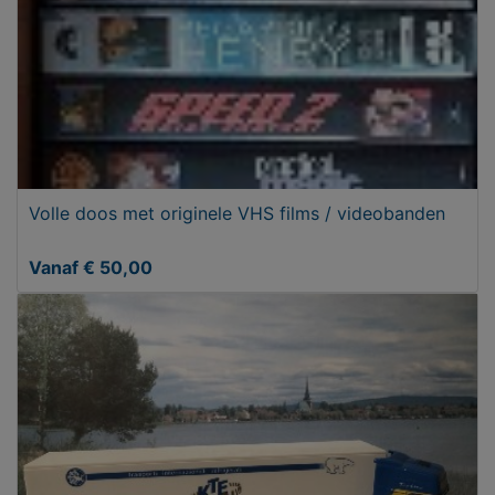
Volle doos met originele VHS films / videobanden
Vanaf € 50,00