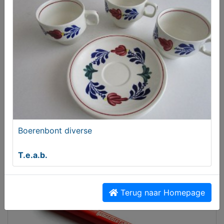
Boerenbont diverse
12x Biervracht auto's Unieke collectors verzameling
metaal
T.e.a.b.
€ 325,00
Terug naar Homepage