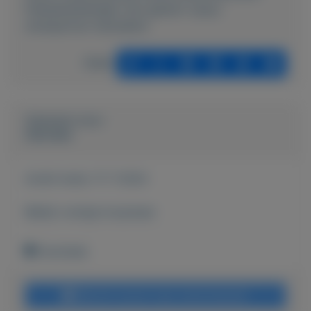
Paasaanbiedingen-zijn-gestart-opop-
wwwparfum-hannekenl
Delen
Geplaatst door
Hanneke
Actief sinds:
17-7-2024
Bekijk overige koopwaar
Enschede
Bericht sturen naar adverteerder