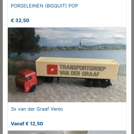
PORSELEINEN (BISQUIT) POP
2x Van der Graaf Mercedes Lion Car 1:50
€ 32,50
Vanaf € 35,00
3x van der Graaf Venlo
Van den Heuvel Volvo FH. Uden
Vanaf € 12,50
€ 17,00