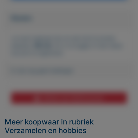
Bieden
Je moet ingelogd zijn om een bod te kunnen
plaatsen.
Klik hier
om in te loggen of een nieuw
account te registreren.
Er zijn nog geen biedingen
Melden aan MijnKoopwaar
Meer koopwaar
in rubriek
Verzamelen en hobbies