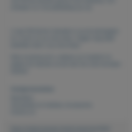
van FM dus bezoek gerust onze webshop. Zon
artikelen nu in de aanbieding op=op.
U typt FM Parfum Hanneke in op de startpagina
en u komt uit op onze shop. Vragen mag altijd
bestellen doet u op onze shop!
Klant ervaring kunt u nalezen op trustpilot en
pagina 44 reacties via de mail van onze tevreden
klanten!
Overige kenmerken
Rubrieken:
Verzamelen en hobbies
,
Accessoires
Externe url:
https://mijnkoopwaar.nl/a/Accessoires/3404-