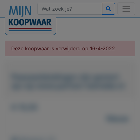
Deze koopwaar is verwijderd op 16-4-2022
Paasaanbiedingen zijn gestart
op=op www.parfum-hanneke.nl
€ 15,55
Nieuw
Weergaven: 47x