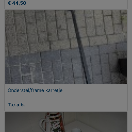
€ 44,50
Onderstel/frame karretje
T.e.a.b.