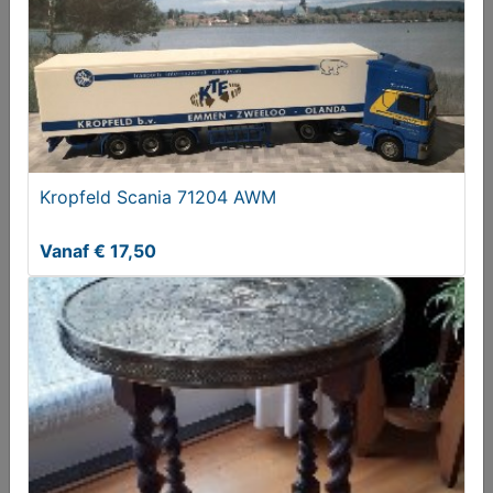
€ 69,50
Kropfeld Scania 71204 AWM
Vanaf € 17,50
DECORATIEVE HOLLANDSE MELKEMMER
€ 57,50