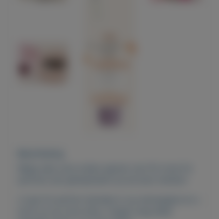
Beschrijving
Mega sale onze unisex geuren van fm! onze fm
parfums zijn geinspireerd op de dure merken!
U typt fm parfum hanneke in op startpagina en u
komt uit op onze shop. Vragen mag altijd