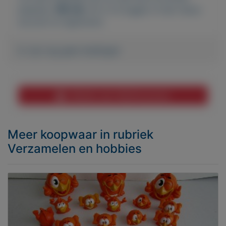
plaatsen.
Klik hier
om in te loggen of een nieuw
account te registreren.
Er zijn nog geen biedingen
Melden aan MijnKoopwaar
Meer koopwaar
in rubriek
Verzamelen en hobbies