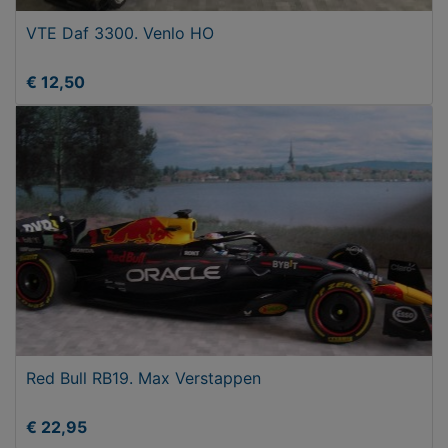
VTE Daf 3300. Venlo HO
€ 12,50
Red Bull RB19. Max Verstappen
€ 22,95