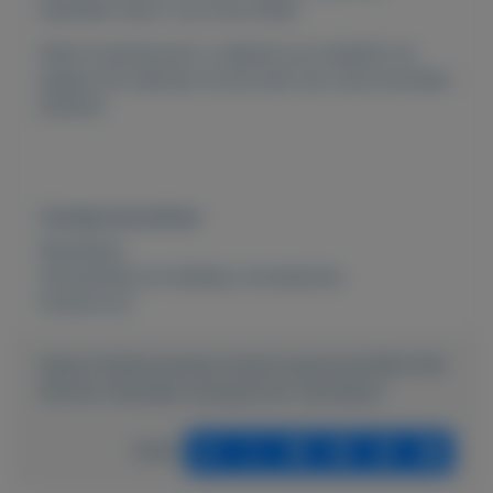
bestellen doet u op onze shop!
Klant ervaring kunt u nalezen op trustpilot en
pagina 44 reacties via de mail van onze tevreden
klanten!
Overige kenmerken
Rubrieken:
Verzamelen en hobbies
,
Accessoires
Externe url:
https://mijnkoopwaar.nl/a/Accessoires/3504-FM-
Parfum-Hanneke-wwwparfum-hannekenl
Delen