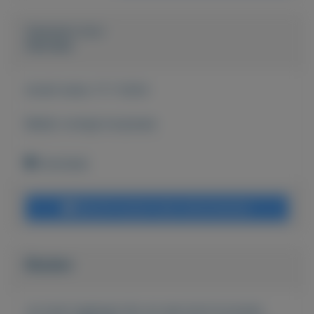
Geplaatst door
Hanneke
Actief sinds:
17-7-2024
Bekijk overige koopwaar
Enschede
Bericht sturen naar adverteerder
Bieden
Je moet ingelogd zijn om een bod te kunnen