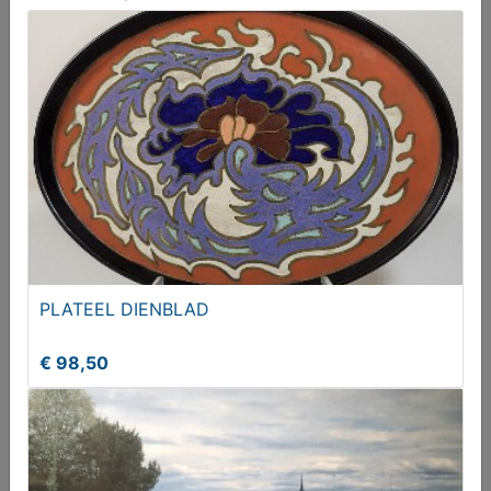
Strijkijzer met opzet
€ 15,00
PLATEEL DIENBLAD
€ 98,50
Zware glazen/kristallen wijnkaraf met stop