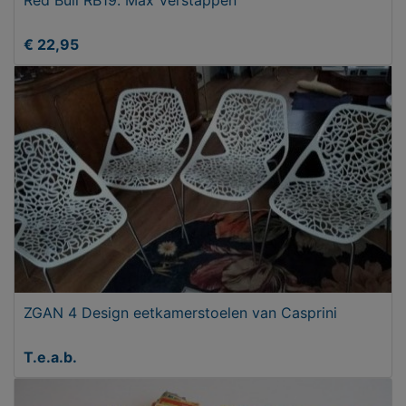
Red Bull RB19. Max Verstappen
€ 22,95
ZGAN 4 Design eetkamerstoelen van Casprini
T.e.a.b.