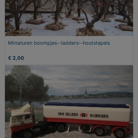
Miniaturen boompjes--ladders--houtstapels
€ 2,00