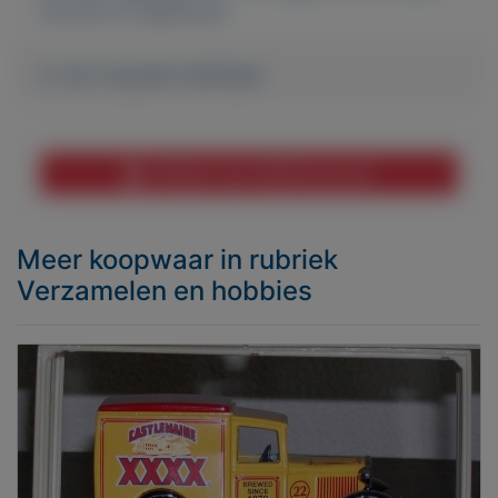
account te registreren.
Er zijn nog geen biedingen
Melden aan MijnKoopwaar
Meer koopwaar
in rubriek
Verzamelen en hobbies