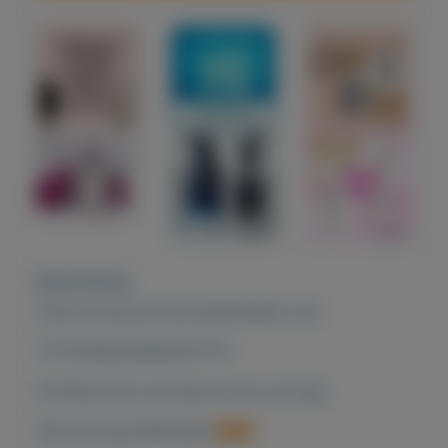
Beschrijving
Zoek jij nog een leuk geschenkje voor
♡♡♡MOEDERDAG♡♡♡
Profiteer dan van deze promo en krijg
50% korting PARFUMS 😍😍