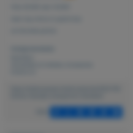
‼Van 28.50€ naar 14.25€‼
waar nog vind je zo goed koop
uw favoriete parfum
Overige kenmerken
Rubrieken:
Verzamelen en hobbies
,
Accessoires
Externe url:
https://mijnkoopwaar.nl/a/Accessoires/3525-FM-
Parfum-Hanneke-wwwparfum-hannekenl
Delen