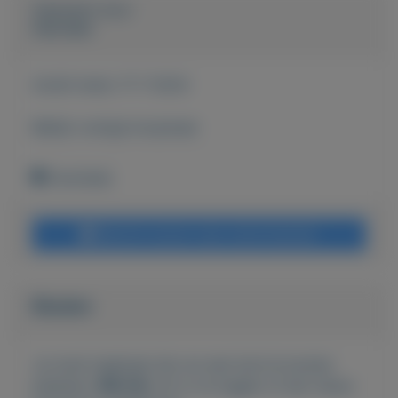
Geplaatst door
Hanneke
Actief sinds:
17-7-2024
Bekijk overige koopwaar
Enschede
Bericht sturen naar adverteerder
Bieden
Je moet ingelogd zijn om een bod te kunnen
plaatsen.
Klik hier
om in te loggen of een nieuw