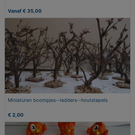
Vanaf € 35,00
Miniaturen boompjes--ladders--houtstapels
€ 2,00