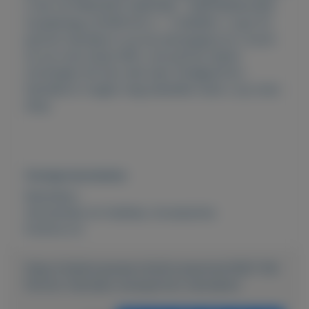
U NU 20 PROCENT KORTING - KORTINGSCODE
moederdag LEVERTIJD 2 - 3 DAGEN. u typt fm
parfum hanneke in op de startpagina en u komt
uit op onze shop! Wilt u de parfum lijsten
ontvangen dit kan mail naar info@parfum-
hanneke.nl vragen mag bestellen doet u op onze
shop
Overige kenmerken
Rubrieken:
Verzamelen en hobbies
,
Accessoires
Externe url:
https://mijnkoopwaar.nl/a/Accessoires/3567-FM-
Parfum-Hanneke-wwwparfum-hannekenl