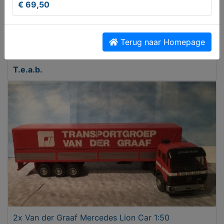
€ 69,50
Terug naar Homepage
2 verschillende tafelkleden om te borduren.
T.e.a.b.
2x Van der Graaf Mercedes Lion Car 1:50