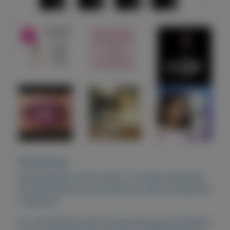
Beschrijving
MOEDERDAG ACTIE SHOP 2 COLOR LIPSTICKS
EN ONTVANG DE 3de GRTATIS VAN FM PARFUM
HANNEKE.
BIJ UW BESTELLING IVM moederdag ONTVANGT