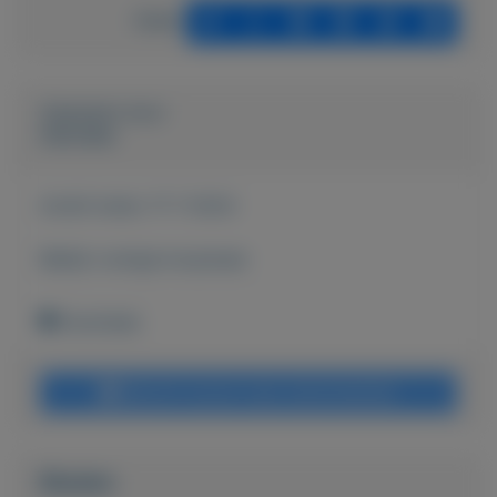
Delen
Geplaatst door
Hanneke
Actief sinds:
17-7-2024
Bekijk overige koopwaar
Enschede
Bericht sturen naar adverteerder
Bieden