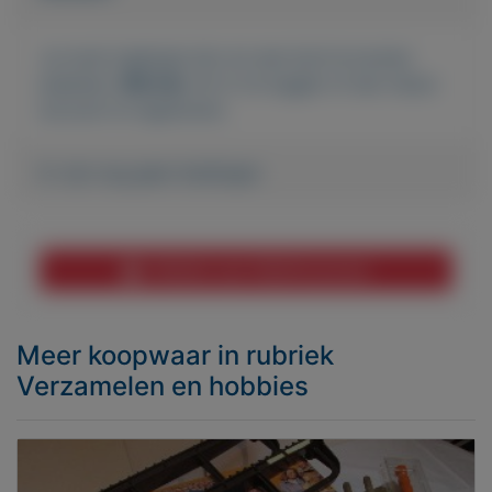
Je moet ingelogd zijn om een bod te kunnen
plaatsen.
Klik hier
om in te loggen of een nieuw
account te registreren.
Er zijn nog geen biedingen
Melden aan MijnKoopwaar
Meer koopwaar
in rubriek
Verzamelen en hobbies