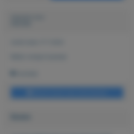
Geplaatst door
Hanneke
Actief sinds:
17-7-2024
Bekijk overige koopwaar
Enschede
Bericht sturen naar adverteerder
Bieden