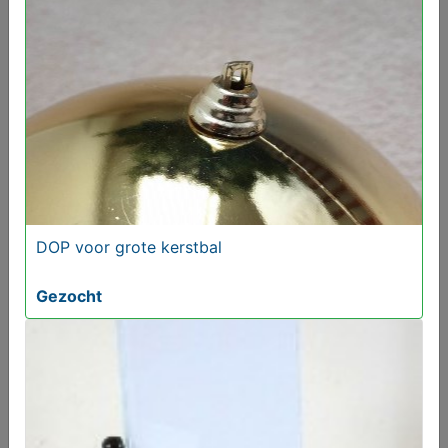
6x Dubbeldekker, Trolly, voertuigen collectors
verzameling
€ 160,00
DOP voor grote kerstbal
Gezocht
PORSELEINEN BEELDJE MEEUWEN
€ 55,00