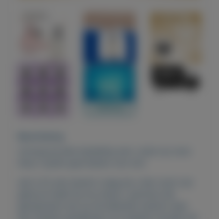
Beschrijving
ontvang bij elke bestelling wat u doet op onze
shop 3 gratis geurtesters van ons!
wat is fm een terecht vraag als u hier nooit van
gehoord heeft bij ons shopt u parfums die
geinspireerd zijn op de bekende merken maar
dan stukken goedkoper op trustpilot worden wij