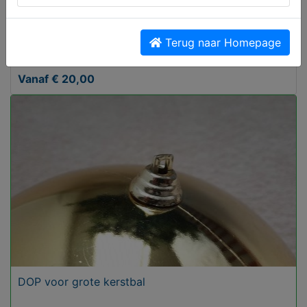
Amstel Oprichters Vaasjes 25c
Terug naar Homepage
Vanaf € 20,00
DOP voor grote kerstbal