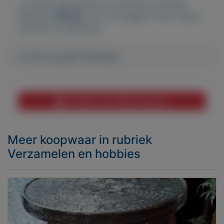
Je moet ingelogd zijn om een bod te kunnen
plaatsen.
Klik hier
om in te loggen of een nieuw
account te registreren.
Er zijn nog geen biedingen
Melden aan MijnKoopwaar
Meer koopwaar
in rubriek
Verzamelen en hobbies