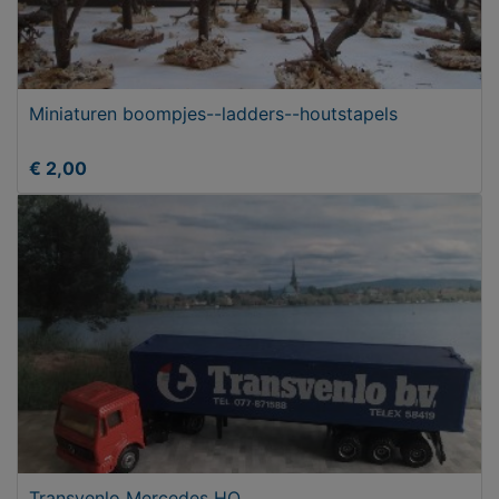
Miniaturen boompjes--ladders--houtstapels
€ 2,00
Transvenlo Mercedes HO