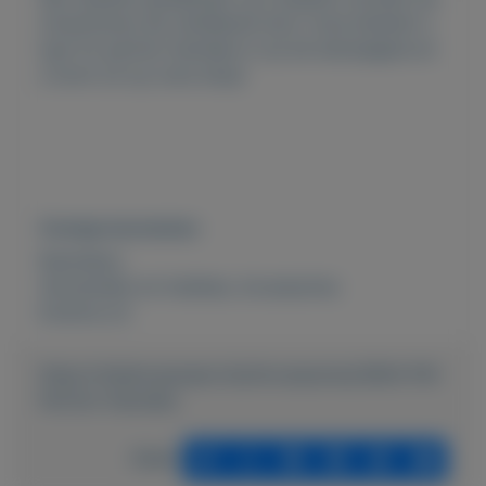
omschreven als uitstekend door onze klanten! u
typt fm parfum hanneke in op de startpagina en
u komt uit op onze shop!
Overige kenmerken
Rubrieken:
Verzamelen en hobbies
,
Accessoires
Externe url:
https://mijnkoopwaar.nl/a/Accessoires/3604-FM-
Parfum-Hanneke
Delen