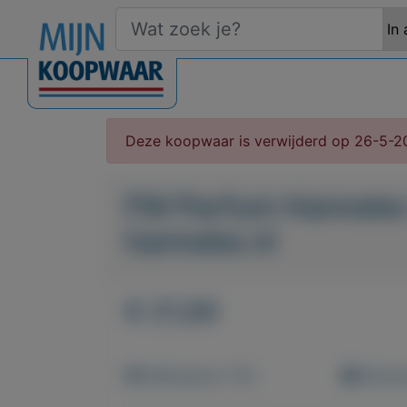
Deze koopwaar is verwijderd op 26-5-2
FM Parfum Hanneke
hanneke.nl
€ 21,00
Weergaven: 50x
Bewaar