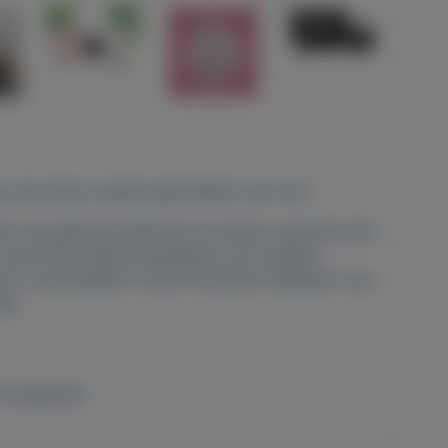
p onze shop 3 gratis geurtesters van ons!
ooit van gehoord heeft bij ons shopt u parfums die
 maar dan stukken goedkoper op trustpilot
or onze klanten! u typt fm parfum hanneke in op
op!
Accessoires