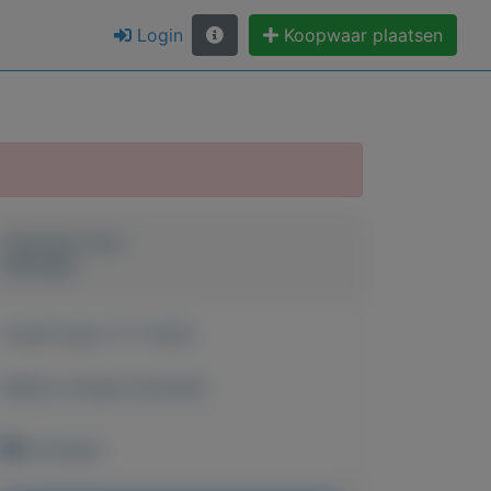
Login
Koopwaar plaatsen
Geplaatst door
Hanneke
Actief sinds:
17-7-2024
Bekijk overige koopwaar
Enschede