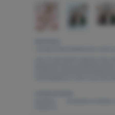
Beschrijving
ontvang bij elke bestelling wat u doet o
wat is fm een terecht vraag als u hier n
geinspireerd zijn op de bekende merken
worden wij omschreven als uitstekend do
de startpagina en u komt uit op onze sh
Overige kenmerken
Rubrieken:
Verzamelen en hobbies
,
Externe url: