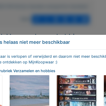
s/3631-FM-Parfum-Hanneke-wwwparfum-hannekenl
Delen
iek Verzamelen en hobbies
s helaas niet meer beschikbaar
r is verlopen of verwijderd en daarom niet meer beschikb
te ontdekken op MijnKoopwaar :)
 rubriek Verzamelen en hobbies