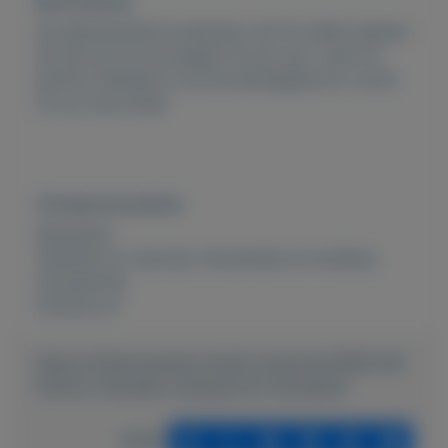
Beschrijving
De allernieuwste producten van fm willen shopen
dit kan bij ons op pagina 16 op=op! u typt fm
parfum hanneke in op de startpagina en u komt
uit op onze shop!
Overige kenmerken
Rubrieken:
Vakantie en vrije tijd
,
Verzamelen en hobbies
,
Accessoires
Externe url:
https://mijnkoopwaar.nl/a/Accessoires/3638-FM-
Parfum-Hanneke-wwwparfum-hannekenl
Delen