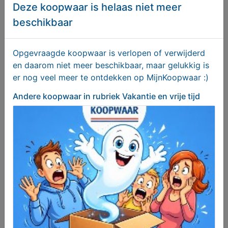
Deze koopwaar is helaas niet meer
Brompton Vouwfietsen Gezocht met of zonder
beschikbaar
Rohloff Naaf
Gezocht
Opgevraagde koopwaar is verlopen of verwijderd
en daarom niet meer beschikbaar, maar gelukkig is
er nog veel meer te ontdekken op MijnKoopwaar :)
Andere koopwaar
in rubriek Vakantie en vrije tijd
Dobbelsteen bekers
€ 15,00