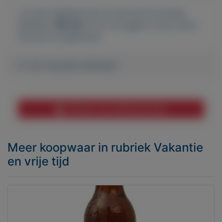
Je moet ingelogd zijn om een bod te kunnen
plaatsen.
Klik hier
om in te loggen of een nieuw
account te registreren.
Er zijn nog geen biedingen
Melden aan MijnKoopwaar
Meer koopwaar
in rubriek Vakantie
en vrije tijd