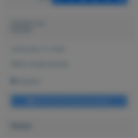
Geplaatst door
Hanneke
Actief sinds:
17-7-2024
Bekijk overige koopwaar
Onbekend
Bericht sturen naar adverteerder
Bieden