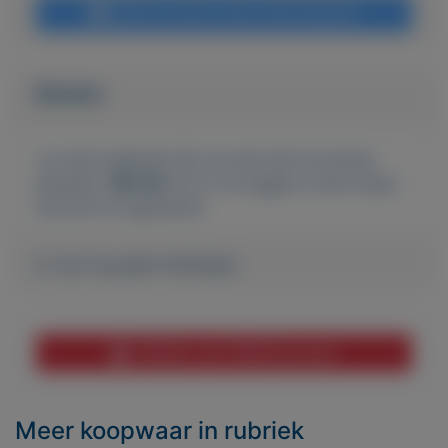
Bericht sturen naar adverteerder
Bieden
Je moet ingelogd zijn om een bod te kunnen
plaatsen.
Klik hier
om in te loggen of een nieuw
account te registreren.
Er zijn nog geen biedingen
Melden aan MijnKoopwaar
Meer koopwaar
in rubriek