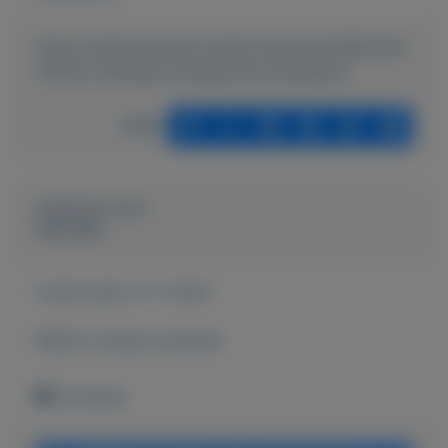
https://mijnkoopwaar.nl/a/Accessoires/3639-FM-
Parfum-Hanneke-wwwparfum-hannekenl
Delen
Geplaatst door
Hanneke
Actief sinds:
17-7-2024
Bekijk overige koopwaar
Enschede