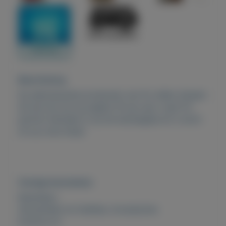
Beschrijving
De allernieuwste producten van fm willen shopen
dit kan bij ons op pagina 16 op=op! u typt fm
parfum hanneke in op de startpagina en u komt
uit op onze shop!
Overige kenmerken
Rubrieken:
Verzamelen en hobbies
,
Accessoires
Externe url: