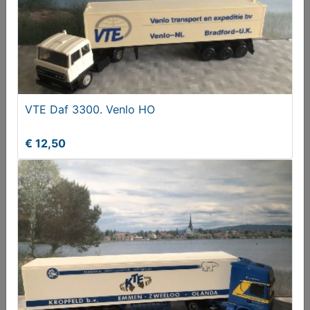
€ 275,00
VTE Daf 3300. Venlo HO
€ 12,50
Pop - Figuur Fantasy Elf
€ 150,00