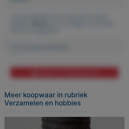
Je moet ingelogd zijn om een bod te kunnen
plaatsen.
Klik hier
om in te loggen of een nieuw
account te registreren.
Er zijn nog geen biedingen
Melden aan MijnKoopwaar
Meer koopwaar
in rubriek
Verzamelen en hobbies