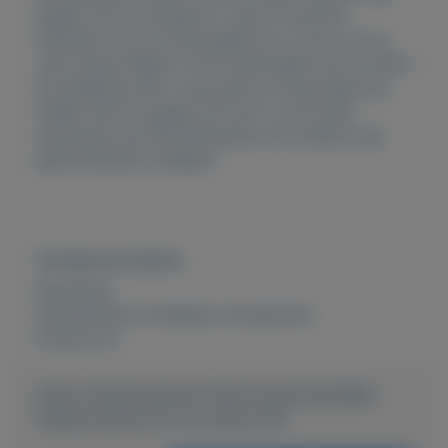
pagina 44 en trustpilot! u typt fm parfum
hanneke in op de startpagina en u komt uit op
onze shop! Pagina 3 kunt aanmelden als vip klant
dit betekend dat u nog meer korting krijgt dus
twijfel niet! En pagina 43 kunt u zich laten
inschrijven als FM distributeur wij zoeken nog
gemotiveerde collega's!
Overige kenmerken
Rubrieken:
Verzamelen en hobbies
,
Accessoires
Externe url:
https://mijnkoopwaar.nl/a/Accessoires/3699-
Haarproducten-fm-nu-maar-2147