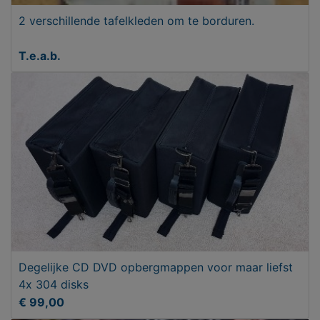
2 verschillende tafelkleden om te borduren.
T.e.a.b.
Degelijke CD DVD opbergmappen voor maar liefst
4x 304 disks
€ 99,00