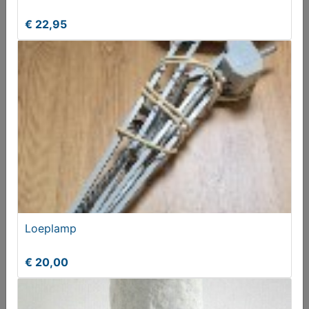
T.e.a.b.
€ 22,95
Laat je niet haasten of bang maken!
Loeplamp
Aangeboden
€ 20,00