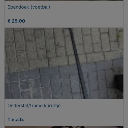
Spandoek (voetbal)
€ 25,00
Onderstel/frame karretje
T.e.a.b.