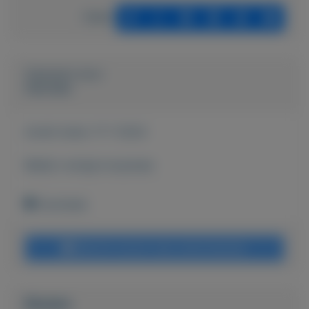
Delen
Geplaatst door
Hanneke
Actief sinds:
17-7-2024
Bekijk overige koopwaar
Enschede
Bericht sturen naar adverteerder
Bieden