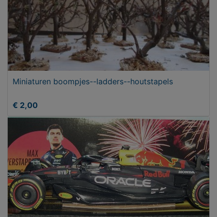
Miniaturen boompjes--ladders--houtstapels
€ 2,00