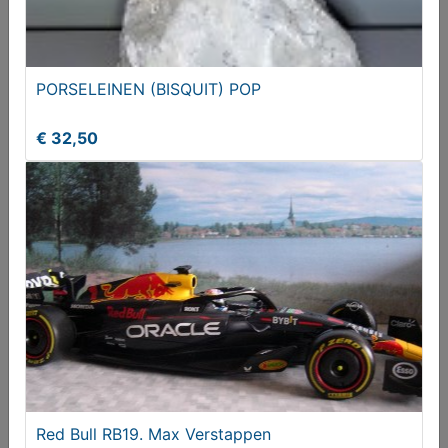
Boek (oorlogen)
PORSELEINEN (BISQUIT) POP
€ 30,00
€ 32,50
Boerenbont diverse
Red Bull RB19. Max Verstappen