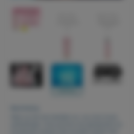
Beschrijving
Wees op tijd met bestellen op =op onze mooie
aanbiedingen. Onze parfums zijn geinspireerd op
de bekende merken! Veel tevreden klanten lees