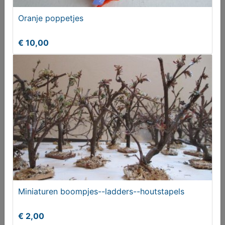
€ 20,00
Oranje poppetjes
€ 10,00
Partijtje koperwerk
€ 25,00
Miniaturen boompjes--ladders--houtstapels
€ 2,00