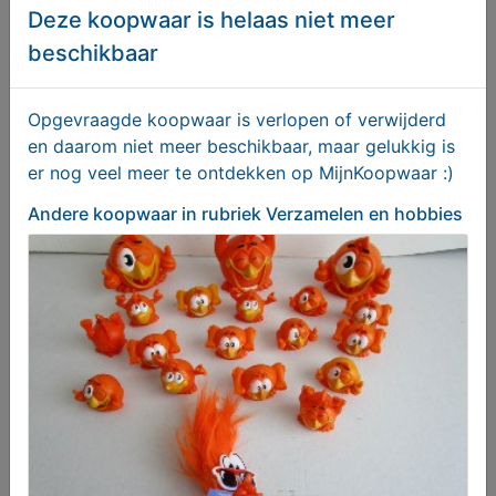
Deze koopwaar is helaas niet meer
beschikbaar
ThunderDome T-shirt Polo
€ 50,00
Opgevraagde koopwaar is verlopen of verwijderd
en daarom niet meer beschikbaar, maar gelukkig is
er nog veel meer te ontdekken op MijnKoopwaar :)
Andere koopwaar
in rubriek Verzamelen en hobbies
Loeplamp