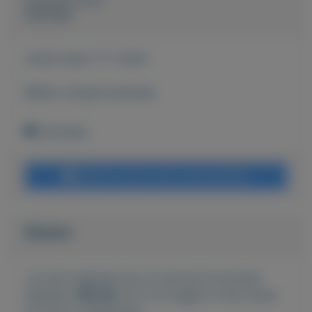
Geplaatst door
Hanneke
Actief sinds:
17-7-2024
Bekijk overige koopwaar
Enschede
Bericht sturen naar adverteerder
Bieden
Je moet ingelogd zijn om een bod te kunnen
plaatsen.
Klik hier
om in te loggen of een nieuw
account te registreren.