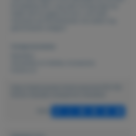
dit betekend dat u nog meer korting krijgt dus
twijfel niet! En pagina 43 kunt u zich laten
inschrijven als FM distributeur wij zoeken nog
gemotiveerde collega's!
Overige kenmerken
Rubrieken:
Verzamelen en hobbies
,
Accessoires
Externe url:
https://mijnkoopwaar.nl/a/Accessoires/3701-FM-
Parfum-Hanneke-wwwparfum-hannekenl
Delen