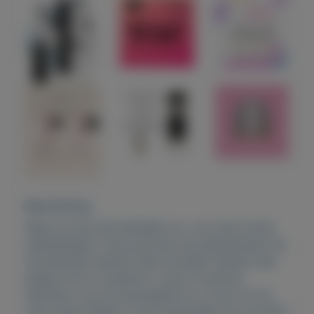
Beschrijving
Wees op tijd met bestellen op =op onze mooie
aanbiedingen. Onze parfums zijn geinspireerd op
de bekende merken! Veel tevreden klanten lees
pagina 44 en trustpilot! u typt fm parfum
hanneke in op de startpagina en u komt uit op
onze shop! Pagina 3 kunt aanmelden als vip klant