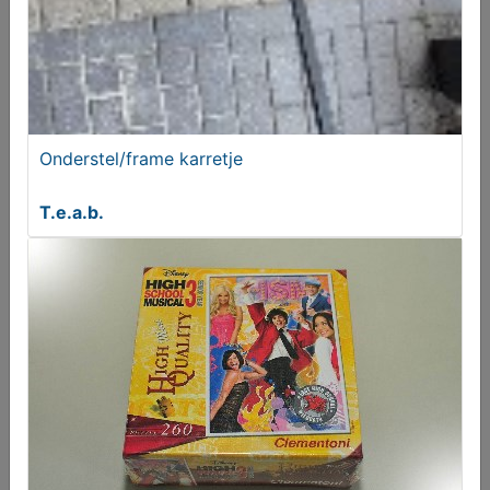
Onderstel/frame karretje
T.e.a.b.
Olie lampjes
€ 55,00