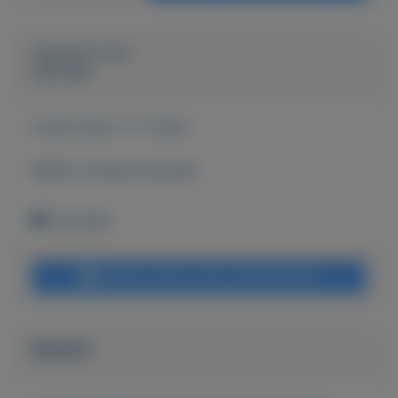
Geplaatst door
Hanneke
Actief sinds:
17-7-2024
Bekijk overige koopwaar
Enschede
Bericht sturen naar adverteerder
Bieden