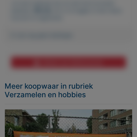
Je moet ingelogd zijn om een bod te kunnen
plaatsen.
Klik hier
om in te loggen of een nieuw
account te registreren.
Er zijn nog geen biedingen
Melden aan MijnKoopwaar
Meer koopwaar
in rubriek
Verzamelen en hobbies