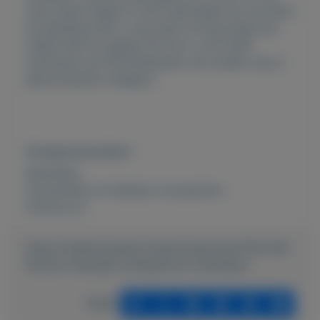
onze shop! Pagina 3 kunt aanmelden als vip klant
dit betekend dat u nog meer korting krijgt dus
twijfel niet! En pagina 43 kunt u zich laten
inschrijven als FM distributeur wij zoeken nog 3
gemotiveerde collega's!
Overige kenmerken
Rubrieken:
Verzamelen en hobbies
,
Accessoires
Externe url:
https://mijnkoopwaar.nl/a/Accessoires/3734-FM-
Parfum-Hanneke-wwwparfum-hannekenl
Delen