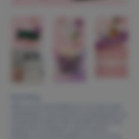
Beschrijving
Wees op tijd met bestellen op =op onze mooie
aanbiedingen. Onze parfums zijn geinspireerd op
de bekende merken! Veel tevreden klanten lees
pagina 44 en trustpilot! u typt fm parfum
hanneke in op de startpagina en u komt uit op