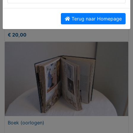
Terug naar Homepage
Gereedschap (oud)
€ 20,00
Boek (oorlogen)