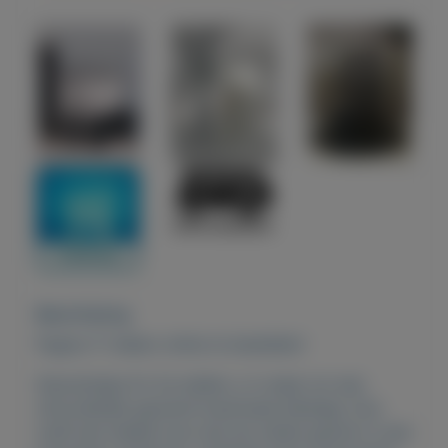
Beschrijving
Pagina 17 alleen online te bestellen!
Geurstokjes fm Ze stellen u in staat om een
uitzonderlijk geurend huisritueel elkedag. Gun
uzelf een beetje luxe met de unieke geuren in een