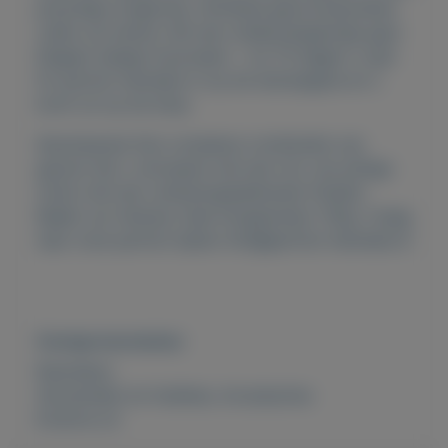
prachtige omgeving. Verfijnde geurcomposities
vullen uw kamer met een unieke,langdurige geur
Elegant design Duurzaam – tot 70 dagen u typt
fm parfum hanneke in op de startpagina en u
komt uit op de shop
Geurkaarsen Een complexe combinatie van
geuren die u verrassen met een mix van pittige
noten met een verbazingwekkende frisheid.
Maakt uw interieur heel intrigerendur 150g. Vraag
naar onze parfum lijsten info@parfum-hanneke.nl
Overige kenmerken
Rubrieken:
Verzamelen en hobbies
,
Accessoires
Externe url: