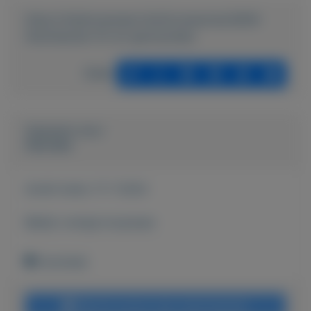
https://mijnkoopwaar.nl/a/Accessoires/3839-
Geurkaarsen-fm-en-geursyokjes
Delen
Geplaatst door
Hanneke
Actief sinds:
17-7-2024
Bekijk overige koopwaar
Enschede
Bericht sturen naar adverteerder