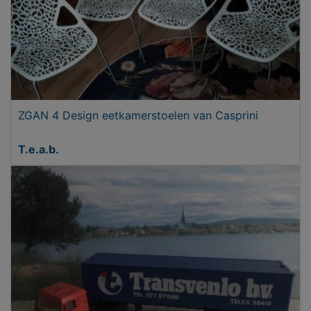
ZGAN 4 Design eetkamerstoelen van Casprini
T.e.a.b.