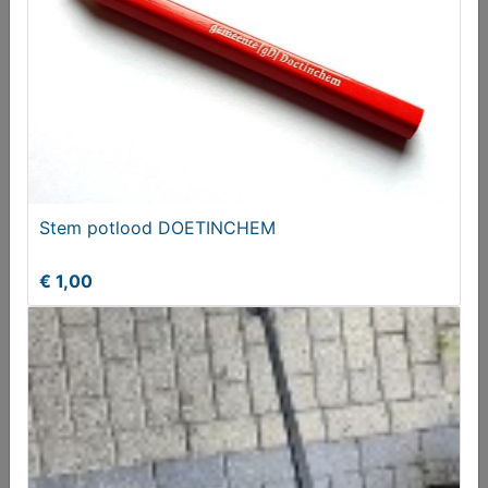
2x van der Graaf Mercedes Lion Car 1:50
Vanaf € 65,00
Stem potlood DOETINCHEM
€ 1,00
Laat je niet haasten of bang maken!
Aangeboden