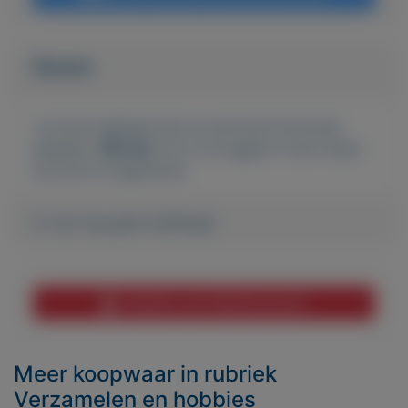
Bieden
Je moet ingelogd zijn om een bod te kunnen
plaatsen.
Klik hier
om in te loggen of een nieuw
account te registreren.
Er zijn nog geen biedingen
Melden aan MijnKoopwaar
Meer koopwaar
in rubriek
Verzamelen en hobbies