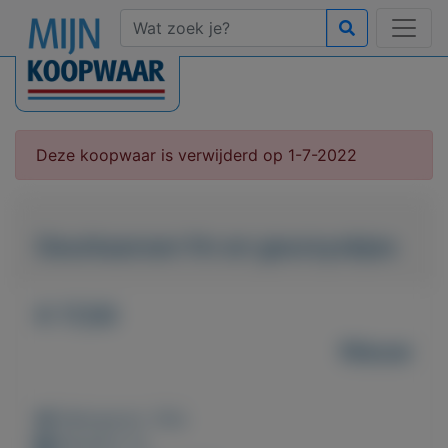
Deze koopwaar is verwijderd op 1-7-2022
Geurkaarsen fm en geursyokjes
€ 17,00
Nieuw
Weergaven: 100x
Bewaard: 0x