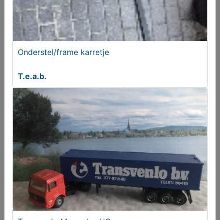
Onderstel/frame karretje
T.e.a.b.
VTE Daf 3300. Venlo HO
€ 12,50