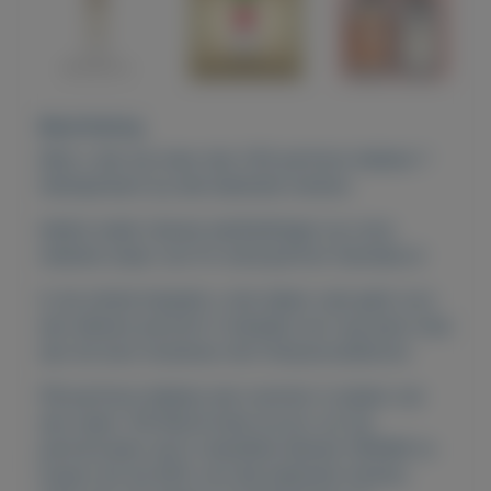
Beschrijving
Wist u dat wij meer dan 230 parfums hebben ?
Geïnspireerd op alle bekende merken.
Iedere week nieuwe aanbiedingen op onze
website staan van fm www.parfum-hanneke.nl
In de winkel betaald u niet alleen veel geld voor
een lekkere parfum! U betaald ook nog eens mee
aan de dure reclames met Hollywoodsterren.
FM parfums hebben een nummer in plaats van
een naam. FM World kiest ervoor om de
parfumvaten wel in dezelfde fabriek (DROM) te
kopen net als 80% van alle bekende merken,