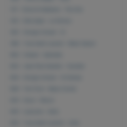
147 - Dolce & Gabbana - The One
352 - Ellie Saab - Le Parfum
362 - Giorgio Armani - Si
366 - Yves Saint Laurent - Black Opium
800 - Chanel - Gabrielle
803 - Jean Paul Gaultier - Scandal
804 - Giorgio Armani - Si Intense
809 - Tom Ford - Black Orchid
833 - Gucci - Bloom
835 - Lancome - Idole
843 - Yves Saint Laurent - Libre