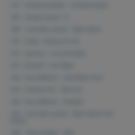
237 - Christina Aquilera - Christina Aquiler
362 - Giorgio Armani - Si
366 - Yves Saint Laurent - Black Opium
372 - Creed - Aventus for Her
413 - Lancome - La Vie Est Belle
419 - Davidoff - Cool Water
426 - Paco Rabanne - Lady Million Prive
432 - Christian Dior - Miss Dior
436 - Paco Rabanne - Olympea
442 - Yves Saint Laurent - Black Opium Pure
Illusion
489 - Thierry Mugler - Alien