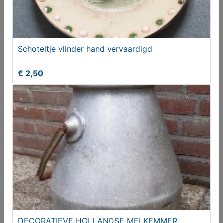
Schoteltje vlinder hand vervaardigd
Zware glazen/kristallen wijnkaraf met stop
€ 2,50
€ 69,50
DECORATIEVE HOLLANDSE MELKEMMER