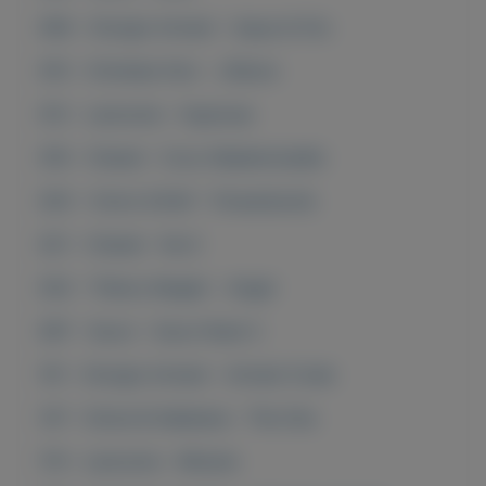
006 - Giorgio Armani - Aqua di Gio
010 - Christian Dior - JÁdore
012 - Lancome - Hypnose
018 - Chanel - Coco Mademoiselle
020 - Victor & Rolf - Flowerbomb
021 - Chanel - No.5
032 - Thierry Mugler - Angel
097 - Gucci - Gucci Rush 2
101 - Giorgio Armani - Armani Code
147 - Dolce & Gabbana - The One
174 - Lancome - Miracle