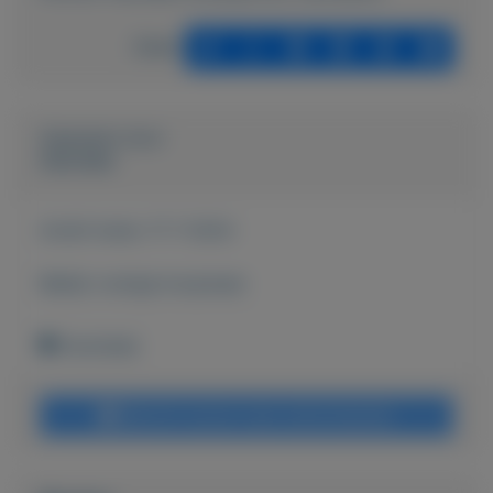
Delen
Geplaatst door
Hanneke
Actief sinds:
17-7-2024
Bekijk overige koopwaar
Enschede
Bericht sturen naar adverteerder