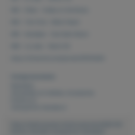
992 - Kilian - Vodka on the Rocks
993 - Tom Ford - Bitter Peach
995 - Kurkdjian - Oud Satin Mood
996 - Le Labo - Neroli 36
shop-nl.fmworld.com/partner/197614293
Overige kenmerken
Rubrieken:
Verzamelen en hobbies
,
Accessoires
Externe url:
www.parfum-hanneke.nl
https://mijnkoopwaar.nl/a/Accessoires/4406-FM-
Parfum-Hanneke-wwwparfum-hannekenl