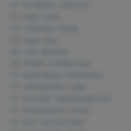
471 - Paco Rabanne - 1 Million Prive
472 - Creed - Aventus
473 - Christian Dior - Sauvage
475 - Chanel - Allure
494 - Joop - Wow Intense
495 - Davidoff - Cool Water Intense
719 - Dolce & Gabbane - The One Intense
720 - Jean Paul Gaultier - Le Beau
721 - Victor & Rolf - Spice Bomb Night Vision
151 - Yves Saint Laurent - L'Homme
152 - Gucci - Gucci Pour Homme