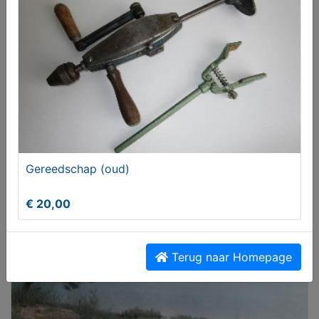
Gereedschap (oud)
Miniaturen boompjes--ladders--houtstapels
€ 20,00
€ 2,00
Terug naar Homepage