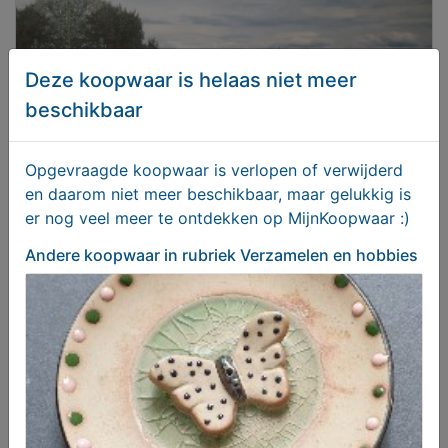
Deze koopwaar is helaas niet meer
beschikbaar
Opgevraagde koopwaar is verlopen of verwijderd
en daarom niet meer beschikbaar, maar gelukkig is
er nog veel meer te ontdekken op MijnKoopwaar :)
Van Gelder Daf F2800 Nijmegen 1:60
Andere koopwaar
in rubriek Verzamelen en hobbies
T.e.a.b.