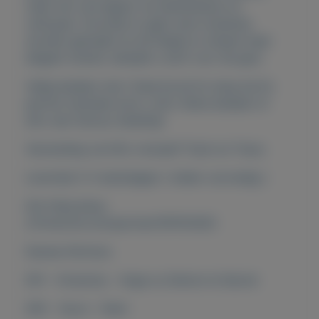
maar het vervolgens via distributeurs te
verkopen. Doordat er geen dure reclames
worden gemaakt en de flesjes er simpel maar
elegant uitzien, betaald u echt voor de geur.
Veilig betalen met I-Deal bij de fm shop bij fm
parfum hanneke kunt u dmv tikkie betalen of
dmv een factuur betaling!
Verzending via DHL inclusief Track en Trace.
Levertijd 2-3 werkdagen ( indien voorradig )
link https:shop-
nl.fmworld.com/partner/197614293
Dames Parfums
001 - Givenchy - Ange ou Demon le Secret
005 - Gucci - Rush