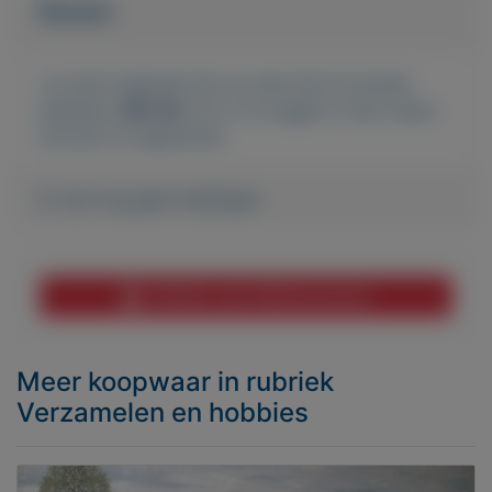
Bieden
Je moet ingelogd zijn om een bod te kunnen
plaatsen.
Klik hier
om in te loggen of een nieuw
account te registreren.
Er zijn nog geen biedingen
Melden aan MijnKoopwaar
Meer koopwaar
in rubriek
Verzamelen en hobbies