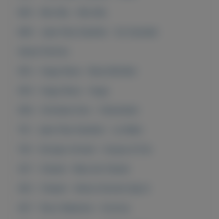
845 - Miu Miu - Miu Miu
846 - Jean Paul Gaultier - So Scandal
Heren Parfum
052 - Hugo Boss - Boss Bottled
054 - Hugo Boss - Hugo
056 - Christian Dior - Fahrenheit
110 - Jean Paul Gaultier - Le Male
134 - Giorgio Armani - Acqua di Gio
327 - Chanel - Blue de Chanel
452 - Chanel - Allure Homme Sport
457 - Paco Rabanne - Invictus