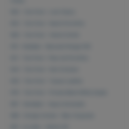
Unisex
900 - Tom Ford - Lost Cherry
903 - Tom Ford - Neroli Portofino
909 - Tom Ford - Velvet Orchid
910 - Kukdjian - Baccarat Rouge 540
921 - Tom Ford - Fleur de Portofino
924 - Tom Ford - Noir Extreme
926 - Tom Ford - Tuscan Leather
978 - Tom Ford - Private Blend White Suede
987 - Kurkdjian - Aqua Universalis
988 - Giorgio Armani - Bleu Turquoise
991 - Le Labo - Vetiver 46