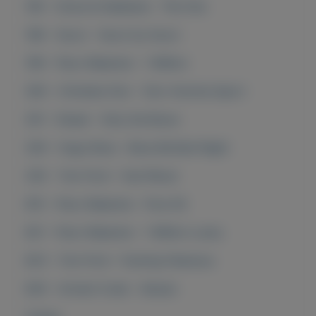
195 - Dolce & Gabbana - The One
198 - Gucci - Gucci by Gucci
199 - Paco Rabanne - 1 Million
300 - Christian Dior - Dior Homme Sport
301 - Diesel - Only the Brave
326 - Hugo Boss - Boss Bottled Night
335 - Tom Ford - Oud Woud
815 - Paco Rabanne - Pure XS
821 - Paco Rabanne - 1 Million Lucky
823 - Tom Ford - Fucking Fabulous
830 - Armani Code - Absulo