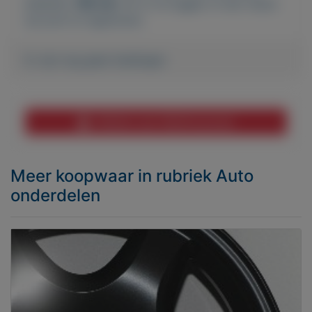
plaatsen.
Klik hier
om in te loggen of een nieuw
account te registreren.
Er zijn nog geen biedingen
Melden aan MijnKoopwaar
Meer koopwaar
in rubriek Auto
onderdelen