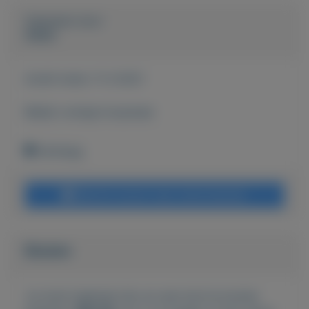
Geplaatst door
Wallie
Actief sinds:
11-3-2021
Bekijk overige koopwaar
Denhaag
Bericht sturen naar adverteerder
Bieden
Je moet ingelogd zijn om een bod te kunnen