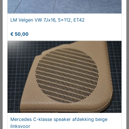
LM Velgen VW 7Jx16, 5x112, ET42
€ 50,00
Mercedes W202 W208 W210 C-klasse
binnenspiegel zwart
€ 59,95
Mercedes C-klasse speaker afdekking beige
linksvoor