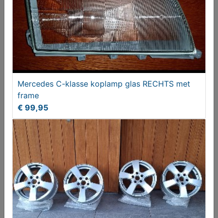
Mercedes C-klasse koplamp glas RECHTS met
frame
€ 99,95
Merecedes C-klasse Valeo knipperlichten
€ 149,00