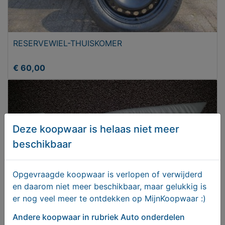
RESERVEWIEL-THUISKOMER
€ 60,00
Deze koopwaar is helaas niet meer
beschikbaar
Opgevraagde koopwaar is verlopen of verwijderd
en daarom niet meer beschikbaar, maar gelukkig is
er nog veel meer te ontdekken op MijnKoopwaar :)
Mercedes C-klasse lederen bekleding
Andere koopwaar
in rubriek Auto onderdelen