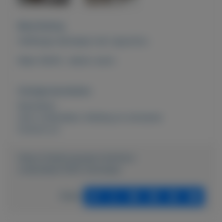
Beschrijving
Halflange damesjas met capuchon.
Maat 38/40 , lekker warm.
Overige kenmerken
Rubrieken:
Auto onderdelen
,
Kleding en schoenen
Externe url:
https://mijnkoopwaar.nl/a/Auto-
onderdelen/1005-Damesjas
Delen