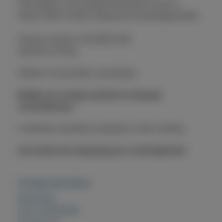
Past alleen in het handschoenenvak van de C-
klasse W202 zonder airbag aan de passagierszijde.
Product nummer: 202 680 04 98
Gewicht: 0.24 kg
Afhalen of verzenden, traceerbaar
Bekijk ons overige aanbod en bespaar
verzendkosten
Combineer meerdere aankopen in één zending
Uw reactie zien wij graag per e-mail tegemoet
Overige kenmerken
Rubrieken:
Auto onderdelen
Externe url: