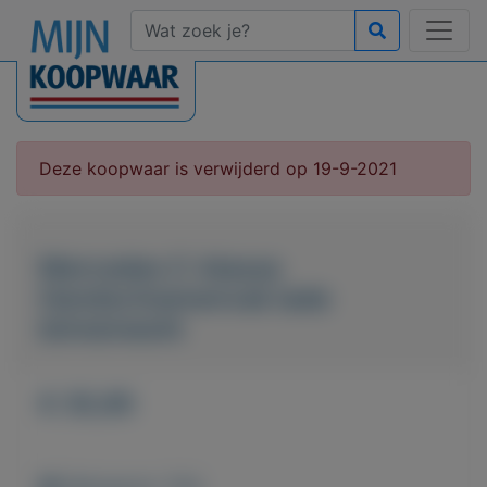
Deze koopwaar is verwijderd op 19-9-2021
Mercedes C-klasse
Handschoenenvak lade
binnenwerk
€ 35,95
Weergaven: 104x