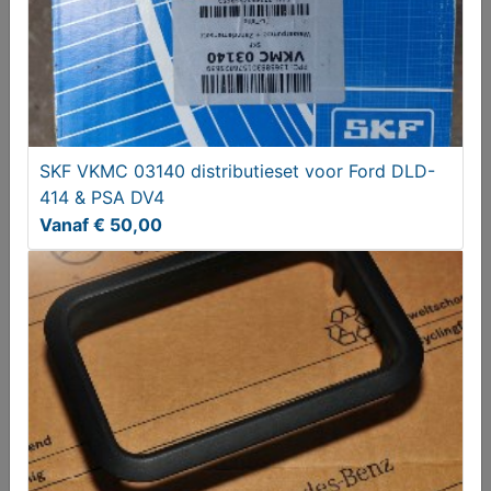
SKF VKMC 03140 distributieset voor Ford DLD-
414 & PSA DV4
VW Golf 4 Master Edition dorpelstrip
Vanaf € 50,00
€ 19,95