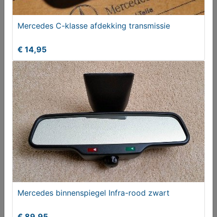
Mercedes C-klasse afdekking transmissie
Velgen Mini 16 inch
€ 14,95
T.e.a.b.
Mercedes binnenspiegel Infra-rood zwart
Robuste universele autoruit zwanenhals
€ 89,95