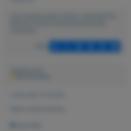
https://mijnkoopwaar.nl/a/Auto-onderdelen/110-
Mercedes-Cklasse-Handschoenenvak-lade-
binnenwerk
Delen
Geplaatst door
BenzParts4You
Actief sinds:
14-10-2020
Bekijk overige koopwaar
Nieuw-Wehl