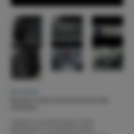
Beschrijving
Mercedes C-klasse Handschoenenvak lade
binnenwerk
Upgrade voor personenwagens zonder
bekerhouders in het handschoenenvak.