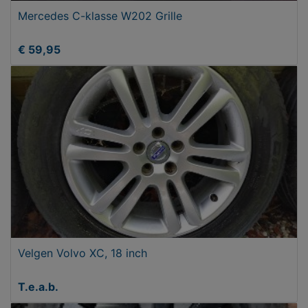
Mercedes C-klasse W202 Grille
€ 59,95
Velgen Volvo XC, 18 inch
T.e.a.b.