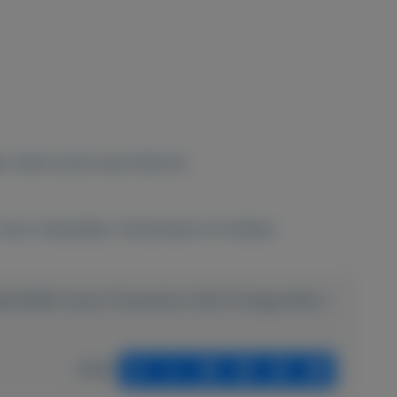
er werkt prima naar behoren
Auto onderdelen
,
Verzamelen en hobbies
elen/6484-Canon-Powershot-A520-Vintage-Retro-
Delen