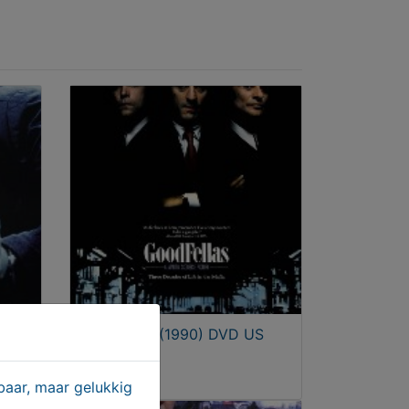
Goodfellas (1990) DVD US
Edition
€ 7,95
aar, maar gelukkig