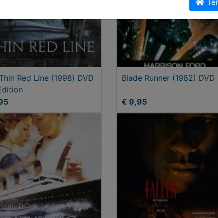
Ter
Thin Red Line (1998) DVD
Blade Runner (1982) DVD
dition
95
€ 9,95