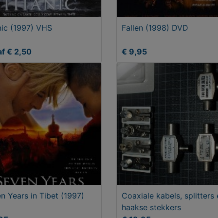
nic (1997) VHS
Fallen (1998) DVD
f € 2,50
€ 9,95
n Years in Tibet (1997)
Coaxiale kabels, splitters
haakse stekkers