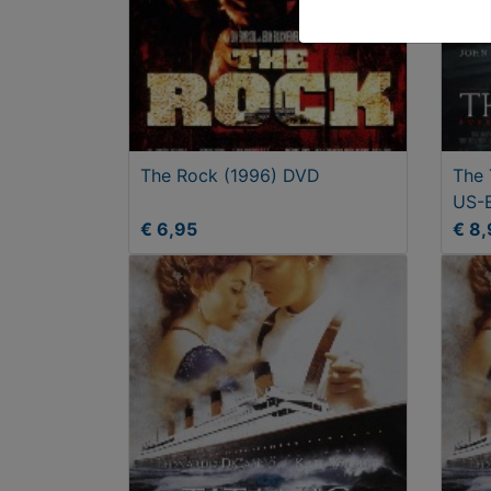
The Rock (1996) DVD
The 
US-E
€ 6,95
€ 8,