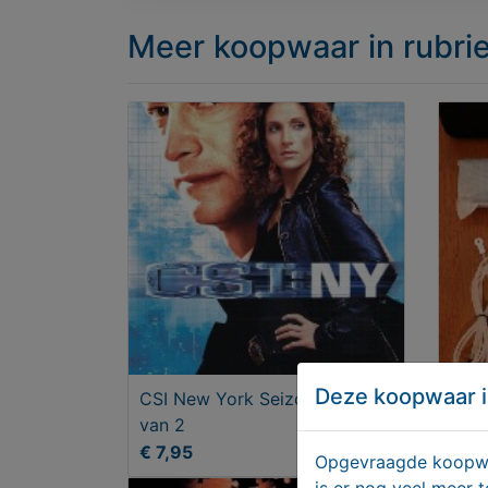
Meer koopwaar
in rubr
Deze koopwaar i
CSI New York Seizoen 2 deel I
Sams
van 2
Z120
€ 7,95
Vana
Opgevraagde koopwaa