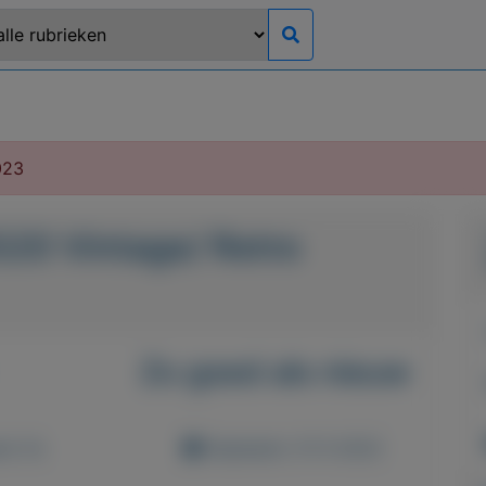
023
20 Vintage/ Retro
Zo goed als nieuw
d: 0x
Geplaatst: 31-5-2023