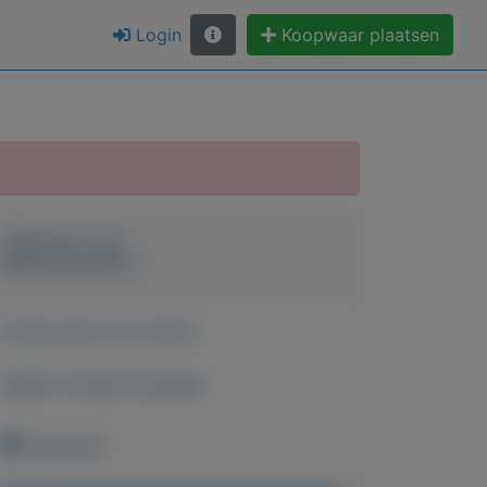
Login
Koopwaar plaatsen
Geplaatst door
RetroGamesVLd
Actief sinds:
31-5-2023
Bekijk overige koopwaar
Onbekend