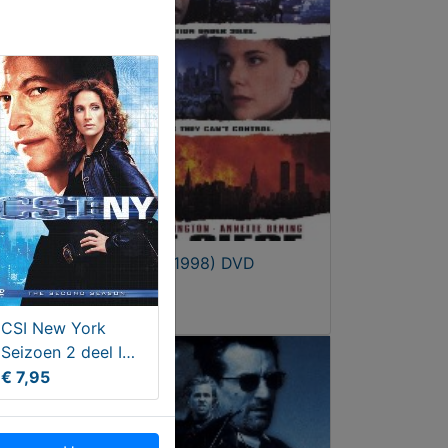
The Siege (1998) DVD
€ 6,95
CSI New York
Seizoen 2 deel I
van 2
€ 7,95