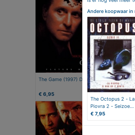
is er nog veel meer 
Andere koopwaar
in
The Game (1997) DVD
Face
€ 6,95
€ 6,
The Octopus 2 - La
Piovra 2 - Seizoen
2
€ 7,95