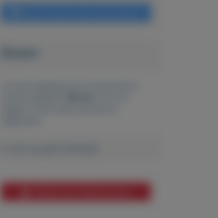
Bericht sturen naar adverteerder
Bieden
Je moet ingelogd zijn om een bod te
kunnen plaatsen.
Klik hier
om in te
loggen of een nieuw account te
registreren.
Er zijn nog geen biedingen
Melden aan MijnKoopwaar