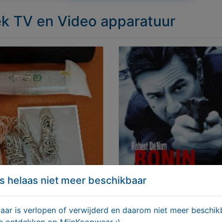
iek TV en Video apparatuur
s helaas niet meer beschikbaar
ung Surround Set HT-
Ronin (1998) DVD
 onderdelen
f € 20,00
€ 8,95
r is verlopen of verwijderd en daarom niet meer beschikb