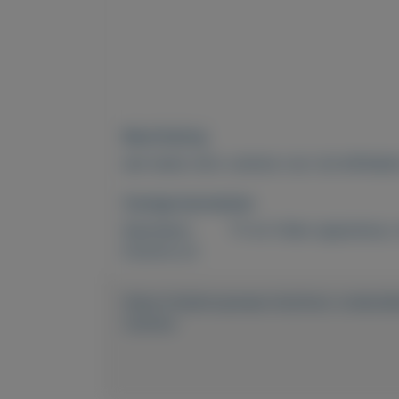
Beschrijving
een leuke retro camera voor de liefhebb
Overige kenmerken
Rubrieken:
TV en Video apparatuur
,
Externe url:
https://mijnkoopwaar.nl/a/Auto-onderd
Camera