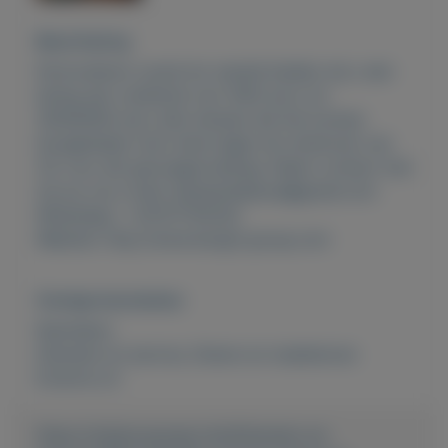
Beschrijving
Particulieren overal ter wereld bieden wij u een
lening aan variërend van 1000 euro tot
35000000 euro alle mensen die het kunnen
terugbetalen met rente tegen de rentevoet van
2% voor elk gevraagd bedrag. Neem contact met
mij op via e-mail: biezbardelaura@gmail.com
WhatsApp: +33757750332
Website: http://www.keogh-group.com
Overige kenmerken
Rubrieken:
Diensten en service
,
Dieren en toebehoren
Externe url:
https://mijnkoopwaar.nl/a/Diensten-en-