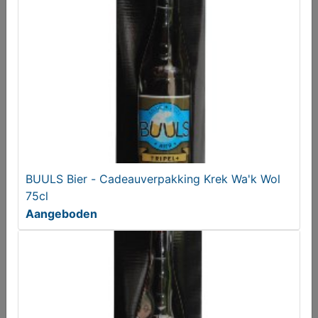
ZZP-er in dier- en groensector.
Gezocht
BUULS Bier - Cadeauverpakking Krek Wa'k Wol
75cl
Aangeboden