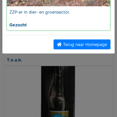
ZZP-er in dier- en groensector.
Gezocht
Terug naar Homepage
De Website winkel
T.e.a.b.