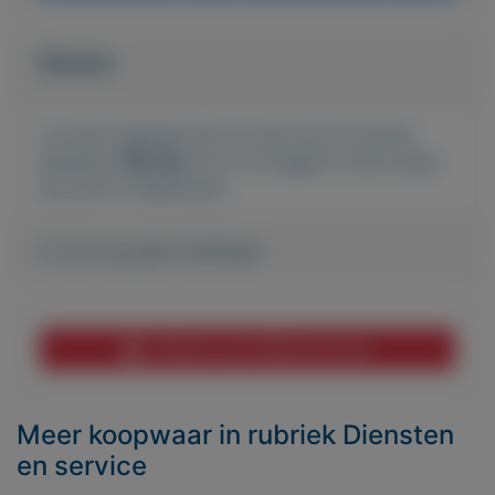
Bieden
Je moet ingelogd zijn om een bod te kunnen
plaatsen.
Klik hier
om in te loggen of een nieuw
account te registreren.
Er zijn nog geen biedingen
Melden aan MijnKoopwaar
Meer koopwaar
in rubriek Diensten
en service