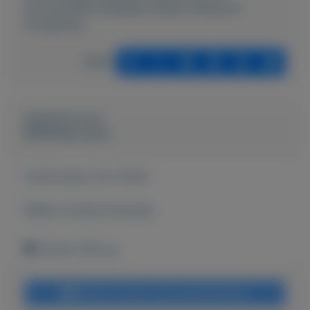
service/4483-Zakelijke-kansen-lening-en-
investering
Delen
Geplaatst door
Biezbarde Laura
Actief sinds:
22-2-2022
Bekijk overige koopwaar
utrecht 1016 cg
Bericht sturen naar adverteerder