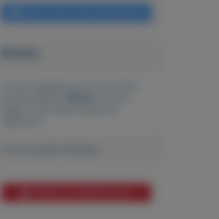
Bericht sturen naar adverteerder
Bieden
Je moet ingelogd zijn om een bod te
kunnen plaatsen.
Klik hier
om in te
loggen of een nieuw account te
registreren.
Er zijn nog geen biedingen
Melden aan MijnKoopwaar