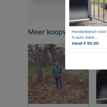
https://mijnkoopwaar.nl/a/Dieren-en-t
Meer koopwaar
in rubr
Hondenbench voor
in auto merk
Tectake.
Vanaf € 90,00