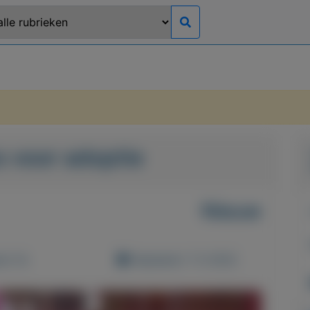
 voor adoptie
Nieuw
d: 0x
Geplaatst: 7-2-2022