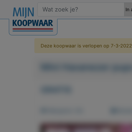
Deze koopwaar is verlopen op 7-3-2022
Mini Havanezer pups
GRATIS
Weergaven: 34x
Bewaar