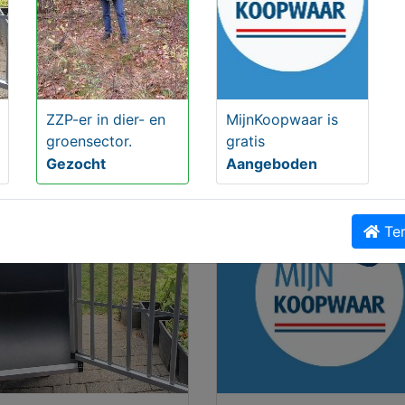
oebehoren/2959-Mini-Havanezer-pups-voor-adoptie
Delen
iek Dieren en toebehoren
ZZP-er in dier- en
MijnKoopwaar is
groensector.
gratis
Gezocht
Aangeboden
Ter