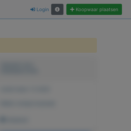
Login
Koopwaar plaatsen
Geplaatst door
Anastasia Curtis
Actief sinds:
7-2-2022
Bekijk overige koopwaar
Onbekend