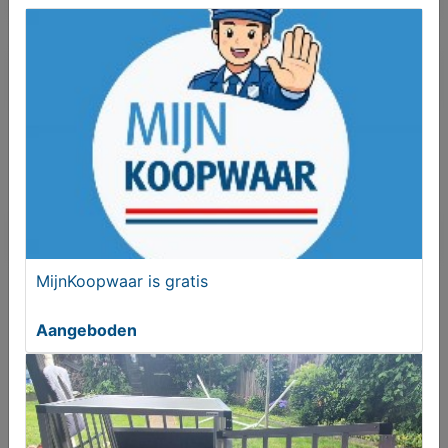
Bieden
Je moet ingelogd zijn om een bod te kunnen
plaatsen.
Klik hier
om in te loggen of een nieuw
account te registreren.
Er zijn nog geen biedingen
MijnKoopwaar is gratis
Aangeboden
Melden aan MijnKoopwaar
Meer koopwaar
in rubriek Dieren en
toebehoren