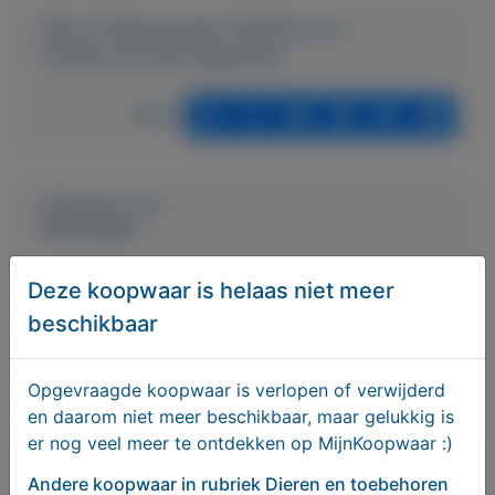
https://mijnkoopwaar.nl/a/Dieren-en-
toebehoren/3342-Wagonette
Delen
Geplaatst door
AntoniusM
Deze koopwaar is helaas niet meer
Actief sinds:
23-3-2022
beschikbaar
Bekijk overige koopwaar
Opgevraagde koopwaar is verlopen of verwijderd
Onbekend
en daarom niet meer beschikbaar, maar gelukkig is
er nog veel meer te ontdekken op MijnKoopwaar :)
Andere koopwaar
in rubriek Dieren en toebehoren
Bericht sturen naar adverteerder