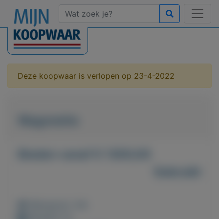
Deze koopwaar is verlopen op 23-4-2022
Wagonette
Bieden vanaf € 1300,00
Gebruikt
Weergaven: 44x
Bewaard: 0x