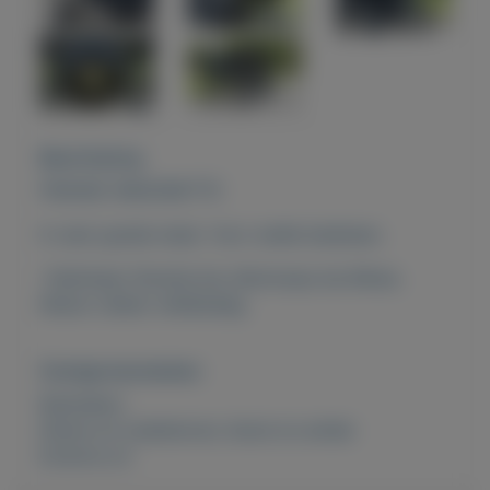
Beschrijving
FRANSE WAGONETTE
In zeer goede staat. Voor snelle beslisser..
-Fabrikaat: RondotJne, Montceau les Mines.
Nieuw rubber wielbeslag.
Overige kenmerken
Rubrieken:
Dieren en toebehoren
,
Kunst en antiek
Externe url: