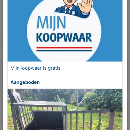
Je moet ingelogd zijn om een bod te kunnen
plaatsen.
Klik hier
om in te loggen of een nieuw
account te registreren.
Er zijn nog geen biedingen
MijnKoopwaar is gratis
Melden aan MijnKoopwaar
Aangeboden
Meer koopwaar
in rubriek Dieren en
toebehoren