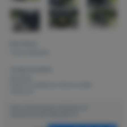
Beschrijving
Franse wagonette.
Overige kenmerken
Rubrieken:
Dieren en toebehoren
,
Kunst en antiek
Externe url:
https://mijnkoopwaar.nl/a/Dieren-en-
toebehoren/3343-WAGONETTE