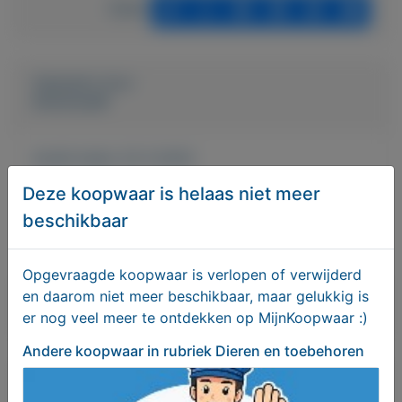
Delen
Geplaatst door
AntoniusM
Actief sinds:
23-3-2022
Deze koopwaar is helaas niet meer
Bekijk overige koopwaar
beschikbaar
Onbekend
Opgevraagde koopwaar is verlopen of verwijderd
en daarom niet meer beschikbaar, maar gelukkig is
Bericht sturen naar adverteerder
er nog veel meer te ontdekken op MijnKoopwaar :)
Andere koopwaar
in rubriek Dieren en toebehoren
Bieden