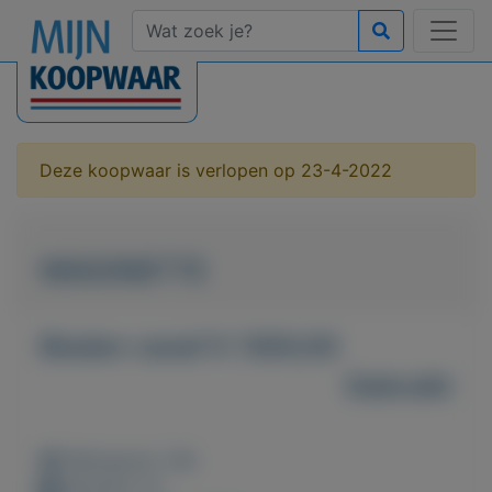
Deze koopwaar is verlopen op 23-4-2022
WAGONETTE
Bieden vanaf € 1300,00
Gebruikt
Weergaven: 36x
Bewaard: 0x