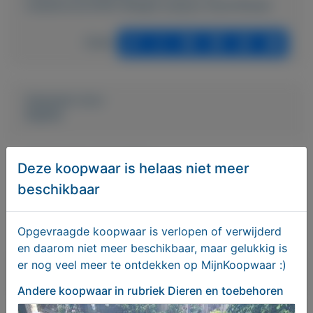
toebehoren/5940-Beagle-puppys-beschikbaar
Delen
Geplaatst door
Sophie
Actief sinds:
16-3-2023
Deze koopwaar is helaas niet meer
beschikbaar
Bekijk overige koopwaar
Opgevraagde koopwaar is verlopen of verwijderd
Bekgie
en daarom niet meer beschikbaar, maar gelukkig is
er nog veel meer te ontdekken op MijnKoopwaar :)
Bericht sturen naar adverteerder
Andere koopwaar
in rubriek Dieren en toebehoren