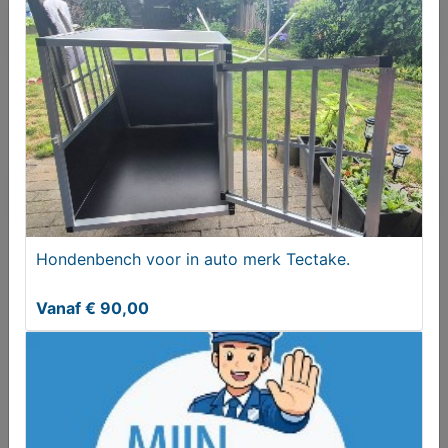
Bieden
Je moet ingelogd zijn om een bod te kunnen
plaatsen.
Klik hier
om in te loggen of een nieuw
account te registreren.
Er zijn nog geen biedingen
Hondenbench voor in auto merk Tectake.
Melden aan MijnKoopwaar
Vanaf € 90,00
Meer koopwaar
in rubriek Dieren en
toebehoren