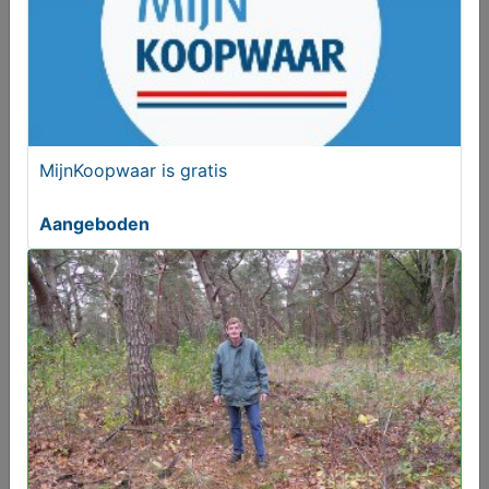
MijnKoopwaar is gratis
Aangeboden
Hondenbench voor in auto merk Tectake.
Vanaf € 90,00