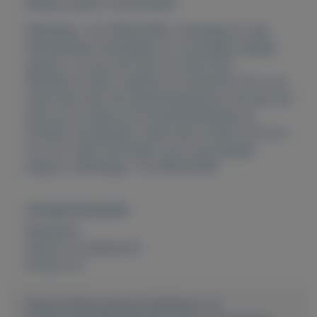
Beagle-puppy's beschikbaar
Whatsapp +32 460224185. Schattige en zeer
liefhebbende mannelijke en vrouwelijke beagle-
puppy's. ze zijn wat aan de ruime kant,
dierenarts check, ingeent en ontwormd. Als u op
zoek bent naar een gezelschapshond, die aan het
eind van de dag van avondwandelingen en
knuffels zal genieten, neem dan contact met ons
op voor meer informatie over onze beagle-
puppy's. Whatsapp +32 460224185
Overige kenmerken
Rubrieken:
Dieren en toebehoren
Externe url:
https://mijnkoopwaar.nl/a/Dieren-en-