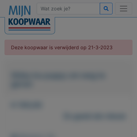
Deze koopwaar is verwijderd op 21-3-2023
Shiba inu puppy om weg te
geven
€ 100,00
Zo goed als nieuw
Weergaven: 30x