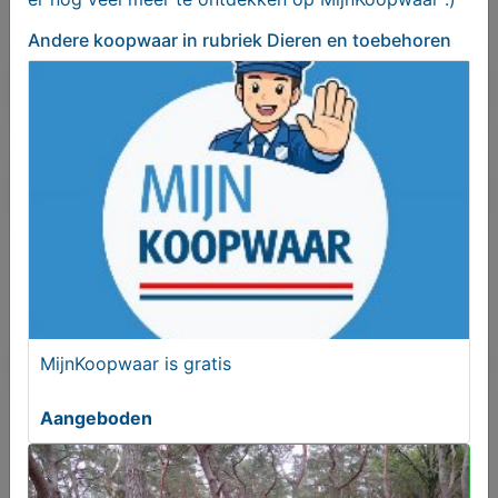
Bekgie
Andere koopwaar
in rubriek Dieren en toebehoren
Bericht sturen naar adverteerder
Bieden
Je moet ingelogd zijn om een bod te kunnen
plaatsen.
Klik hier
om in te loggen of een nieuw
account te registreren.
MijnKoopwaar is gratis
Er zijn nog geen biedingen
Aangeboden
Melden aan MijnKoopwaar