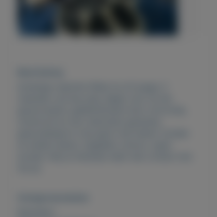
Beschrijving
Schattige rasechte Shiba inu lof puppy 3
maanden oud een paar dagen oud, Ze zijn
gevaccineerd, geïdentificeerd door microchip,
ontwormd en met veterinaire garanties,
gesocialiseerd in het gezin met katten, honden
en andere dieren, Opgeleid, schoon, super
sociaal. Heb je interesse neem dan contact met
mij op.
Overige kenmerken
Rubrieken: