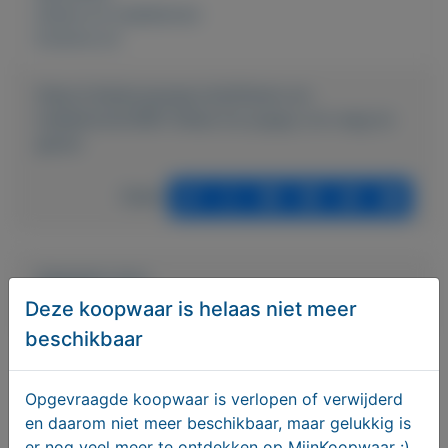
Dieren en toebehoren
Externe url:
https://mijnkoopwaar.nl/a/Dieren-en-
toebehoren/5981-Shiba-inu-puppy-om-weg-te-
geven
Delen
Geplaatst door
Sophie
Deze koopwaar is helaas niet meer
beschikbaar
Actief sinds:
16-3-2023
Opgevraagde koopwaar is verlopen of verwijderd
Bekijk overige koopwaar
en daarom niet meer beschikbaar, maar gelukkig is
er nog veel meer te ontdekken op MijnKoopwaar :)