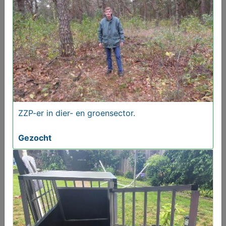
Meer koopwaar
in rubriek Dieren en
toebehoren
ZZP-er in dier- en groensector.
Gezocht
ZZP-er in dier- en groensector.