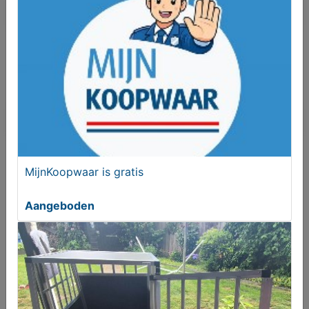
Bieden
Je moet ingelogd zijn om een bod te kunnen
plaatsen.
Klik hier
om in te loggen of een nieuw
account te registreren.
Er zijn nog geen biedingen
MijnKoopwaar is gratis
Melden aan MijnKoopwaar
Aangeboden
Meer koopwaar
in rubriek Dieren en
toebehoren