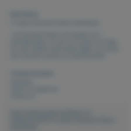
Beschrijving
12 weken Perzische Kittens beschikbaar
nze Perzische Kittens zijn bevallen van 7
prachtige baby's. Ze zijn nu 12 weken oud. Mag
het nest verlaten vanaf enkele dagen. Ze worden
dan ontvlooid ontwormd en gecontroleerd.
Overige kenmerken
Rubrieken:
Dieren en toebehoren
Externe url:
https://mijnkoopwaar.nl/a/Dieren-en-
toebehoren/6278-12-weken-Perzische-Kittens-
beschikbaar