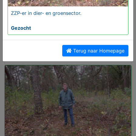
ZZP-er in dier- en groensector.
Gezocht
MijnKoopwaar is gratis
Terug naar Homepage
Aangeboden