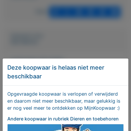
Delen
Geplaatst door
Alex Martinc
Actief sinds:
26-4-2023
Deze koopwaar is helaas niet meer
Bekijk overige koopwaar
beschikbaar
redeem.e.dpetsfamily@protonmail.com
Opgevraagde koopwaar is verlopen of verwijderd
en daarom niet meer beschikbaar, maar gelukkig is
er nog veel meer te ontdekken op MijnKoopwaar :)
Bericht sturen naar adverteerder
Andere koopwaar
in rubriek Dieren en toebehoren