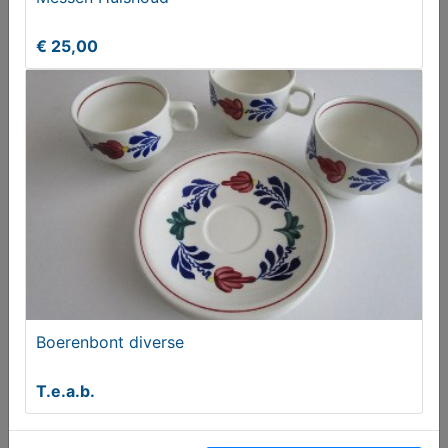
€ 25,00
Aspergeschaal
€ 34,50
Boerenbont diverse
T.e.a.b.
Alpinewaterontharder - Alpine® PRO XL
Antikalksysteem