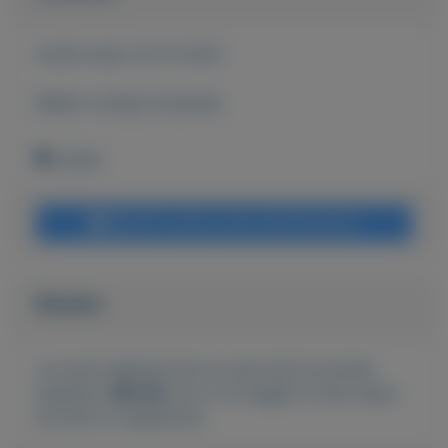
Actief sinds:
20-12-2022
Bekijk overige koopwaar
Leiden
Bericht sturen naar adverteerder
Bieden
Je moet ingelogd zijn om een bod te kunnen
plaatsen.
Klik hier
om in te loggen of een nieuw
account te registreren.