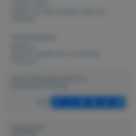
Juskom 1 stuks,
Schalen voor vlees en beleg 3 stuks, met
onderbord.
Overige kenmerken
Rubrieken:
Keuken en eetgerei
,
Eet- en drinkwaren
Externe url:
https://mijnkoopwaar.nl/a/Eet-en-
drinkwaren/5142-Servies
Delen
Geplaatst door
Laurens65