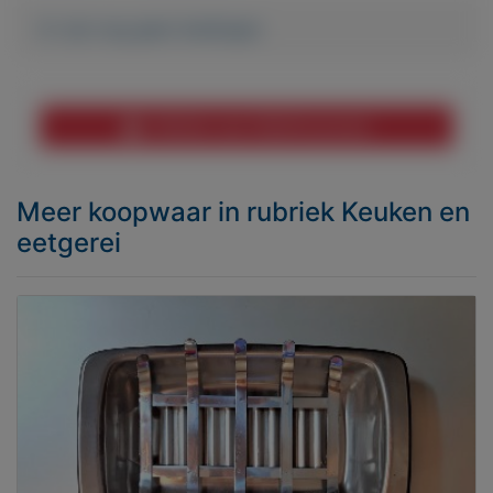
Er zijn nog geen biedingen
Melden aan MijnKoopwaar
Meer koopwaar
in rubriek Keuken en
eetgerei