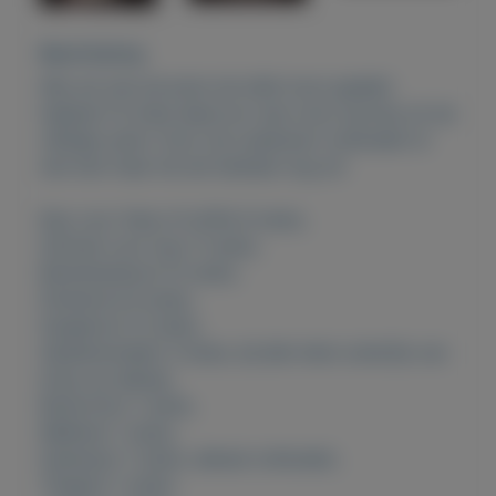
Beschrijving
Wie wil met de kerst de tafel mooi gedekt
hebben? Ik bied daarvoor een mooi servies uit de
vijftiger jaren. Door de ouderdom ontbreekt er
wel wat maar de set bestaat nog uit:
Kop voor thee of koffie 6 stuks,
Schotel voor kop 11 stuks,
Boterhambord 12 stuks,
Dinerbord 8 stuks,
Soepbord 12 stuks,
Opdienschalen 3 stuks, bij één klein scherfje van
knop op deksel,
Botervloot 1 stuks,
Melkkan 1 stuks,
Suikerpot 1 stuks, deksel ontbreekt,
Theepot 1 stuks,