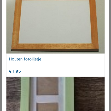
Melden aan MijnKoopwaar
Meer koopwaar
in rubriek Fotografie
Houten fotolijstje
€ 1,95
2 Fotolijstjes beren voor foto's van 13x9 cm