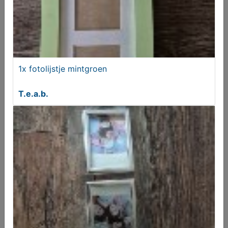
T.e.a.b.
1x fotolijstje mintgroen
T.e.a.b.
Houten fotolijstje
€ 1,95