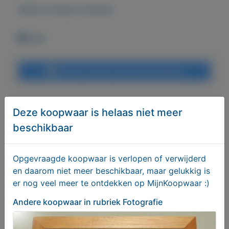
Bekijk overige koopwaar
Wehl
Bericht sturen naar adverteerder
Bieden
Deze koopwaar is helaas niet meer
beschikbaar
Je moet ingelogd zijn om een bod te kunnen
plaatsen.
Klik hier
om in te loggen of een nieuw
Opgevraagde koopwaar is verlopen of verwijderd
account te registreren.
en daarom niet meer beschikbaar, maar gelukkig is
er nog veel meer te ontdekken op MijnKoopwaar :)
Er zijn nog geen biedingen
Andere koopwaar
in rubriek Fotografie