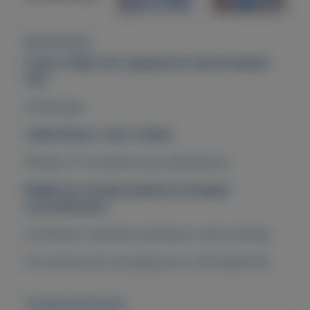
Beschrijving
Frame of lijst voor opspannen canvas doeken
(2x)
Afmetingen
LxBxH 60cm x 3cm x 90cm
Afhalen of verzenden (per pakketpost)
Bekijk ons overige aanbod en bespaar
verzendkosten
Combineer meerdere aankopen in één zending
Uw reactie zien wij graag per e-mail tegemoet
Overige kenmerken