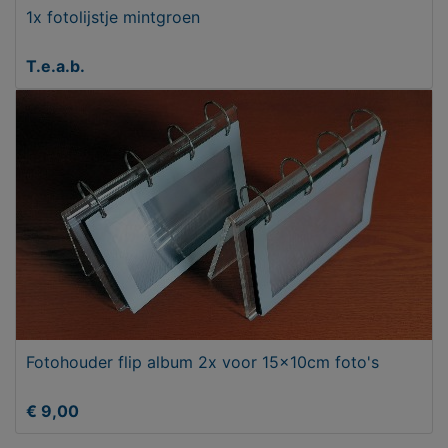
1x fotolijstje mintgroen
T.e.a.b.
Fotohouder flip album 2x voor 15x10cm foto's
€ 9,00