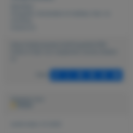
Rubrieken:
Fotografie
,
Verzamelen en hobbies
,
Huis- en
inrichting
Externe url:
https://mijnkoopwaar.nl/a/Fotografie/2169-
Frame-of-lijst-voor-opspannen-canvas-doeken-
2x
Delen
Geplaatst door
PERON
Actief sinds:
3-2-2020