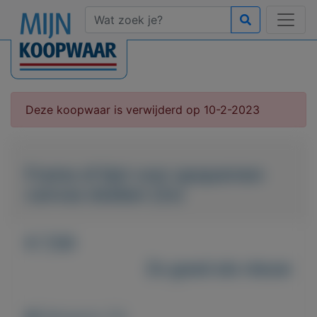
Deze koopwaar is verwijderd op 10-2-2023
Frame of lijst voor opspannen
canvas doeken (2x)
€ 7,50
Zo goed als nieuw
Weergaven: 55x