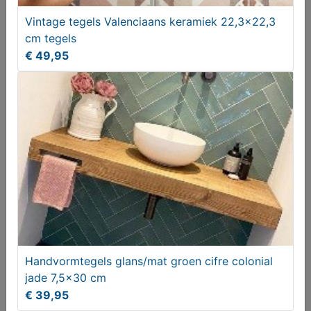
Zwenkwielen
Vintage tegels Valenciaans keramiek 22,3x22,3
cm tegels
€ 70,00
€ 49,95
Tegels groen kleine wandtegels type visschub
Handvormtegels glans/mat groen cifre colonial
tegels 12x12,5
jade 7,5x30 cm
€ 99,95
€ 39,95