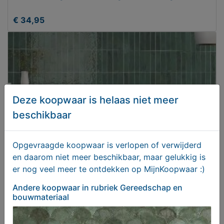
€ 34,95
Deze koopwaar is helaas niet meer
beschikbaar
Opgevraagde koopwaar is verlopen of verwijderd
en daarom niet meer beschikbaar, maar gelukkig is
Groene handvorm wandtegels vives luca AB/C jade
er nog veel meer te ontdekken op MijnKoopwaar :)
8x31,5
Andere koopwaar
in rubriek Gereedschap en
€ 44,95
bouwmateriaal