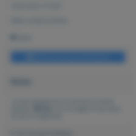
Actief sinds:
2-2-2021
Bekijk overige koopwaar
Geleen
Bericht sturen naar adverteerder
Bieden
Je moet ingelogd zijn om een bod te kunnen
plaatsen.
Klik hier
om in te loggen of een nieuw
account te registreren.
Er zijn nog geen biedingen