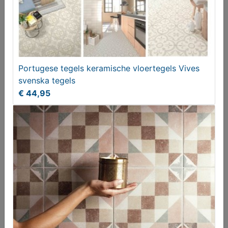
Handvormtegels lichtblauw visgraattegels
Portugese tegels keramische vloertegels Vives
badkamertegels
svenska tegels
€ 39,95
€ 44,95