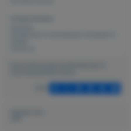
Set hamers diverse.
Overige kenmerken
Rubrieken:
Gereedschap en bouwmateriaal
,
Verzamelen en
hobbies
Externe url:
https://mijnkoopwaar.nl/a/Gereedschap-en-
bouwmateriaal/4090-Hamers
Delen
Geplaatst door
John