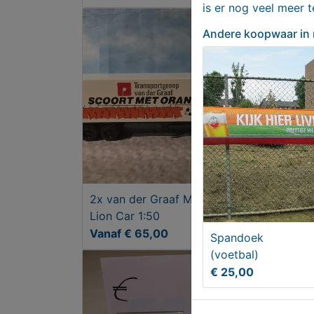
is er nog veel meer 
Andere koopwaar
in
2x van der Graaf Mercedes
1x M
Lion Car 1:50
PDA
Vanaf € 65,00
€ 5
Spandoek
(voetbal)
€ 25,00