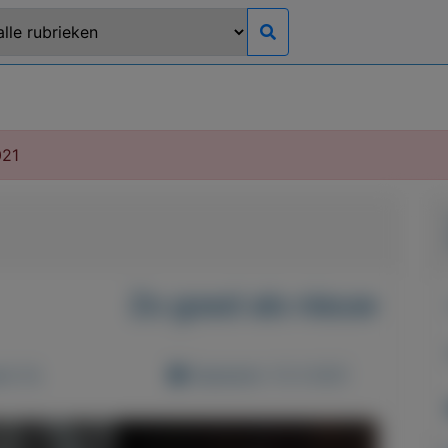
021
Zo goed als nieuw
d: 0x
Geplaatst: 13-3-2021