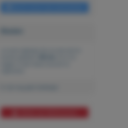
Bericht sturen naar adverteerder
Bieden
Je moet ingelogd zijn om een bod te
kunnen plaatsen.
Klik hier
om in te
loggen of een nieuw account te
registreren.
Er zijn nog geen biedingen
Melden aan MijnKoopwaar