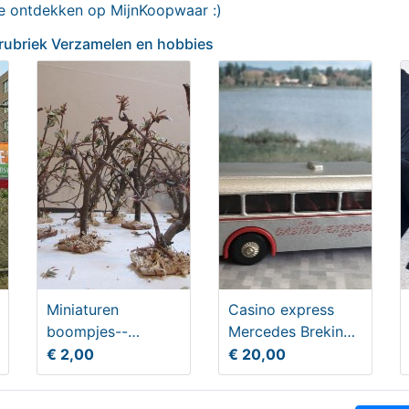
te ontdekken op MijnKoopwaar :)
 rubriek Verzamelen en hobbies
io 350 en 3x Mio 550
Strijkijzer met onderzette
0,00
€ 20,00
Miniaturen
Casino express
boompjes--
Mercedes Brekina
ladders--
HO
€ 2,00
€ 20,00
houtstapels