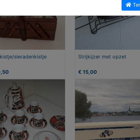
Ter
kistje/sieradenkistje
Strijkijzer met opzet
9,50
€ 15,00