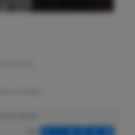
aaf, 22cm hoog
Huis- en inrichting
ting/1011-Beeldje
Delen