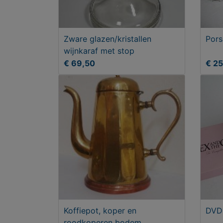
Zware glazen/kristallen
Pors
wijnkaraf met stop
€ 69,50
€ 2
Koffiepot, koper en
DVD 
roodkoperen bodem.