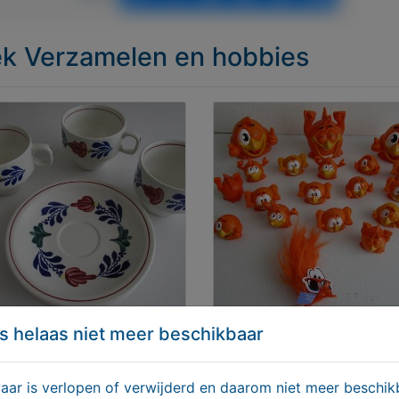
iek Verzamelen en hobbies
s helaas niet meer beschikbaar
enbont diverse
Oranje poppetjes
r is verlopen of verwijderd en daarom niet meer beschikb
a.b.
€ 10,00