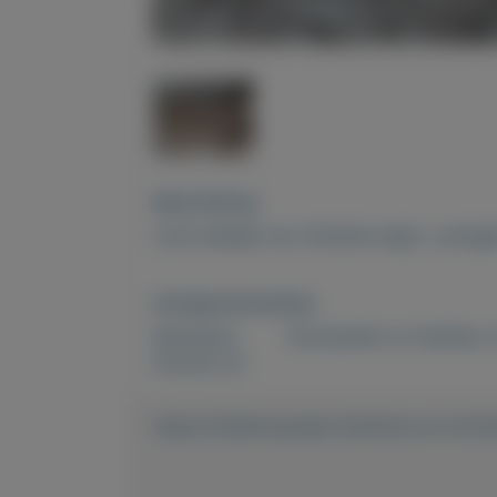
Beschrijving
Leuk beeldje van zittende engel , puntg
Overige kenmerken
Rubrieken:
Verzamelen en hobbies
,
Externe url:
https://mijnkoopwaar.nl/a/Huis-en-inrich