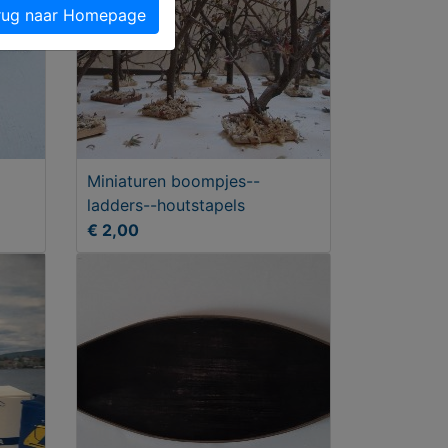
ug naar Homepage
Miniaturen boompjes--
ladders--houtstapels
€ 2,00