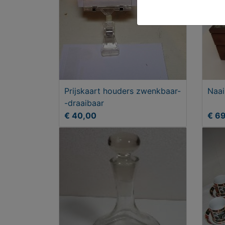
Prijskaart houders zwenkbaar-
Naai
-draaibaar
€ 40,00
€ 6