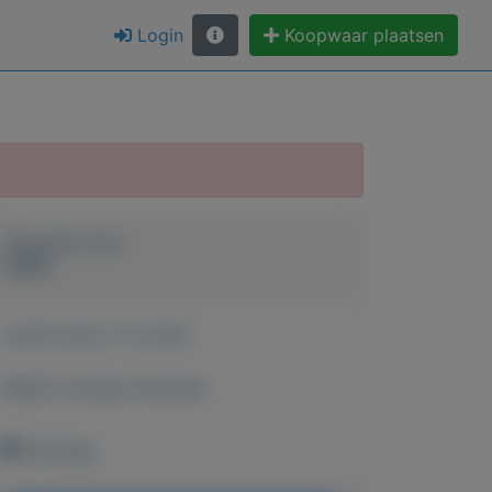
Login
Koopwaar plaatsen
Geplaatst door
Wallie
Actief sinds:
11-3-2021
Bekijk overige koopwaar
Denhaag