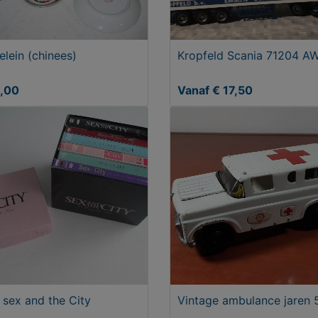
elein (chinees)
Kropfeld Scania 71204 A
5,00
Vanaf € 17,50
sex and the City
Vintage ambulance jaren 