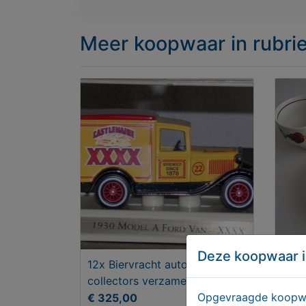
Meer koopwaar
in rubr
Deze koopwaar i
12x Biervracht auto's Unieke
Boer
collectors verzameling metaal
Opgevraagde koopwaa
€ 325,00
T.e.