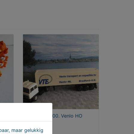
VTE Daf 3300. Venlo HO
aar, maar gelukkig
€ 12,50