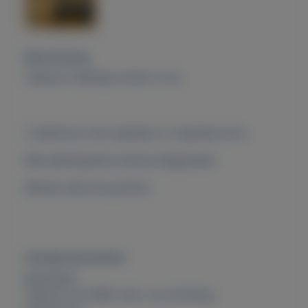
Beschrijving
Telefoon GIGAset A220 A Trio
3 telefoons met opladers in originele doos.
Met geïntegreerd antwoordapparaat.
Werken alle drie perfect.
Overige kenmerken
Rubrieken:
Telecom en GSM
,
Huis- en inrichting