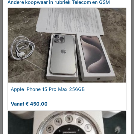
Andere koopwaar
in rubriek Telecom en GSM
Bericht sturen naar adverteerder
Bieden
Je moet ingelogd zijn om een bod te kunnen
plaatsen.
Klik hier
om in te loggen of een nieuw
account te registreren.
Er zijn nog geen biedingen
Apple iPhone 15 Pro Max 256GB
Vanaf € 450,00
Melden aan MijnKoopwaar
Meer koopwaar
in rubriek Telecom