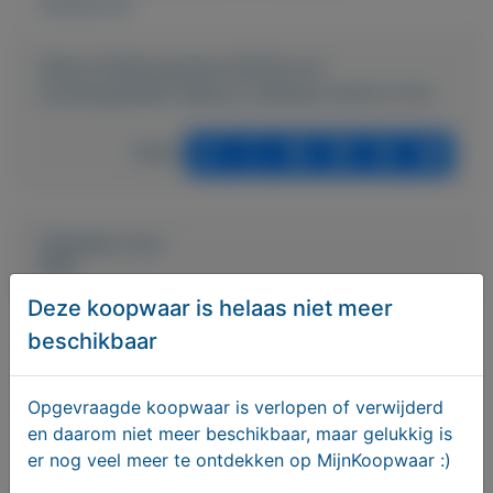
Externe url:
https://mijnkoopwaar.nl/a/Huis-en-
inrichting/4594-Telefoon-GIGAset-A220-A-Trio
Delen
Geplaatst door
Dolf
Deze koopwaar is helaas niet meer
Actief sinds:
11-7-2022
beschikbaar
Bekijk overige koopwaar
Opgevraagde koopwaar is verlopen of verwijderd
en daarom niet meer beschikbaar, maar gelukkig is
Koekange
er nog veel meer te ontdekken op MijnKoopwaar :)