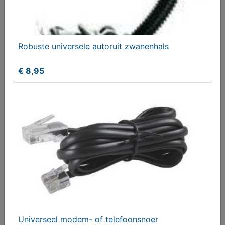
Robuste universele autoruit zwanenhals
€ 8,95
ZGAN Draadloze DECT telefoon Sagemcom met
antwoordapparaat
€ 55,00
Universeel modem- of telefoonsnoer