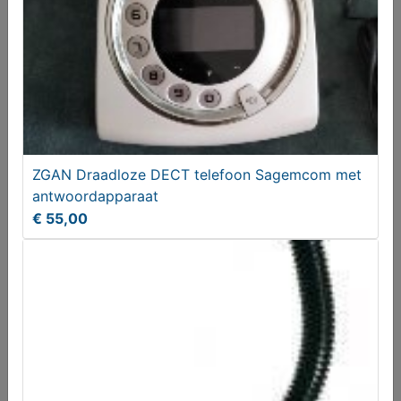
en GSM
ZGAN Draadloze DECT telefoon Sagemcom met
antwoordapparaat
€ 55,00
Robuste universele autoruit zwanenhals
€ 8,95